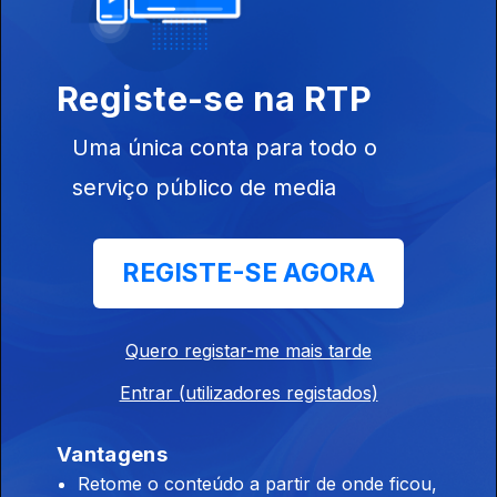
Ep. 5
01 jan. 2025
Registe-se na RTP
Ratio Studiorum
Uma única conta para todo o
serviço público de media
Ep. 6
08 jan. 2025
REGISTE-SE AGORA
Sermões do
Padre António
Vieira
Quero registar-me mais tarde
Entrar (utilizadores registados)
822676
Ep. 7
15 jan. 2025
Vantagens
Para Instrucsão
Retome o conteúdo a partir de onde ficou,