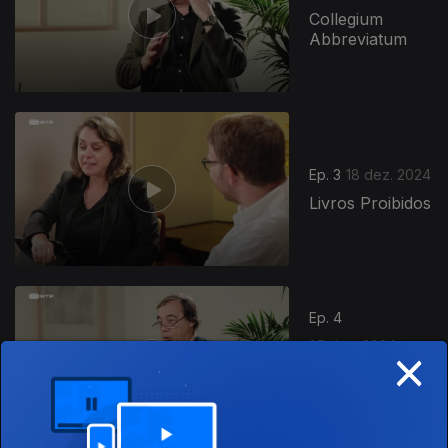
Collegium
Abbreviatum
Ep. 3
18 dez. 2024
Livros Proibidos
Ep. 4
×
25 dez. 2024
Cartas
Edificantes y
Curiosas