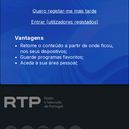
Quero registar-me mais tarde
Instale a aplicação
RTP Play
Entrar (utilizadores registados)
Vantagens
Retome o conteúdo a partir de onde ficou,
nos seus dispositivos;
Disponível para iOS, Android, Apple TV, Android TV e
Guarde programas favoritos;
CarPlay
Aceda à sua área pessoal;