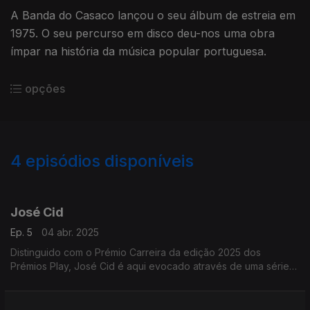
A Banda do Casaco lançou o seu álbum de estreia em
1975. O seu percurso em disco deu-nos uma obra
ímpar na história da música popular portuguesa.
opções
4
episódios disponíveis
810739
José Cid
Ep. 5
04 abr. 2025
Distinguido com o Prémio Carreira da edição 2025 dos
Prémios Play, José Cid é aqui evocado através de uma série
de títulos menos óbvios da sua extensa discografia, tanto a
solo como no Quarteto 1111.