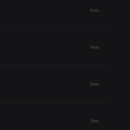
5min
6min
6min
7min