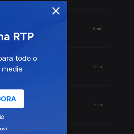
×
6min
 na RTP
para todo o
7min
e media
GORA
7min
de
dos)