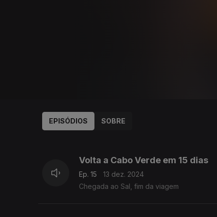
EPISÓDIOS
SOBRE
813340
812707
Volta a Cabo Verde em 15 dias
Ep. 15
13 dez. 2024
Chegada ao Sal, fim da viagem