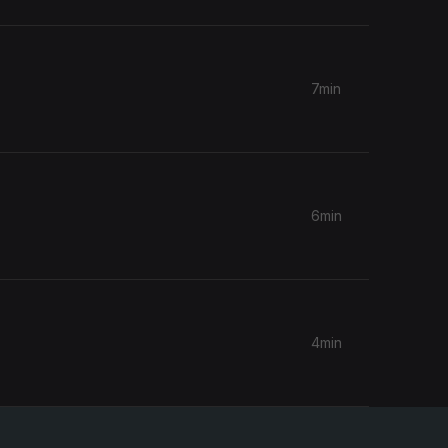
7min
6min
4min