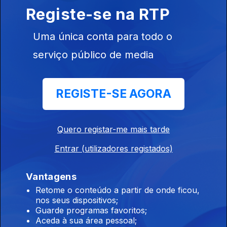
Ep. 7
05 dez. 2024
Registe-se na RTP
Santo Antão - Parte 2
Uma única conta para todo o
serviço público de media
Volta a Cabo Verde em 15 dias
Ep. 6
04 dez. 2024
Santo Antão
REGISTE-SE AGORA
Volta a Cabo Verde em 15 dias
Quero registar-me mais tarde
Ep. 5
03 dez. 2024
Entrar (utilizadores registados)
São Vicente
Vantagens
Volta a Cabo Verde em 15 dias
Retome o conteúdo a partir de onde ficou,
nos seus dispositivos;
Ep. 4
02 dez. 2024
Guarde programas favoritos;
Chegada a S. Nicolau
Aceda à sua área pessoal;