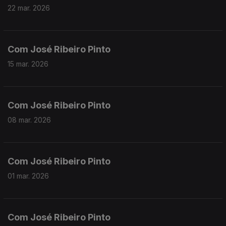
22 mar. 2026
Com José Ribeiro Pinto
15 mar. 2026
Com José Ribeiro Pinto
08 mar. 2026
Com José Ribeiro Pinto
01 mar. 2026
Com José Ribeiro Pinto