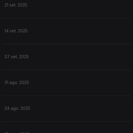
21 set. 2025
14 set. 2025
07 set. 2025
31 ago. 2025
24 ago. 2025