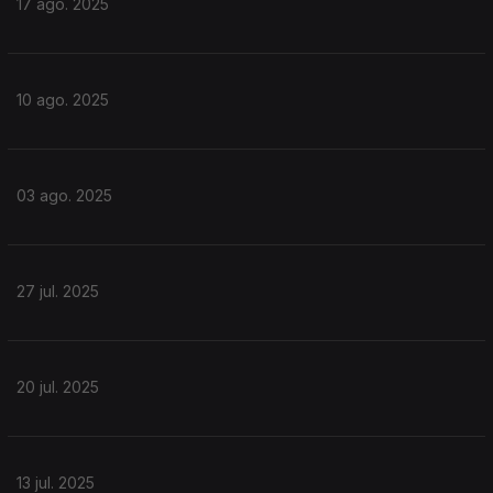
17 ago. 2025
10 ago. 2025
03 ago. 2025
27 jul. 2025
20 jul. 2025
13 jul. 2025