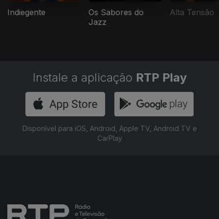
Indiegente
Os Sabores do
Alta Tensão
Jazz
Instale a aplicação
RTP Play
Disponível para iOS, Android, Apple TV, Android TV e
CarPlay