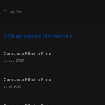
opções
629
episódios disponíveis
927149
908847
889374
869464
847947
Com José Ribeiro Pinto
02 ago. 2026
Com José Ribeiro Pinto
26 jul. 2026