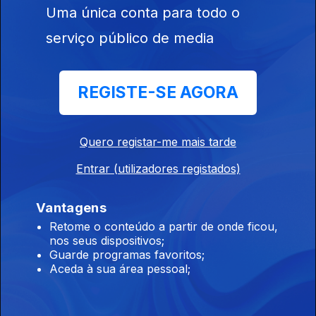
Uma única conta para todo o
25 abr. 2026
serviço público de media
Com Jaime Goth
REGISTE-SE AGORA
18 abr. 2026
Quero registar-me mais tarde
Com Jaime Goth
Entrar (utilizadores registados)
11 abr. 2026
Vantagens
Com Jaime Goth
Retome o conteúdo a partir de onde ficou,
nos seus dispositivos;
04 abr. 2026
Guarde programas favoritos;
Aceda à sua área pessoal;
Com Jaime Goth