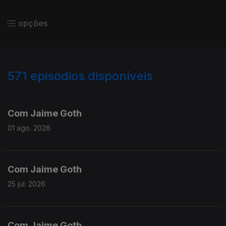
opções
571
episódios disponíveis
929843
910735
889815
Com Jaime Goth
01 ago. 2026
Com Jaime Goth
25 jul. 2026
Com Jaime Goth