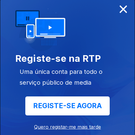
×
Com Jaime Goth
28 fev. 2026
Com Jaime Goth
21 fev. 2026
Registe-se na RTP
Uma única conta para todo o
Com Jaime Goth
serviço público de media
14 fev. 2026
REGISTE-SE AGORA
Com Jaime Goth
07 fev. 2026
Quero registar-me mais tarde