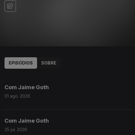
EPISÓDIOS
SOBRE
929843
910735
889815
871727
854567
Com Jaime Goth
01 ago. 2026
Com Jaime Goth
25 jul. 2026