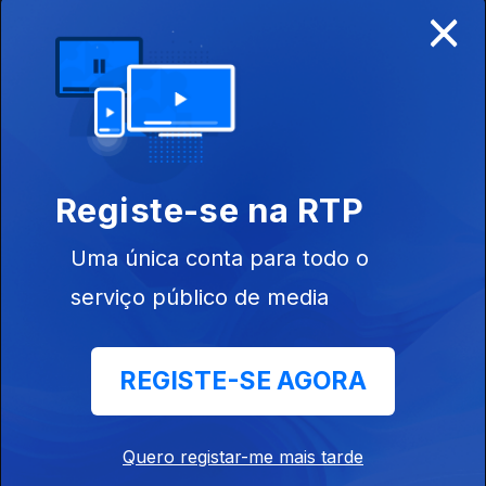
×
28 fev. 2026
Com Jaime Goth
21 fev. 2026
Registe-se na RTP
Com Jaime Goth
14 fev. 2026
Uma única conta para todo o
serviço público de media
Com Jaime Goth
07 fev. 2026
REGISTE-SE AGORA
Quero registar-me mais tarde
Com Jaime Goth