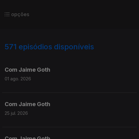
opções
571
episódios disponíveis
929843
910735
889815
871727
854567
Com Jaime Goth
01 ago. 2026
Com Jaime Goth
25 jul. 2026
Com Jaime Goth