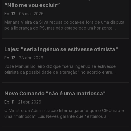
“Não me vou excluir”
Ep. 13
05 mai. 2026
Mariana Vieira da Silva recusa colocar-se fora de uma disputa
pela liderança do PS, mas não estabelece um horizonte
temporal. "Na próxima entrevista será líder do PS?", Mariana
responde: "não. Julgo que não é provável".
Lajes: "seria ingénuo se estivesse otimista"
Ep. 12
28 abr. 2026
José Manuel Bolieiro diz que "seria ingénuo se estivesse
otimista da possibilidade de alteração" no acordo entre
Portugal e EUA sobre as Lajes. Presidente dos Açores recusa
que Governo central esteja "tímido ou frouxo".
Novo Comando "não é uma matriosca"
Ep. 11
21 abr. 2026
O Ministro da Administração Interna garante que o CIPO não é
uma "matriosca". Luís Neves garante que "estamos a
desconstruir muros. Aquilo que o PR diz que são os
condomínios".