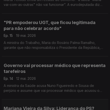
vai-com-as-outras" não vai funcionar". A eurodeputada diz
que Montenegro "vai com todas, vai com quem lhe parece
que lhe dará maior ganho".
"PR empoderou UGT, que ficou legitimada
para não celebrar acordo"
Ep. 15
19 mai. 2026
A ministra do Trabalho, Maria do Rosário Palma Ramalho,
garante que não responsabiliza o Presidente da República,
mas entende que António José Seguro “empoderou a UGT no
sentido que tornou dispensável chegar a acordo”.
Governo vai processar médico que representa
tarefeiros
Ep. 14
12 mai. 2026
A ministra da Saúde acusa Nuno Figueiredo e Sousa de
perjúrio e assume que vai processar médico que acusou o
Governo de tentativa de homicídio às populações do interior
do país.
Mariana Vieira da Silva: Liderança do PS?