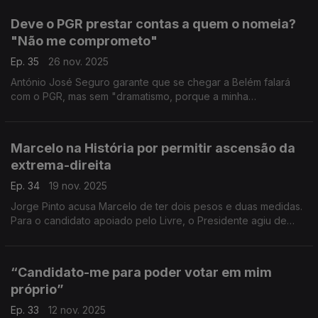
posto no seu lugar".
Deve o PGR prestar contas a quem o nomeia?
"Não me comprometo"
Ep. 35
26 nov. 2025
António José Seguro garante que se chegar a Belém falará
com o PGR, mas sem "dramatismo, porque a minha
preocupação é ser informado sobre aquilo que é da minha
área e da minha competência".
Marcelo na História por permitir ascensão da
extrema-direita
Ep. 34
19 nov. 2025
Jorge Pinto acusa Marcelo de ter dois pesos e duas medidas.
Para o candidato apoiado pelo Livre, o Presidente agiu de
forma diferente com PS e AD. E fica na História por ter
permitido a ascensão da extrema-direita.
“Candidato-me para poder votar em mim
próprio”
Ep. 33
12 nov. 2025