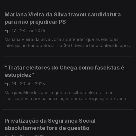
Mariana Vieira da Silva travou candidatura
para não prejudicar PS
Ep. 17
28 mai. 2025
Mariana Vieira da Silva volta a defender que as eleições
internas no Partido Socialista (PS) deviam ter acontecido após
as autárquicas, mas não avança porque “dividir o partido não
seria correto”.
“Tratar eleitores do Chega como fascistas é
estupidez”
Ep. 16
30 abr. 2025
Marques Mendes afirma que o resultado eleitoral tem
implicações “quer na articulação para a designação de vários
cargos exteriores ao Parlamento, quer noutras matérias” e
defende o diálogo institucional com o Chega.
Privatização da Segurança Social
absolutamente fora de questão