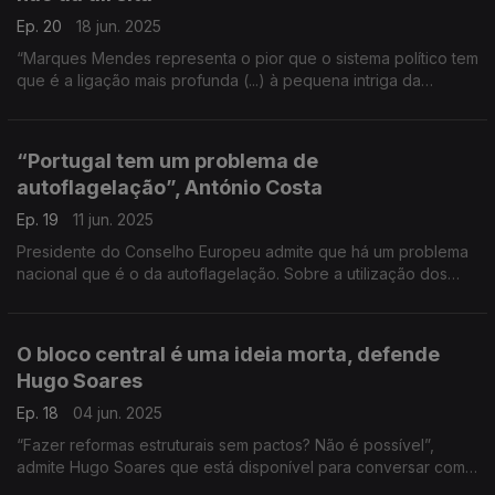
Ep. 20
18 jun. 2025
“Marques Mendes representa o pior que o sistema político tem
que é a ligação mais profunda (...) à pequena intriga da
política”, acusa André Ventura.
“Portugal tem um problema de
autoflagelação”, António Costa
Ep. 19
11 jun. 2025
Presidente do Conselho Europeu admite que há um problema
nacional que é o da autoflagelação. Sobre a utilização dos
fundos europeus “a ideia de que aproveitámos mal, é uma
ideia errada”, defende.
O bloco central é uma ideia morta, defende
Hugo Soares
Ep. 18
04 jun. 2025
“Fazer reformas estruturais sem pactos? Não é possível”,
admite Hugo Soares que está disponível para conversar com
o Partido Socialista e o Chega em determinadas matérias.