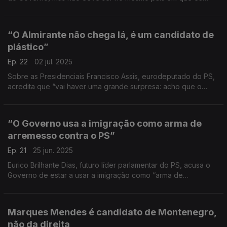
vivo” diz Paulo Raimundo. Líder do PCP lamenta “está tudo
preso por arames” e custo de vida é uma "loucura".
“O Almirante não chega lá, é um candidato de
plástico”
Ep. 22
02 jul. 2025
Sobre as Presidenciais Francisco Assis, eurodeputado do PS,
acredita que “vai haver uma grande surpresa: acho que o
Almirante não vai à segunda volta”.
“O Governo usa a imigração como arma de
arremesso contra o PS”
Ep. 21
25 jun. 2025
Eurico Brilhante Dias, futuro líder parlamentar do PS, acusa o
Governo de estar a usar a imigração como “arma de
arremesso, não apenas contra o PS, mas contra os próprios
imigrantes”. "Muito perigoso", acrescenta.
Marques Mendes é candidato de Montenegro,
não da direita