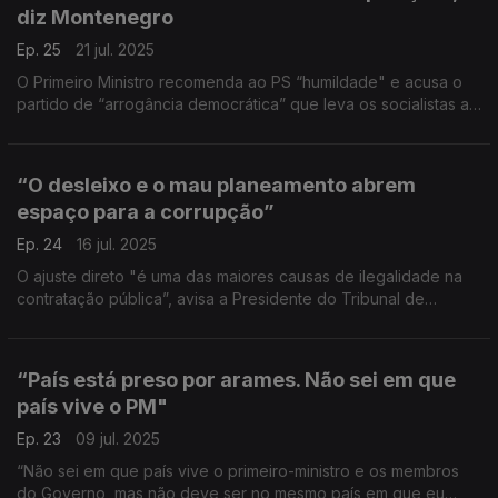
diz Montenegro
Ep. 25
21 jul. 2025
O Primeiro Ministro recomenda ao PS “humildade" e acusa o
partido de “arrogância democrática” que leva os socialistas a
pensarem que “ou é como nós queremos, ou isto vai tudo
abaixo”.
“O desleixo e o mau planeamento abrem
espaço para a corrupção”
Ep. 24
16 jul. 2025
O ajuste direto "é uma das maiores causas de ilegalidade na
contratação pública”, avisa a Presidente do Tribunal de
Contas. “À última da hora acaba por se procurar ou ceder à
tentação daquele que está mais próximo”, diz.
“País está preso por arames. Não sei em que
país vive o PM"
Ep. 23
09 jul. 2025
“Não sei em que país vive o primeiro-ministro e os membros
do Governo, mas não deve ser no mesmo país em que eu