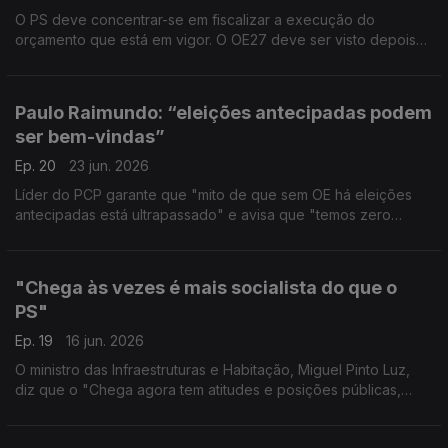
O PS deve concentrar-se em fiscalizar a execução do
orçamento que está em vigor. O OE27 deve ser visto depois
do 10 de outubro. E cabe ao Governo apresentar um
instrumento em condições de ser viabilizado.
Paulo Raimundo: “eleições antecipadas podem
ser bem-vindas”
Ep. 20
23 jun. 2026
Líder do PCP garante que "mito de que sem OE há eleições
antecipadas está ultrapassado" e avisa que "temos zero
sensibilidade para a pressão e para a chantagem".
"Chega às vezes é mais socialista do que o
PS"
Ep. 19
16 jun. 2026
O ministro das Infraestruturas e Habitação, Miguel Pinto Luz,
diz que o "Chega agora tem atitudes e posições públicas,
sobre temas absolutamente fraturantes, que o coloca mais à
esquerda que o PS".