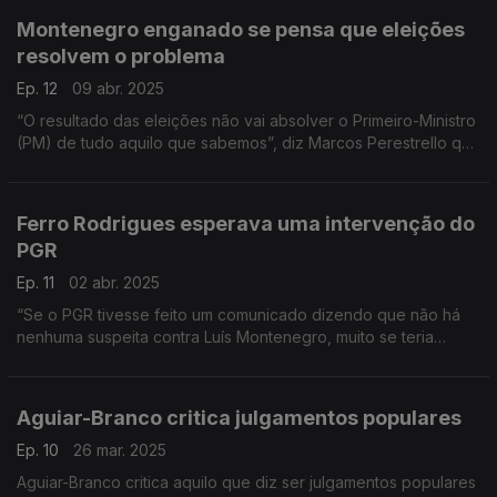
Montenegro enganado se pensa que eleições
resolvem o problema
Ep. 12
09 abr. 2025
“O resultado das eleições não vai absolver o Primeiro-Ministro
(PM) de tudo aquilo que sabemos”, diz Marcos Perestrello que
acrescenta que caso PSD/CDS ganhem, “isso coloca em crise
a estabilidade do próximo Governo”.
Ferro Rodrigues esperava uma intervenção do
PGR
Ep. 11
02 abr. 2025
“Se o PGR tivesse feito um comunicado dizendo que não há
nenhuma suspeita contra Luís Montenegro, muito se teria
poupado”, afirma Ferro Rodrigues.
Aguiar-Branco critica julgamentos populares
Ep. 10
26 mar. 2025
Aguiar-Branco critica aquilo que diz ser julgamentos populares