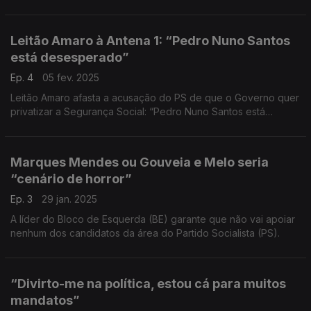
caso o próximo Orçamento do Estado não seja aprovado.
Leitão Amaro à Antena 1: “Pedro Nuno Santos
está desesperado”
Ep. 4
05 fev. 2025
Leitão Amaro afasta a acusação do PS de que o Governo quer
privatizar a Segurança Social: “Pedro Nuno Santos está
desesperado”. E acrescenta: “é falso que o Governo queira
privatizar a Segurança Social”.
Marques Mendes ou Gouveia e Melo seria
“cenário de horror”
Ep. 3
29 jan. 2025
A líder do Bloco de Esquerda (BE) garante que não vai apoiar
nenhum dos candidatos da área do Partido Socialista (PS).
“Divirto-me na política, estou cá para muitos
mandatos”