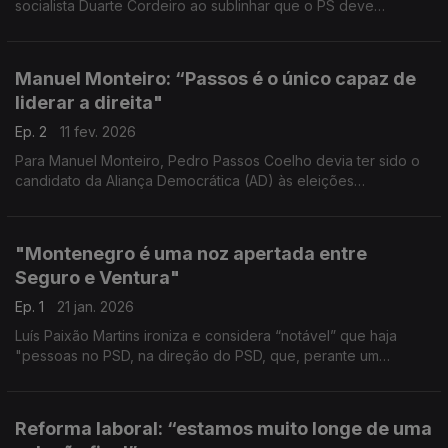
socialista Duarte Cordeiro ao sublinhar que o PS deve
preparar-se para saber estar na oposição.
Manuel Monteiro: “Passos é o único capaz de
liderar a direita"
Ep. 2
11 fev. 2026
Para Manuel Monteiro, Pedro Passos Coelho devia ter sido o
candidato da Aliança Democrática (AD) às eleições
Presidenciais e é o único capaz de mobilizar o eleitorado de
Direita.
"Montenegro é uma noz apertada entre
Seguro e Ventura"
Ep. 1
21 jan. 2026
Luís Paixão Martins ironiza e considera “notável” que haja
"pessoas no PSD, na direção do PSD, que, perante um
candidato que diz «o objetivo nestas eleições é dominar a
direita», acham que isso não é um perigo!"
Reforma laboral: “estamos muito longe de uma