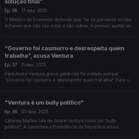
solução final”
Ep. 38
17 dez. 2025
O Ministro da Economia defende que “se os parceiros sociais
acharem que não são estas e são outras, é preciso ajustar as
propostas”. “Se for preciso deixar cair 10 ou 20 muito bem”,
diz Castro Almeida.
“Governo foi casmurro e desrespeita quem
trabalha”, acusa Ventura
Ep. 37
11 dez. 2025
Para André Ventura greve geral não foi evitada porque
"Governo foi casmurro e desrespeita quem trabalha". Para o
candidato "há razões para descontentamento generalizado" e
tem esperança que "Governo arrepie caminho".
"Ventura é um bully político"
Ep. 36
03 dez. 2025
Catarina Martins fala de André Ventura como um "bully
político". A candidata à Presidência da República acusa
Ventura de ser "um bully de recreio de escola, e tem que ser