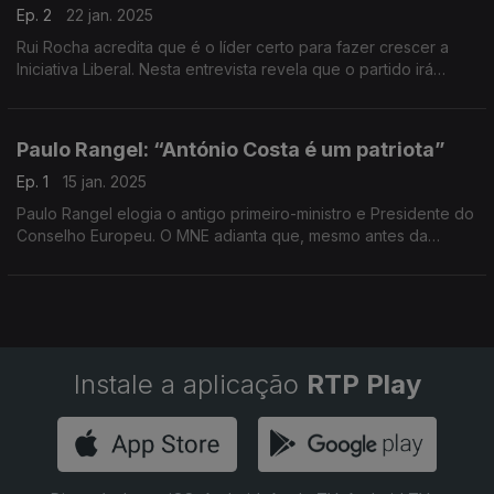
Ep. 2
22 jan. 2025
Rui Rocha acredita que é o líder certo para fazer crescer a
Iniciativa Liberal. Nesta entrevista revela que o partido irá
concorrer às eleições autárquicas, a 90 autarquias, mas ainda
falta acertar o número exato.
Paulo Rangel: “António Costa é um patriota”
Ep. 1
15 jan. 2025
Paulo Rangel elogia o antigo primeiro-ministro e Presidente do
Conselho Europeu. O MNE adianta que, mesmo antes da
demissão do Governo, a posição do PSD foi sempre a de
apoiar a candidatura de António Costa.
Instale a aplicação
RTP Play