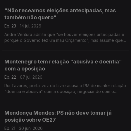
"Não receamos eleições antecipadas, mas
também não quero"
Ep. 23
14 jul. 2026
André Ventura admite que "se houver eleições antecipadas é
porque o Governo fez um mau Orçamento", mas assume que
"não podemos ter um Governo em duodécimos durante muito
tempo e também não quero eleições antecipadas".
Montenegro tem relação “abusiva e doentia”
com a oposição
Ep. 22
07 jul. 2026
Rui Tavares, porta-voz do Livre acusa o PM de manter relação
"doentia e abusiva" com a oposição, negociando com o
Chega, humilhando a esquerda para depois dizer "venham cá
aprovar o OE para governarmos mais um ano".
Mendonça Mendes: PS não deve tomar já
posição sobre OE27
Ep. 21
30 jun. 2026