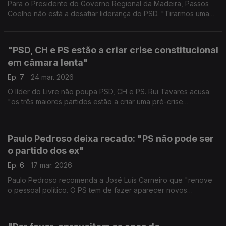
Para o Presidente do Governo Regional da Madeira, Passos
Coelho não está a desafiar liderança do PSD. "Tirarmos uma
conclusão de que PSD está em guerra, é um pouco
exagerado", defende Miguel Albuquerque.
"PSD, CH e PS estão a criar crise constitucional
em câmara lenta"
Ep. 7
24 mar. 2026
O líder do Livre não poupa PSD, CH e PS. Rui Tavares acusa:
"os três maiores partidos estão a criar uma pré-crise
constitucional. Eu até diria que é uma crise em câmara lenta".
Paulo Pedroso deixa recado: "PS não pode ser
o partido dos ex"
Ep. 6
17 mar. 2026
Paulo Pedroso recomenda a José Luís Carneiro que "renove
o pessoal político. O PS tem de fazer aparecer novos
protagonistas. O PS não pode ser o partido dos ex, de ex-
ministros por exemplo".