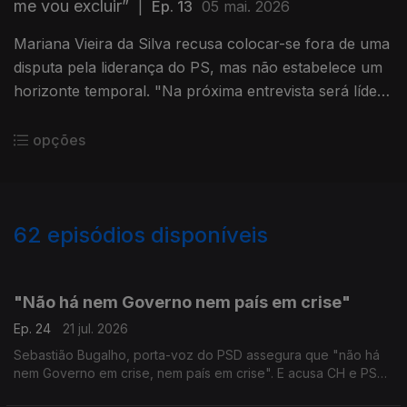
me vou excluir”
|
Ep. 13
05 mai. 2026
Mariana Vieira da Silva recusa colocar-se fora de uma
disputa pela liderança do PS, mas não estabelece um
horizonte temporal. "Na próxima entrevista será líder
do PS?", Mariana responde: "não. Julgo que não é
provável".
opções
62
episódios disponíveis
926797
903583
876007
846685
825953
822693
"Não há nem Governo nem país em crise"
Ep. 24
21 jul. 2026
Sebastião Bugalho, porta-voz do PSD assegura que "não há
nem Governo em crise, nem país em crise". E acusa CH e PS
de "provocar em Portugal uma sensação de crise política".