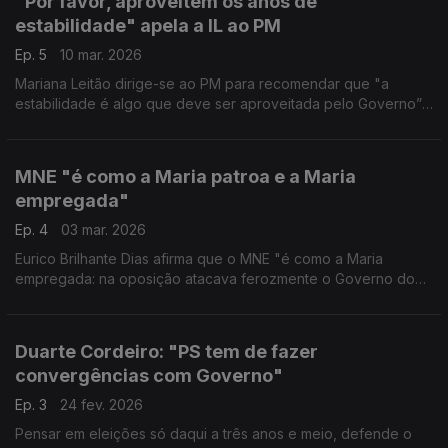
"Por favor, aproveitem os anos de
estabilidade" apela a IL ao PM
Ep. 5
10 mar. 2026
Mariana Leitão dirige-se ao PM para recomendar que "a
estabilidade é algo que deve ser aproveitada pelo Governo”.
A Presidente da IL está disponível para colaborar com PR: "a
ideologia não é obstáculo".
MNE "é como a Maria patroa e a Maria
empregada"
Ep. 4
03 mar. 2026
Eurico Brilhante Dias afirma que o MNE "é como a Maria
empregada: na oposição atacava ferozmente o Governo do
PS. Depois parece a Maria patroa quando passa a ser MNE e
pede-nos agora aquilo que não fez na oposição."
Duarte Cordeiro: "PS tem de fazer
convergências com Governo"
Ep. 3
24 fev. 2026
Pensar em eleições só daqui a três anos e meio, defende o