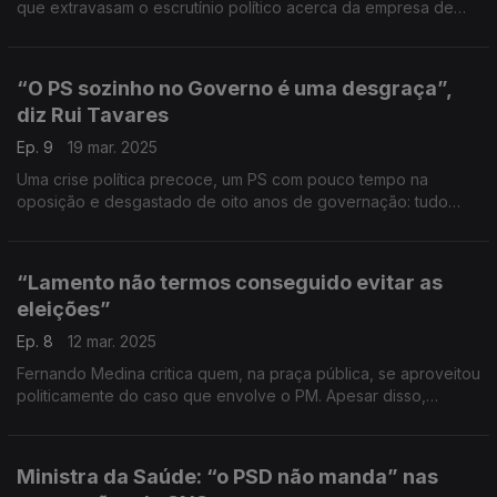
que extravasam o escrutínio político acerca da empresa de
Luís Montenegro.
“O PS sozinho no Governo é uma desgraça”,
diz Rui Tavares
Ep. 9
19 mar. 2025
Uma crise política precoce, um PS com pouco tempo na
oposição e desgastado de oito anos de governação: tudo
junto e Rui Tavares acha muito difícil o Partido Socialista
governar sozinho.
“Lamento não termos conseguido evitar as
eleições”
Ep. 8
12 mar. 2025
Fernando Medina critica quem, na praça pública, se aproveitou
politicamente do caso que envolve o PM. Apesar disso,
condena aquilo que diz ser uma má avaliação do PM que não
encerrou a empresa mais cedo.
Ministra da Saúde: “o PSD não manda” nas