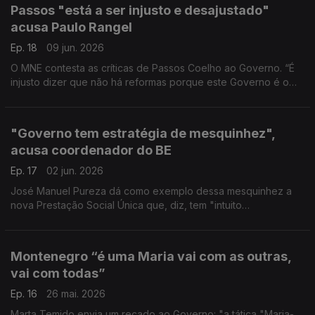
Passos "está a ser injusto e desajustado"
acusa Paulo Rangel
Ep. 18
09 jun. 2026
O MNE contesta as críticas de Passos Coelho ao Governo. “É
injusto dizer que não há reformas porque este Governo é o
Governo mais reformista dos últimos 30 anos", defende Paulo
Rangel.
"Governo tem estratégia de mesquinhez",
acusa coordenador do BE
Ep. 17
02 jun. 2026
José Manuel Pureza dá como exemplo dessa mesquinhez a
nova Prestação Social Única que, diz, tem "intuito
provocatório" e é medida "inspirada no programa do Chega".
Montenegro “é uma Maria vai com as outras,
vai com todas”
Ep. 16
26 mai. 2026
Marta Temido envia um recado ao Governo: "a tática "Maria-