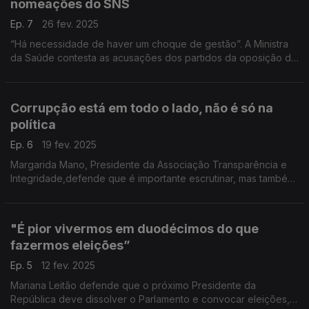
nomeações do SNS
Ep. 7
26 fev. 2025
“Há necessidade de haver um choque de gestão”. A Ministra
da Saúde contesta as acusações dos partidos da oposição de
que as 13 mudanças dos Conselhos de Administração de ULS
tenham sido por razões partidárias.
Corrupção está em todo o lado, não é só na
política
Ep. 6
19 fev. 2025
Margarida Mano, Presidente da Associação Transparência e
Integridade,defende que é importante escrutinar, mas também
perceber se queremos políticos que sejam apenas
funcionários públicos ou académicos.
"É pior vivermos em duodécimos do que
fazermos eleições”
Ep. 5
12 fev. 2025
Mariana Leitão defende que o próximo Presidente da
República deve dissolver o Parlamento e convocar eleições,