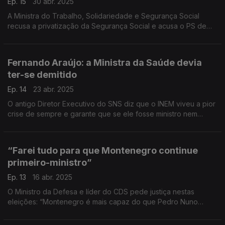
Ep. 15
30 abr. 2025
A Ministra do Trabalho, Solidariedade e Segurança Social
recusa a privatização da Segurança Social e acusa o PS de
aproveitamento político. A Ministra assegura que “o nosso
sistema é público e continuará a ser público”.
Fernando Araújo: a Ministra da Saúde devia
ter-se demitido
Ep. 14
23 abr. 2025
O antigo Diretor Executivo do SNS diz que o INEM viveu a pior
crise de sempre e garante que se ele fosse ministro nem
esperava dois dias para se demitir: “ninguém assumiu
responsabilidades políticas!"
“Farei tudo para que Montenegro continue
primeiro-ministro”
Ep. 13
16 abr. 2025
O Ministro da Defesa e líder do CDS pede justiça nestas
eleições: “Montenegro é mais capaz do que Pedro Nuno
Santos”. E reforça que Montenegro só governará se ganhar as
eleições e não fará coligações com o Chega.