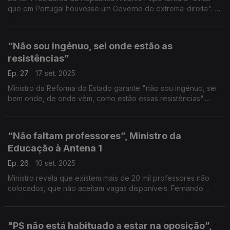
que em Portugal houvesse um Governo de extrema-direita". E
conclui: “a sua eleição não prestigiaria minimamente a
Presidência da República”.
“Não sou ingénuo, sei onde estão as
resistências”
Ep. 27
17 set. 2025
Ministro da Reforma do Estado garante "não sou ingénuo, sei
bem onde, de onde vêm, como estão essas resistências".
Admite ser uma tarefa difícil mas "se me sentisse capturado ia-
me embora amanhã".
“Não faltam professores”, Ministro da
Educação à Antena 1
Ep. 26
10 set. 2025
Ministro revela que existem mais de 20 mil professores não
colocados, que não aceitam vagas disponíveis. Fernando
Alexandre revela mesmo que “os números que precisamos
são muito, muito, muito, muito inferiores a isso”.
"PS não está habituado a estar na oposição”,