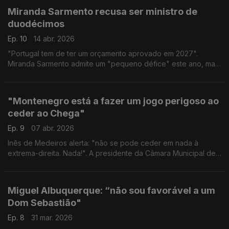
Miranda Sarmento recusa ser ministro de
duodécimos
Ep. 10
14 abr. 2026
"Portugal tem de ter um orçamento aprovado em 2027".
Miranda Sarmento admite um "pequeno défice" este ano, mas
aponta como limite aceitável um défice de 0,5%.
"Montenegro está a fazer um jogo perigoso ao
ceder ao Chega"
Ep. 9
07 abr. 2026
Inês de Medeiros alerta: "não se pode ceder em nada à
extrema-direita. Nada!". A presidente da Câmara Municipal de
Almada acusa o primeiro-ministro de ceder ao Chega e de
estar a fazer um jogo perigoso.
Miguel Albuquerque: “não sou favorável a um
Dom Sebastião"
Ep. 8
31 mar. 2026