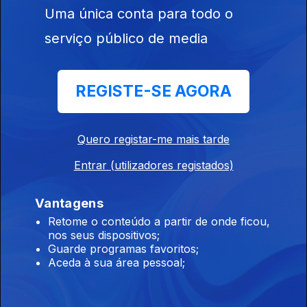
Uma única conta para todo o
Ep. 222
11 dez. 2025
serviço público de media
Carlos Burity
REGISTE-SE AGORA
Ep. 221
10 dez. 2025
Quero registar-me mais tarde
Alberto Mutcheca
Entrar (utilizadores registados)
Ep. 220
09 dez. 2025
Vantagens
Retome o conteúdo a partir de onde ficou,
Aliu Bari
nos seus dispositivos;
Ep. 219
08 dez. 2025
Guarde programas favoritos;
Aceda à sua área pessoal;
Venâncio Mbande