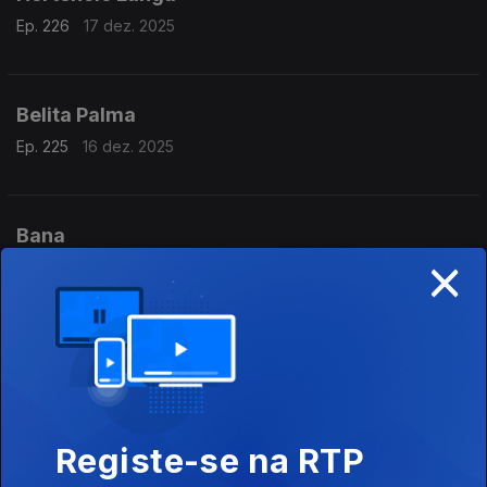
Ep. 226
17 dez. 2025
Belita Palma
Ep. 225
16 dez. 2025
Bana
×
Ep. 224
15 dez. 2025
Zena Bacar
Ep. 223
12 dez. 2025
Registe-se na RTP
Katchás