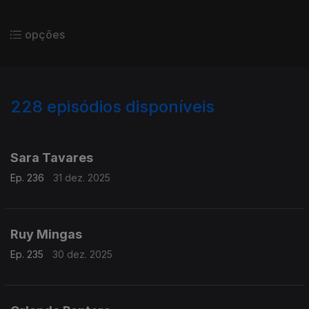
opções
228
episódios disponíveis
894868
891930
887635
Sara Tavares
Ep. 236
31 dez. 2025
Ruy Mingas
Ep. 235
30 dez. 2025