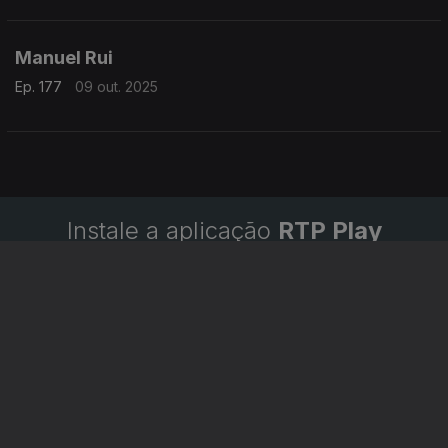
Manuel Rui
Ep. 177
09 out. 2025
Instale a aplicação
RTP Play
Disponível para iOS, Android, Apple TV, Android TV e
CarPlay