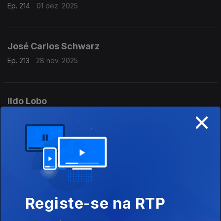
Ep. 214
01 dez. 2025
José Carlos Schwarz
Ep. 213
28 nov. 2025
Ildo Lobo
×
Ep. 212
27 nov. 2025
Tonecas Prazeres
Ep. 211
26 nov. 2025
Registe-se na RTP
Lurdes Van-Dúnem