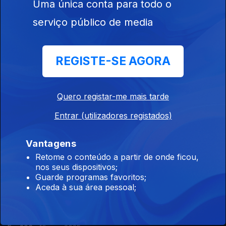
Uma única conta para todo o
Ep. 210
25 nov. 2025
serviço público de media
Domingos Simões Pereira
REGISTE-SE AGORA
Ep. 209
24 nov. 2025
Quero registar-me mais tarde
José Maria Neves
Entrar (utilizadores registados)
Ep. 208
21 nov. 2025
Vantagens
Retome o conteúdo a partir de onde ficou,
Umaro Sissoko Embaló
nos seus dispositivos;
Ep. 207
20 nov. 2025
Guarde programas favoritos;
Aceda à sua área pessoal;
Carlos Vila Nova