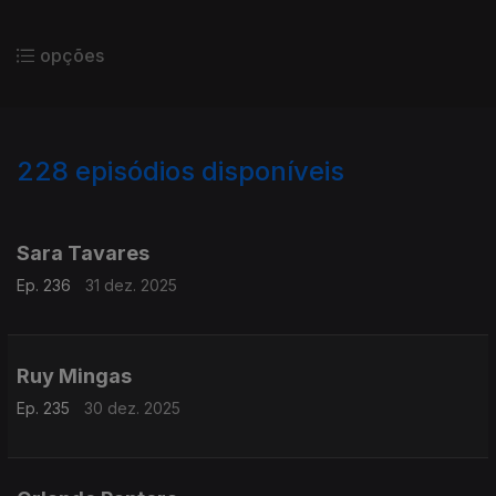
opções
228
episódios disponíveis
894868
891930
887635
883778
880429
Sara Tavares
Ep. 236
31 dez. 2025
Ruy Mingas
Ep. 235
30 dez. 2025