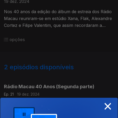
19 dez. 2024
Nos 40 anos da edição do álbum de estreia dos Rádio
Macau reuniram-se em estúdio Xana, Flak, Alexandre
Cortez e Filipe Valentim, que assim recordaram a
criação do disco. Primeira parte.
opções
2
episódios disponíveis
817140
Rádio Macau 40 Anos (Segunda parte)
Ep. 21
19 dez. 2024
×
Xana, Flak, Alexandre Cortez e Filipe Valentim recordaram a
criação do álbum de estreia dos Rádio Macau, 40 anos depois
da sua edição. Segunda parte.