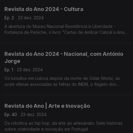
Revista do Ano 2024 - Cultura
Ep. 2
23 dez. 2024
A abertura do Museu Nacional Resistência e Liberdade -
Fortaleza de Peniche, o livro "Cartas de Amílcar Cabral a Ana
Maria" e a peça de teatro "Na Medida do Impossível", de
Tiago Rodrigues.
Revista do Ano 2024 - Nacional, com António
Jorge
Ep. 1
23 dez. 2024
Os tumultos em Lisboa depois da morte de Odair Moniz, as
onze vítimas associadas às falhas do INEM, o flagelo dos
incêndios e os protestos setoriais. Factos do ano escolhidos
por Mafalda Anjos e Susana Peralta
Revista do Ano | Arte e Inovação
Ep. 40
23 dez. 2024
Da robótica ao hip hop, da arte ao artesanato. Sete histórias
sobre criatividade e inovação em Portugal.