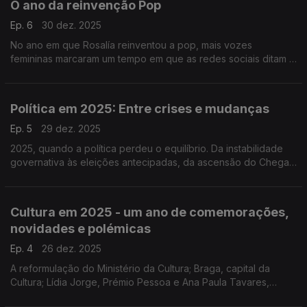
O ano da reinvenção Pop
Ep. 6
30 dez. 2025
No ano em que Rosalía reinventou a pop, mais vozes
femininas marcaram um tempo em que as redes sociais ditam o
que ouvimos fora delas. O Alentejo alargou fronteiras e a
música tradicional redescobriu novas sonoridades
Política em 2025: Entre crises e mudanças
Ep. 5
29 dez. 2025
2025, quando a política perdeu o equilíbrio. Da instabilidade
governativa às eleições antecipadas, da ascensão do Chega
à greve geral, 2025 foi um ano de tensão e reconfiguração
política.
Cultura em 2025 - um ano de comemorações,
novidades e polémicas
Ep. 4
26 dez. 2025
A reformulação do Ministério da Cultura; Braga, capital da
Cultura; Lídia Jorge, Prémio Pessoa e Ana Paula Tavares,
Prémio Camões; A trasladação de Eça para o Panteão e a