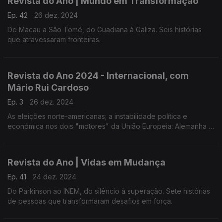
Revista do Ano | Mundo em Transformação
Ep. 42
26 dez. 2024
De Macau a São Tomé, do Guadiana à Galiza. Seis histórias
que atravessaram fronteiras.
Revista do Ano 2024 - Internacional, com
Mário Rui Cardoso
Ep. 3
26 dez. 2024
As eleições norte-americanas; a instabilidade política e
económica nos dois "motores" da União Europeia: Alemanha e
França; e as guerras que se arrastam nas imediações da
Europa, na Ucrânia e no Médio Oriente.
Revista do Ano | Vidas em Mudança
Ep. 41
24 dez. 2024
Do Parkinson ao INEM, do silêncio à superação. Sete histórias
de pessoas que transformaram desafios em força.