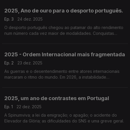
despedida a Maria Teresa Horta.
2025, Ano de ouro para o desporto português.
Ep. 3
24 dez. 2025
O desporto português chegou ao patamar do alto rendimento
num número cada vez maior de modalidades. Conquistas
individuais e coletivas consagraram atletas e equipas a nível
mundial.
2025 - Ordem Internacional mais fragmentada
Ep. 2
23 dez. 2025
As guerras e o desentendimento entre atores internacionais
marcaram o ritmo do mundo. Em 2026, a instabilidade
geopolítica num contexto de polarização, são fatores que
deixam pouca esperança.
2025, um ano de contrastes em Portugal
Ep. 1
22 dez. 2025
A Spinumviva; a lei da emigração; o apagão; o acidente do
Elevador da Glória; as dificuldades do SNS e uma greve geral.