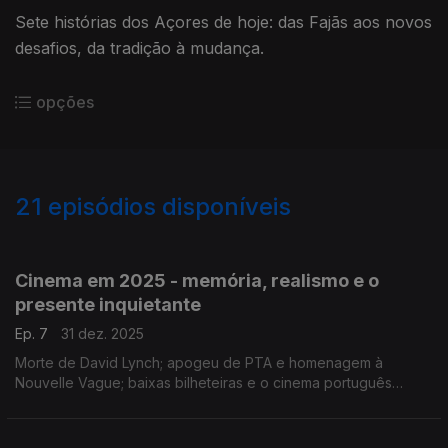
Sete histórias dos Açores de hoje: das Fajãs aos novos
desafios, da tradição à mudança.
opções
21
episódios disponíveis
818316
818313
Cinema em 2025 - memória, realismo e o
presente inquietante
Ep. 7
31 dez. 2025
Morte de David Lynch; apogeu de PTA e homenagem à
Nouvelle Vague; baixas bilheteiras e o cinema português
pouco visto; mudanças na indústria; grandes séries do ano.
Com os críticos Inês Lourenço e João Lopes.