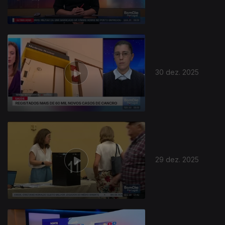
30 dez. 2025
29 dez. 2025