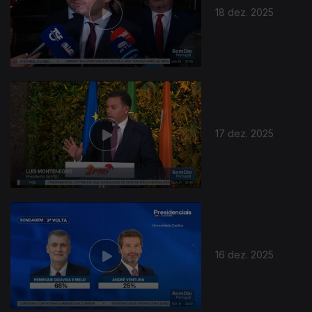
18 dez. 2025
17 dez. 2025
895983
16 dez. 2025