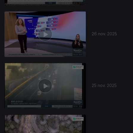
26 nov. 2025
25 nov. 2025