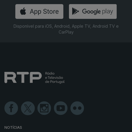
Disponível para iOS, Android, Apple TV, Android TV e
CarPlay
NOTÍCIAS