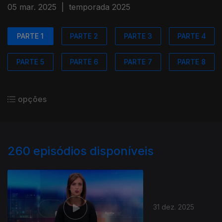
05 mar. 2025
|
temporada 2025
PARTE 1
PARTE 2
PARTE 3
PARTE 4
PARTE 5
PARTE 6
PARTE 7
PARTE 8
opções
260
episódios disponíveis
31 dez. 2025