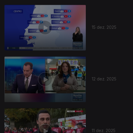
15 dez. 2025
12 dez. 2025
11 dez. 2025