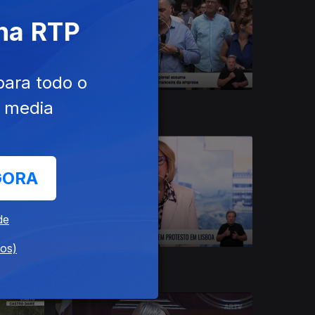
 na RTP
para todo o
e media
30 set. 2025
GORA
de
dos)
24 set. 2025