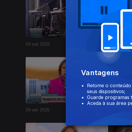
03 out. 2025
02 out. 2
877638
Vantagens
Retome o conteúdo a
seus dispositivos;
Guarde programas f
Aceda à sua área pe
29 set. 2025
26 set. 2