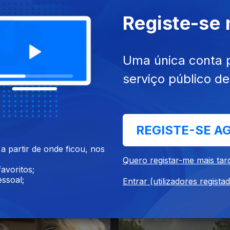
Registe-se
Uma única conta 
serviço público d
025
01 out. 2025
REGISTE-SE A
 partir de onde ficou, nos
Quero registar-me mais tar
avoritos;
ssoal;
Entrar (utilizadores regista
025
25 set. 2025