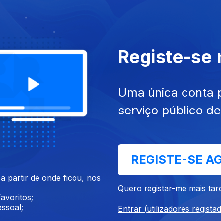
Registe-se
025
07 dez. 2025
Uma única conta 
serviço público d
REGISTE-SE A
 partir de onde ficou, nos
025
23 nov. 2025
Quero registar-me mais tar
avoritos;
ssoal;
Entrar (utilizadores regista