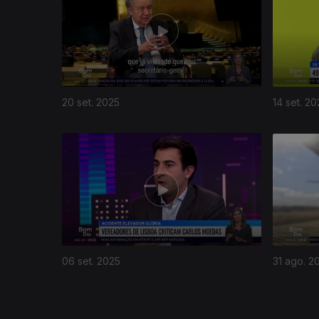
20 set. 2025
14 set. 20
871592
06 set. 2025
31 ago. 2