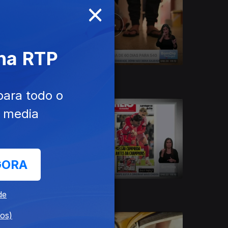
×
 na RTP
06 dez. 2025
para todo o
e media
GORA
22 nov. 2025
de
dos)