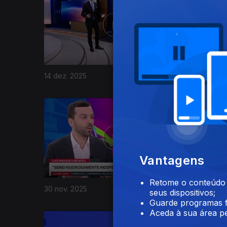
14 dez. 2025
13 dez. 2
891335
Vantagens
Retome o conteúdo a
30 nov. 2025
29 nov. 2
seus dispositivos;
Guarde programas f
Aceda à sua área pe