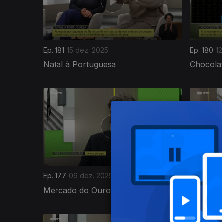
Ep. 181
15 dez. 2025
Ep. 180
1
Natal à Portuguesa
Chocola
893708
Ep. 177
09 dez. 2025
Ep. 176
0
Mercado do Ouro
Nostalgi