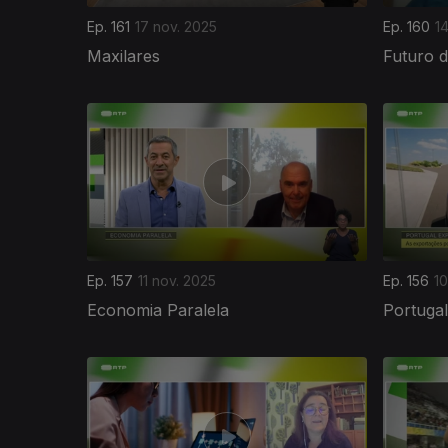
Ep. 161
17 nov. 2025
Ep. 160
1
Maxilares
Futuro 
Ep. 157
11 nov. 2025
Ep. 156
10
Economia Paralela
Portuga
885933