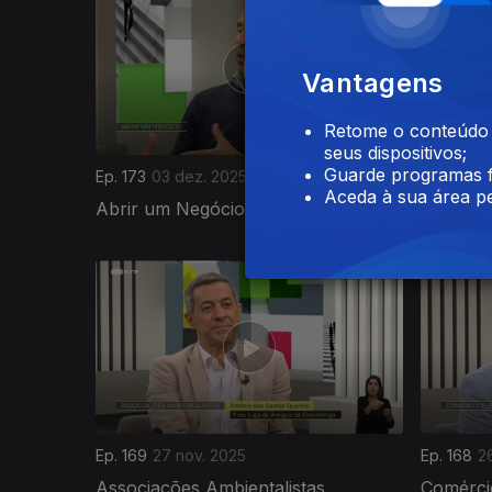
Vantagens
Retome o conteúdo a
seus dispositivos;
Guarde programas f
Ep. 173
03 dez. 2025
Ep. 172
0
Aceda à sua área pe
Abrir um Negócio
Turismo 
Ep. 169
27 nov. 2025
Ep. 168
2
Associações Ambientalistas
Comérci