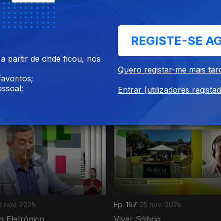
REGISTE-SE A
 partir de onde ficou, nos
Quero registar-me mais tar
avoritos;
2 dez. 2025
Ep. 171
01 dez. 2025
ssoal;
Entrar (utilizadores regista
nas Aldeias
Lisboa Maçónica
6 nov. 2025
Ep. 167
25 nov. 2025
o Eletrónico
Viver Sóbrio