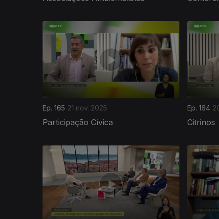
890012
Ep. 165
21 nov. 2025
Ep. 164
2
Participação Cívica
Citrinos