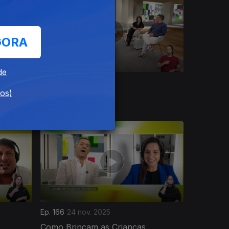
GORA
de
Ep. 170
28 nov. 2025
dos)
Bons Amigos
Ep. 166
24 nov. 2025
Como Brincam as Crianças