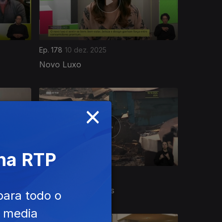
Ep. 178
10 dez. 2025
Novo Luxo
×
 na RTP
Ep. 174
04 dez. 2025
O Papel dos Insetos
para todo o
e media