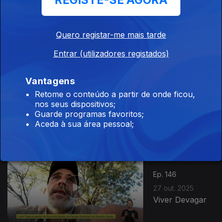
REGISTE-SE AGORA
29 out. 2025
Cuidar das
Costas
Quero registar-me mais tarde
Entrar (utilizadores registados)
Vantagens
Ep. 147
Retome o conteúdo a partir de onde ficou,
28 out. 2025
nos seus dispositivos;
Startups com
Guarde programas favoritos;
Impacto
Aceda à sua área pessoal;
Ep. 146
27 out. 2025
Viver Devagar