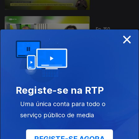
Ep. 150
×
31 out. 2025
Indústria
Leiloeira
Ep. 149
Registe-se na RTP
30 out. 2025
Vaidade
Uma única conta para todo o
Masculina
serviço público de media
Ep. 148