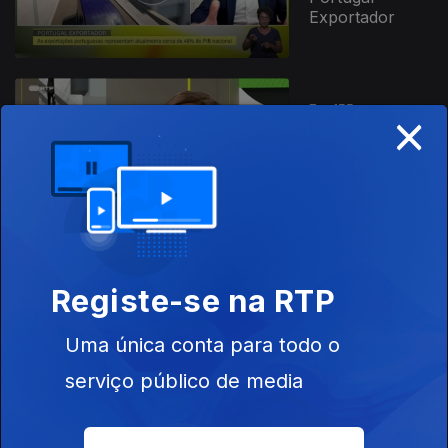
Exportador
×
Ep. 155
07 nov. 2025
Conservação
do Lince-
Ibérico
Registe-se na RTP
Ep. 154
06 nov. 2025
Uma única conta para todo o
Histórias
Militares
serviço público de media