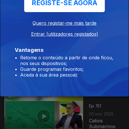
REGISTE-SE AGORA
Ep. 153
05 nov. 2025
Pensamento
Quero registar-me mais tarde
Crítico na IA
Entrar (utilizadores registados)
Vantagens
Ep. 152
Retome o conteúdo a partir de onde ficou,
04 nov. 2025
nos seus dispositivos;
Longevidade na
Guarde programas favoritos;
Carreira
Aceda à sua área pessoal;
Desportiva
885933
Ep. 151
03 nov. 2025
Cabos
Submarinos