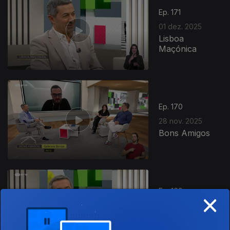
Ep. 171
01 dez. 2025
Lisboa
Maçónica
Ep. 170
28 nov. 2025
Bons Amigos
×
Ep. 169
27 nov. 2025
Associações
Ambientalistas