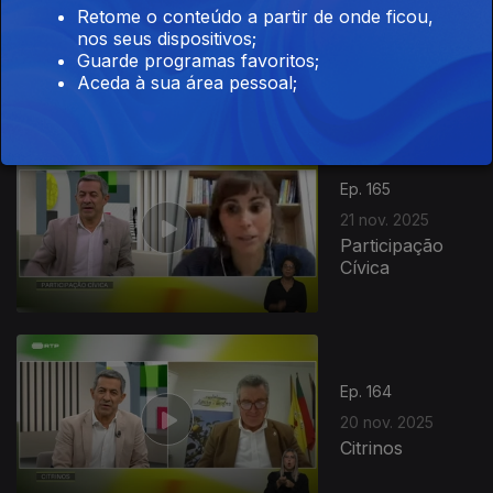
Retome o conteúdo a partir de onde ficou,
24 nov. 2025
nos seus dispositivos;
Como Brincam
Guarde programas favoritos;
as Crianças
Aceda à sua área pessoal;
Ep. 165
21 nov. 2025
Participação
Cívica
Ep. 164
20 nov. 2025
Citrinos