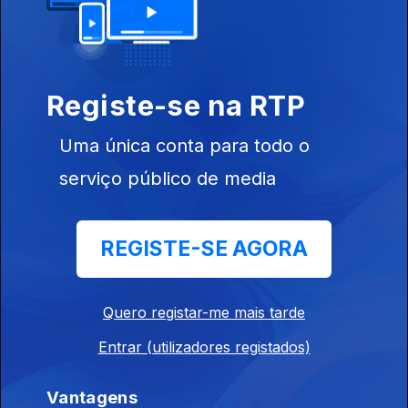
Ep. 168
Registe-se na RTP
26 nov. 2025
Comércio
Uma única conta para todo o
Eletrónico
serviço público de media
REGISTE-SE AGORA
Ep. 167
25 nov. 2025
Viver Sóbrio
Quero registar-me mais tarde
Entrar (utilizadores registados)
Vantagens
Ep. 166