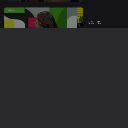
Ep. 145
24 out. 2025
Obras em Casa
Ep. 144
21 out. 2025
Portugal
Desigual
Ep. 143