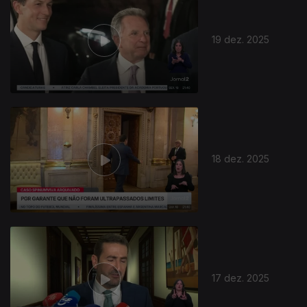
19 dez. 2025
896774
18 dez. 2025
17 dez. 2025