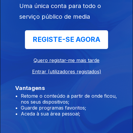
Uma única conta para todo o
14 dez. 2025
serviço público de media
REGISTE-SE AGORA
Quero registar-me mais tarde
13 dez. 2025
Entrar (utilizadores registados)
Vantagens
Retome o conteúdo a partir de onde ficou,
nos seus dispositivos;
Guarde programas favoritos;
12 dez. 2025
Aceda à sua área pessoal;