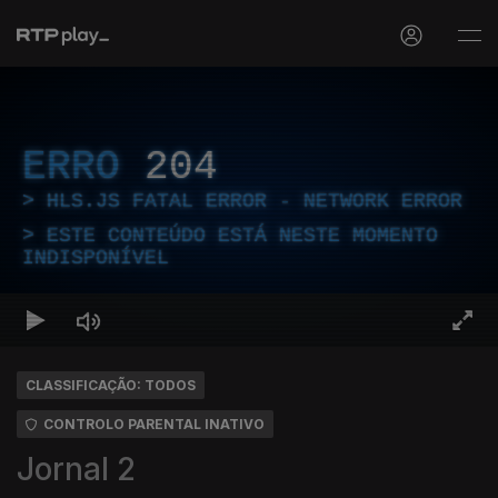
ERRO
204
HLS.JS FATAL ERROR - NETWORK ERROR
ESTE CONTEÚDO ESTÁ NESTE MOMENTO
INDISPONÍVEL
CLASSIFICAÇÃO: TODOS
CONTROLO PARENTAL INATIVO
Jornal 2