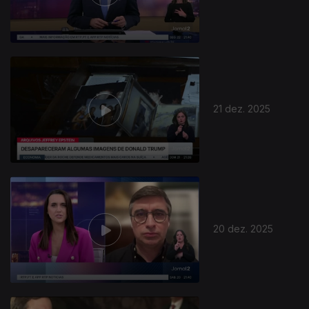
21 dez. 2025
20 dez. 2025