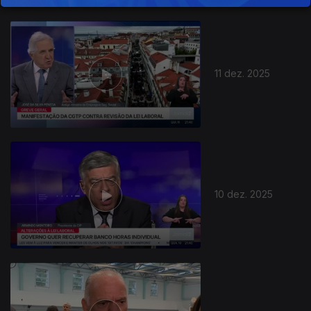
11 dez. 2025
10 dez. 2025