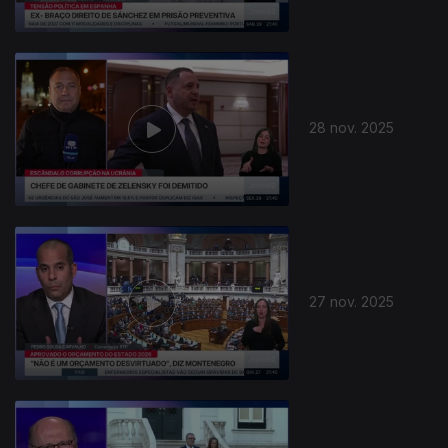
28 nov. 2025
27 nov. 2025