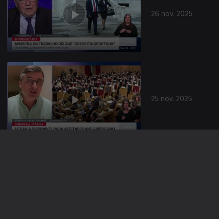
26 nov. 2025
25 nov. 2025
891516
24 nov. 2025