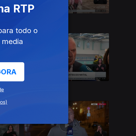
 na RTP
13 dez. 2025
para todo o
e media
GORA
09 dez. 2025
de
dos)