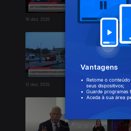
16 dez. 2025
15 dez. 2
Vantagens
Retome o conteúdo a
12 dez. 2025
11 dez. 2
seus dispositivos;
Guarde programas f
Aceda à sua área pe
894307