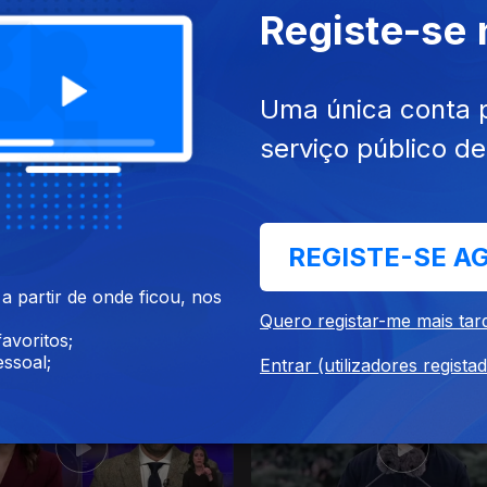
Registe-se
025
14 dez. 2025
Uma única conta 
serviço público d
REGISTE-SE A
 partir de onde ficou, nos
025
10 dez. 2025
Quero registar-me mais tar
avoritos;
ssoal;
Entrar (utilizadores regista