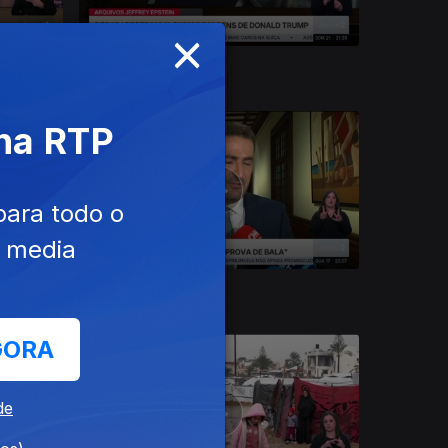
×
21 dez. 2025
 na RTP
para todo o
e media
17 dez. 2025
GORA
de