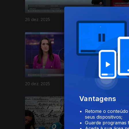
26 dez. 2025
23 dez. 2
896774
20 dez. 2025
19 dez. 2
Vantagens
Retome o conteúdo a
seus dispositivos;
Guarde programas f
Aceda à sua área pe