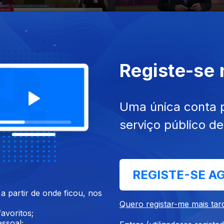
025
22 dez. 2025
Registe-se
Uma única conta 
serviço público d
025
18 dez. 2025
REGISTE-SE A
 partir de onde ficou, nos
Quero registar-me mais tar
avoritos;
ssoal;