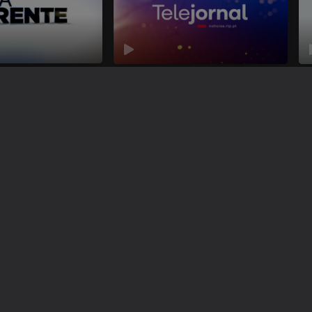
nte
Telejornal
Ce
Instale a aplicação
RTP Play
Disponível para iOS, Android, Apple TV, Android TV e CarPlay