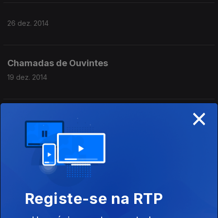
26 dez. 2014
Chamadas de Ouvintes
19 dez. 2014
×
Convidado: Paulo Cosmelli
12 dez. 2014
Convidados: Inês Simões, Filipe Salgueiro e
Isabel Guerreiro
Registe-se na RTP
28 nov. 2014