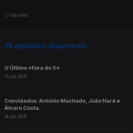
opções
76
episódios disponíveis
197791
187849
176475
166195
155104
145739
144411
O Último «Fora do 5»
25 set. 2015
Convidados: António Machado, João Naré e
Álvaro Costa.
18 set. 2015