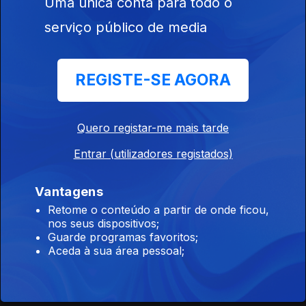
Uma única conta para todo o
serviço público de media
Convidados: Bruno Ferreira e Marco Horácio
21 nov. 2014
REGISTE-SE AGORA
14 nov. 2014
Quero registar-me mais tarde
Entrar (utilizadores registados)
Convidada: Patrícia Só e Vasco Correia
07 nov. 2014
Vantagens
Retome o conteúdo a partir de onde ficou,
nos seus dispositivos;
Guarde programas favoritos;
Convidado: Olavo Bilac
Aceda à sua área pessoal;
31 out. 2014