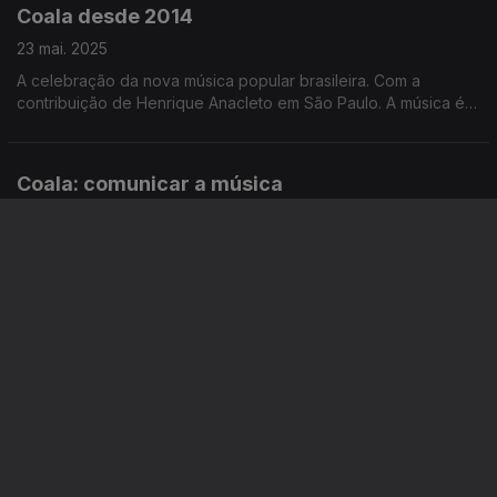
Coala desde 2014
23 mai. 2025
A celebração da nova música popular brasileira. Com a
contribuição de Henrique Anacleto em São Paulo. A música é
de Tom Zé, um dos nomes da primeira edição do Coala
Festival.
Coala: comunicar a música
23 mai. 2025
Um festival que nasceu em 2014, em São Paulo, cresceu, fez
caminho e abriu novos horizontes. Com a música chegaram
outras áreas de comunicação. Com a música de Marcelo D2,
nome do cartaz de 2015.
Ao vivo na Antena1: Tainá e Joana Alegre
06 mai. 2025
SOAM AS GUITARRAS ENTRA EM MAIO COM CONCERTOS
IMPERDÍVEIS Um festival que cruza tradição, inovação e
encontros memoráveis e na Antena1, Filomena Crespo
conversou e ouviu ao vivo no Estúdio de emissão Tainá e