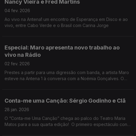
Nancy Vieira e Fred Martins
04 fev. 2026
Ao vivo na Antena1 um encontro de Esperança em Disco e ao
vivo, entre Cabo Verde e o Brasil com Carina Jorge
Especial: Maro apresenta novo trabalho ao
vivo na Rádio
02 fev. 2026
Prestes a partir para uma digressão com banda, a artista Maro
esteve na Antena 1 à conversa com a Noémia Gonçalves. O
seu novo trabalho vai ser apresentado em Berlim, Lisboa,
Porto e depois nos Estados Unidos.
Conta-me uma Canção: Sérgio Godinho e Clã
28 jan. 2026
O “Conta-me Uma Canção” chega ao palco do Teatro Maria
Matos para a sua quarta edição! O primeiro espectáculo conta
com dois nomes com grande afinidade: Sérgio Godinho e Clã.