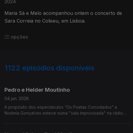
2024
Maria Sá e Melo acompanhou ontem o concerto de
Sara Correia no Coliseu, em Lisboa.
opções
1122
episódios disponíveis
890554
877073
835264
Pedro e Helder Moutinho
04 jun. 2026
A propósito dos espectáculos “Os Poetas Convidados” a
Noémia Gonçalves esteve numa "sala improvisada" na rádio
para uma conversa que vais do fado à infância dos irmãsos
que sobem a palco no Porto e em Lisboa.