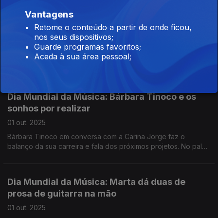
Dia Mundial da Música: Nenny do quarto para
Vantagens
os palcos
Retome o conteúdo a partir de onde ficou,
nos seus dispositivos;
01 out. 2025
Guarde programas favoritos;
As influências cabo-verdianas e a forma como saltou do
Aceda à sua área pessoal;
quarto para os palcos foram alguns tópicos da conversa com a
Carina Jorge, que viu o estúdio ser invadido pela jornalista Rita
Fernandes, fã da Nenny.
Dia Mundial da Música: Bárbara Tinoco e os
sonhos por realizar
01 out. 2025
Bárbara Tinoco em conversa com a Carina Jorge faz o
balanço da sua carreira e fala dos próximos projetos. No palco
da Antena 1, Bárbara Tinoco canta “Devia ter-te traído” e “Ela
não sabe, pois não?”
Dia Mundial da Música: Marta dá duas de
prosa de guitarra na mão
01 out. 2025