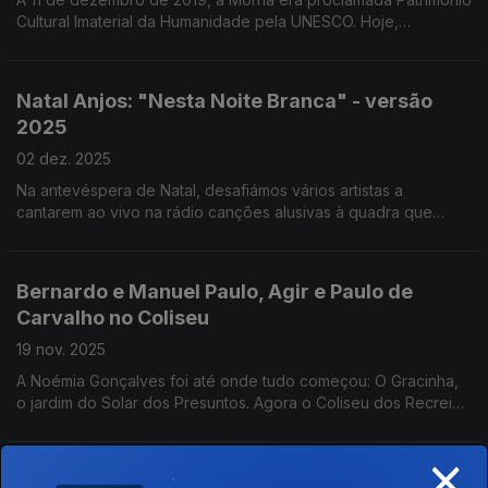
Cultural Imaterial da Humanidade pela UNESCO. Hoje,
celebrámos este género musical com Tito Paris, no Programa
da Tarde.
Natal Anjos: "Nesta Noite Branca" - versão
2025
02 dez. 2025
Na antevéspera de Natal, desafiámos vários artistas a
cantarem ao vivo na rádio canções alusivas à quadra que
vivemos e partilharem com os ouvintes as suas memórias e
hábitos natalícios.
Bernardo e Manuel Paulo, Agir e Paulo de
Carvalho no Coliseu
19 nov. 2025
A Noémia Gonçalves foi até onde tudo começou: O Gracinha,
o jardim do Solar dos Presuntos. Agora o Coliseu dos Recreios
recebe o encontro, em palco, de Paulo de Carvalho e AGIR.
×
Gil do Carmo ao Vivo na Antena 1