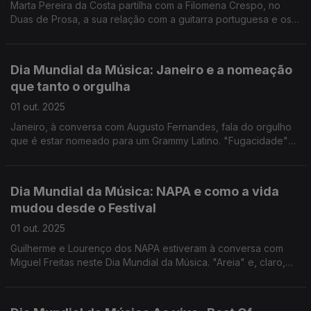
Marta Pereira da Costa partilha com a Filomena Crespo, no
Duas de Prosa, a sua relação com a guitarra portuguesa e os
géneros musicais que a tem feito correr por diferentes países.
“Dia de Feira” foi o tema que tocou, com Ricardo Pita na
Guitarra de sete cordas.
Dia Mundial da Música: Janeiro e a nomeação
que tanto o orgulha
01 out. 2025
Janeiro, à conversa com Augusto Fernandes, fala do orgulho
que é estar nomeado para um Grammy Latino. "Fugacidade"
foi um dos temas que tocou no palco da Rádio.
Dia Mundial da Música: NAPA e como a vida
mudou desde o Festival
01 out. 2025
Guilherme e Lourenço dos NAPA estiveram à conversa com
Miguel Freitas neste Dia Mundial da Música. "Areia" e, claro,
"Deslocado" foram os dois temas que tocaram no Programa
da Manhã na Antena 1.