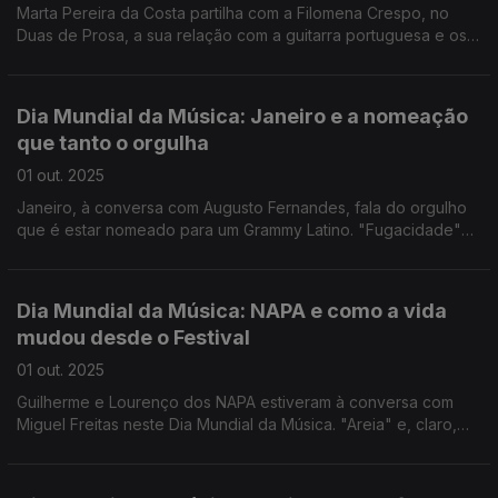
Marta Pereira da Costa partilha com a Filomena Crespo, no
Duas de Prosa, a sua relação com a guitarra portuguesa e os
géneros musicais que a tem feito correr por diferentes países.
“Dia de Feira” foi o tema que tocou, com Ricardo Pita na
Guitarra de sete cordas.
Dia Mundial da Música: Janeiro e a nomeação
que tanto o orgulha
01 out. 2025
Janeiro, à conversa com Augusto Fernandes, fala do orgulho
que é estar nomeado para um Grammy Latino. "Fugacidade"
foi um dos temas que tocou no palco da Rádio.
Dia Mundial da Música: NAPA e como a vida
mudou desde o Festival
01 out. 2025
Guilherme e Lourenço dos NAPA estiveram à conversa com
Miguel Freitas neste Dia Mundial da Música. "Areia" e, claro,
"Deslocado" foram os dois temas que tocaram no Programa
da Manhã na Antena 1.