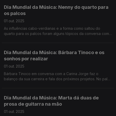
Dia Mundial da Música: Nenny do quarto para
os palcos
01 out. 2025
As influências cabo-verdianas e a forma como saltou do
quarto para os palcos foram alguns tópicos da conversa com a
Carina Jorge, que viu o estúdio ser invadido pela jornalista Rita
Fernandes, fã da Nenny.
Dia Mundial da Música: Bárbara Tinoco e os
sonhos por realizar
01 out. 2025
Bárbara Tinoco em conversa com a Carina Jorge faz o
balanço da sua carreira e fala dos próximos projetos. No palco
da Antena 1, Bárbara Tinoco canta “Devia ter-te traído” e “Ela
não sabe, pois não?”
Dia Mundial da Música: Marta dá duas de
prosa de guitarra na mão
01 out. 2025