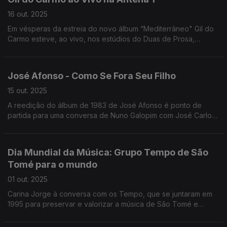
16 out. 2025
Em vésperas da estreia do novo álbum “Mediterrâneo" Gil do
Carmo esteve, ao vivo, nos estúdios do Duas de Prosa,
acompanhado de Tiago Santos, para apresentar alguns temas
e conversar com a Filomena Crespo.
José Afonso - Como Se Fora Seu Filho
15 out. 2025
A reedição do álbum de 1983 de José Afonso é ponto de
partida para uma conversa de Nuno Galopim com José Carlos
Callixto, o realizador Luís Filipe Rocha e o músico B fachada.
Dia Mundial da Música: Grupo Tempo de São
Tomé para o mundo
01 out. 2025
Carina Jorge à conversa com os Tempo, que se juntaram em
1995 para preservar e valorizar a música de São Tomé e
Príncipe. 30 anos depois surgem renovados. "Bulemba" foi um
dos temas que tocaram na Rádio.