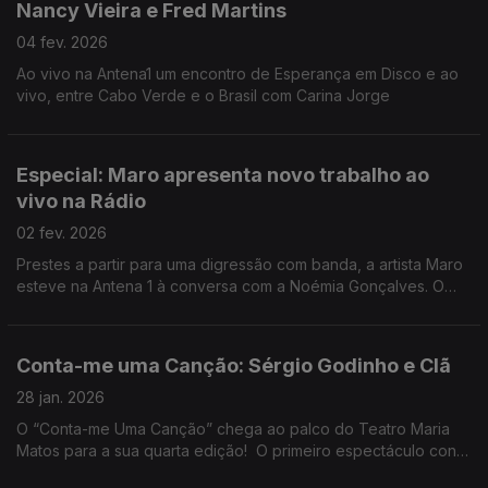
Nancy Vieira e Fred Martins
04 fev. 2026
Ao vivo na Antena1 um encontro de Esperança em Disco e ao
vivo, entre Cabo Verde e o Brasil com Carina Jorge
Especial: Maro apresenta novo trabalho ao
vivo na Rádio
02 fev. 2026
Prestes a partir para uma digressão com banda, a artista Maro
esteve na Antena 1 à conversa com a Noémia Gonçalves. O
seu novo trabalho vai ser apresentado em Berlim, Lisboa,
Porto e depois nos Estados Unidos.
Conta-me uma Canção: Sérgio Godinho e Clã
28 jan. 2026
O “Conta-me Uma Canção” chega ao palco do Teatro Maria
Matos para a sua quarta edição! O primeiro espectáculo conta
com dois nomes com grande afinidade: Sérgio Godinho e Clã.