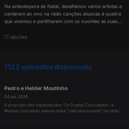
Na antevéspera de Natal, desafiámos vários artistas a
cantarem ao vivo na rádio canções alusivas à quadra
que vivemos e partilharem com os ouvintes as suas
memórias e hábitos natalícios.
opções
1122
episódios disponíveis
890554
877073
835264
814779
798715
785120
Pedro e Helder Moutinho
04 jun. 2026
A propósito dos espectáculos “Os Poetas Convidados” a
Noémia Gonçalves esteve numa "sala improvisada" na rádio
para uma conversa que vais do fado à infância dos irmãsos
que sobem a palco no Porto e em Lisboa.