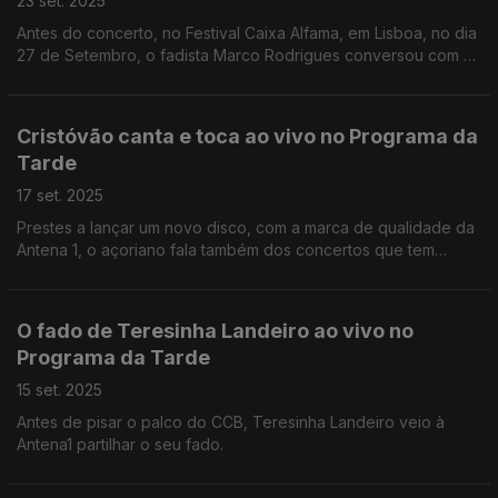
23 set. 2025
Antes do concerto, no Festival Caixa Alfama, em Lisboa, no dia
27 de Setembro, o fadista Marco Rodrigues conversou com o
Augusto Fernandes na Antena1
Cristóvão canta e toca ao vivo no Programa da
Tarde
17 set. 2025
Prestes a lançar um novo disco, com a marca de qualidade da
Antena 1, o açoriano fala também dos concertos que tem
agendados e, claro, canta e toca ao vivo neste palco que é a
rádio.
O fado de Teresinha Landeiro ao vivo no
Programa da Tarde
15 set. 2025
Antes de pisar o palco do CCB, Teresinha Landeiro veio à
Antena1 partilhar o seu fado.