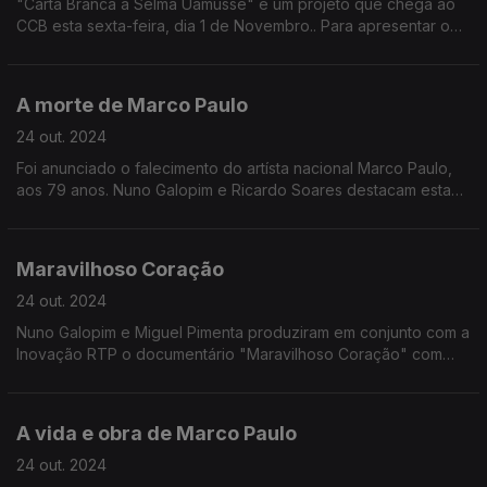
"Carta Branca a Selma Uamusse" é um projeto que chega ao
CCB esta sexta-feira, dia 1 de Novembro.. Para apresentar o
projeto no "Programa da Manhã", a artista cantou em direto o
tema "Mama".
A morte de Marco Paulo
24 out. 2024
Foi anunciado o falecimento do artísta nacional Marco Paulo,
aos 79 anos. Nuno Galopim e Ricardo Soares destacam esta
notícia de última hora.
Maravilhoso Coração
24 out. 2024
Nuno Galopim e Miguel Pimenta produziram em conjunto com a
Inovação RTP o documentário "Maravilhoso Coração" com
foco no trabalho e carreira de Marco Paulo.
A vida e obra de Marco Paulo
24 out. 2024