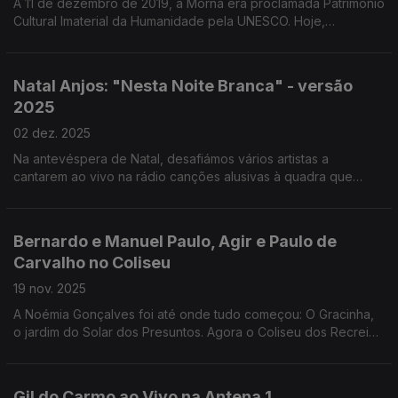
A 11 de dezembro de 2019, a Morna era proclamada Património
Cultural Imaterial da Humanidade pela UNESCO. Hoje,
celebrámos este género musical com Tito Paris, no Programa
da Tarde.
Natal Anjos: "Nesta Noite Branca" - versão
2025
02 dez. 2025
Na antevéspera de Natal, desafiámos vários artistas a
cantarem ao vivo na rádio canções alusivas à quadra que
vivemos e partilharem com os ouvintes as suas memórias e
hábitos natalícios.
Bernardo e Manuel Paulo, Agir e Paulo de
Carvalho no Coliseu
19 nov. 2025
A Noémia Gonçalves foi até onde tudo começou: O Gracinha,
o jardim do Solar dos Presuntos. Agora o Coliseu dos Recreios
recebe o encontro, em palco, de Paulo de Carvalho e AGIR.
Gil do Carmo ao Vivo na Antena 1