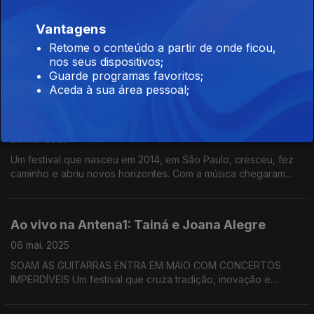
Coala desde 2014
Vantagens
23 mai. 2025
Retome o conteúdo a partir de onde ficou,
A celebração da nova música popular brasileira. Com a
nos seus dispositivos;
contribuição de Henrique Anacleto em São Paulo. A música é
Guarde programas favoritos;
de Tom Zé, um dos nomes da primeira edição do Coala
Aceda à sua área pessoal;
Festival.
Coala: comunicar a música
23 mai. 2025
Um festival que nasceu em 2014, em São Paulo, cresceu, fez
caminho e abriu novos horizontes. Com a música chegaram
outras áreas de comunicação. Com a música de Marcelo D2,
nome do cartaz de 2015.
Ao vivo na Antena1: Tainá e Joana Alegre
06 mai. 2025
SOAM AS GUITARRAS ENTRA EM MAIO COM CONCERTOS
IMPERDÍVEIS Um festival que cruza tradição, inovação e
encontros memoráveis e na Antena1, Filomena Crespo
conversou e ouviu ao vivo no Estúdio de emissão Tainá e