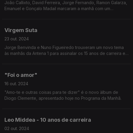
João Callixto, David Ferreira, Jorge Fernando, Ramon Galarza,
Emanuel e Gonçalo Madail marcaram a manhã com um
destaque sobre o artista Marco Paulo.
Virgem Suta
23 out. 2024
Jorge Benvinda e Nuno Figueiredo trouxeram um novo tema
às manhãs da Antena 1 para assinalar os 15 anos de carreira e
o mais recente projeto.
"Foi o amor"
16 out. 2024
"Amo-te e outras coisas para te dizer" é o novo àlbum de
Diogo Clemente, apresentado hoje no Programa da Manhã.
Leo Middea - 10 anos de carreira
02 out. 2024