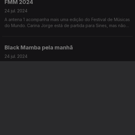
FMM 2024
24 jul. 2024
A antena 1 acompanha mais uma edição do Festival de Músicas
do Mundo. Carina Jorge está de partida para Sines, mas não
sem antes ter passado pelo "Programa da Manhã".
Black Mamba pela manhã
24 jul. 2024
Com o aproximar do final da primeira temporada do "Programa
da Manhã" os Black Mamba marcaram presença nas manhãs
com um toque musical.
80 anos de Maria João Pires
23 jul. 2024
A pianista portuguesa Maria João Pires comemora hoje 80
anos. Para assinalar esta data e a carreira da artista, João
Almeida conversou com Ricardo Soares no "Programa da
Manhã".