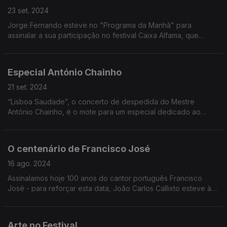
23 set. 2024
Jorge Fernando esteve no "Programa da Manhã" para
assinalar a sua participação no festival Caixa Alfama, que
acontece nos dias 27 e 28 de setembro.
Especial António Chainho
21 set. 2024
“Lisboa Saudade”, o concerto de despedida do Mestre
António Chainho, é o mote para um especial dedicado ao
homem que levou a guitarra portuguesa a viajar pelos quatro
cantos do mundo.
O centenário de Francisco José
16 ago. 2024
Assinalamos hoje 100 anos do cantor português Francisco
José - para reforçar esta data, João Carlos Callixto esteve à
conversa com Rui Santos na manhã da Antena 1.
Arte no Festival