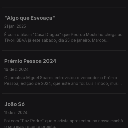
direto.
"Algo que Esvoaça"
21 jan. 2025
É com o álbum "Casa D'água" que Pedrou Moutinho chega ao
Tivolli BBVA já este sábado, dia 25 de janeiro. Marcou
presença hoje no Programa da Manhã com uma atuação do
seu tema: "Algo que Esvoaça".
Prémio Pessoa 2024
16 dez. 2024
O jornalista Miguel Soares entrevistou o vencedor o Prémio
Pessoa, edição de 2024, que este ano foi: Luís Tinoco, músico
e compositor.
João Só
11 dez. 2024
Foi com "Paz Podre" que o artista apresentou na nossa manhã
o seu mais recente projeto.