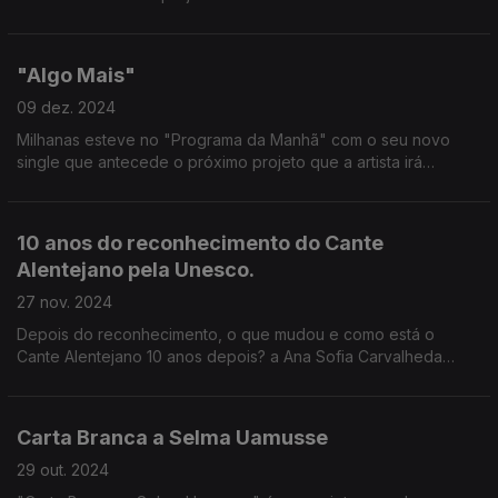
"Algo Mais"
09 dez. 2024
Milhanas esteve no "Programa da Manhã" com o seu novo
single que antecede o próximo projeto que a artista irá
apresentar.
10 anos do reconhecimento do Cante
Alentejano pela Unesco.
27 nov. 2024
Depois do reconhecimento, o que mudou e como está o
Cante Alentejano 10 anos depois? a Ana Sofia Carvalheda
esteve no Coliseu de Lisboa, assistiu ao concerto Encanto
Sinfónico e conversou com alguns dos convidados.....
Carta Branca a Selma Uamusse
29 out. 2024