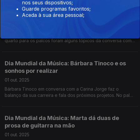
nos seus dispositivos;
Dia Mundial da Música: Nenny do quarto para
Guarde programas favoritos;
Aceda à sua área pessoal;
os palcos
01 out. 2025
As influências cabo-verdianas e a forma como saltou do
quarto para os palcos foram alguns tópicos da conversa com a
Carina Jorge, que viu o estúdio ser invadido pela jornalista Rita
Fernandes, fã da Nenny.
Dia Mundial da Música: Bárbara Tinoco e os
sonhos por realizar
01 out. 2025
Bárbara Tinoco em conversa com a Carina Jorge faz o
balanço da sua carreira e fala dos próximos projetos. No palco
da Antena 1, Bárbara Tinoco canta “Devia ter-te traído” e “Ela
não sabe, pois não?”
Dia Mundial da Música: Marta dá duas de
prosa de guitarra na mão
01 out. 2025