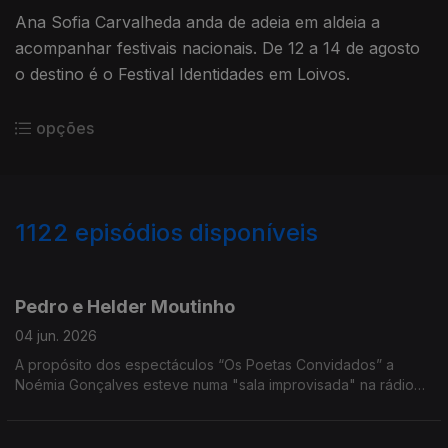
Ana Sofia Carvalheda anda de adeia em aldeia a
acompanhar festivais nacionais. De 12 a 14 de agosto
o destino é o Festival Identidades em Loivos.
opções
1122
episódios disponíveis
890554
877073
Pedro e Helder Moutinho
04 jun. 2026
A propósito dos espectáculos “Os Poetas Convidados” a
Noémia Gonçalves esteve numa "sala improvisada" na rádio
para uma conversa que vais do fado à infância dos irmãsos
que sobem a palco no Porto e em Lisboa.