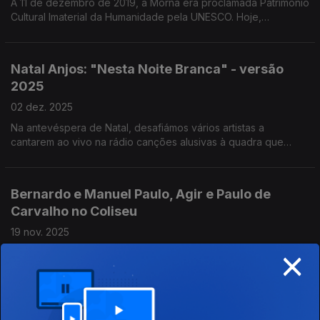
A 11 de dezembro de 2019, a Morna era proclamada Património
Cultural Imaterial da Humanidade pela UNESCO. Hoje,
celebrámos este género musical com Tito Paris, no Programa
da Tarde.
Natal Anjos: "Nesta Noite Branca" - versão
2025
02 dez. 2025
Na antevéspera de Natal, desafiámos vários artistas a
cantarem ao vivo na rádio canções alusivas à quadra que
vivemos e partilharem com os ouvintes as suas memórias e
hábitos natalícios.
Bernardo e Manuel Paulo, Agir e Paulo de
Carvalho no Coliseu
19 nov. 2025
×
A Noémia Gonçalves foi até onde tudo começou: O Gracinha,
o jardim do Solar dos Presuntos. Agora o Coliseu dos Recreios
recebe o encontro, em palco, de Paulo de Carvalho e AGIR.
Gil do Carmo ao Vivo na Antena 1