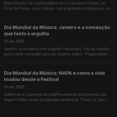
Marta Pereira da Costa partilha com a Filomena Crespo, no
Duas de Prosa, a sua relação com a guitarra portuguesa e os
géneros musicais que a tem feito correr por diferentes países.
“Dia de Feira” foi o tema que tocou, com Ricardo Pita na
Guitarra de sete cordas.
Dia Mundial da Música: Janeiro e a nomeação
que tanto o orgulha
01 out. 2025
Janeiro, à conversa com Augusto Fernandes, fala do orgulho
que é estar nomeado para um Grammy Latino. "Fugacidade"
foi um dos temas que tocou no palco da Rádio.
Dia Mundial da Música: NAPA e como a vida
mudou desde o Festival
01 out. 2025
Guilherme e Lourenço dos NAPA estiveram à conversa com
Miguel Freitas neste Dia Mundial da Música. "Areia" e, claro,
"Deslocado" foram os dois temas que tocaram no Programa
da Manhã na Antena 1.