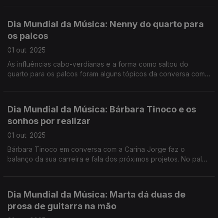
dos temas que tocaram na Rádio.
Dia Mundial da Música: Nenny do quarto para
os palcos
01 out. 2025
As influências cabo-verdianas e a forma como saltou do
quarto para os palcos foram alguns tópicos da conversa com a
Carina Jorge, que viu o estúdio ser invadido pela jornalista Rita
Fernandes, fã da Nenny.
Dia Mundial da Música: Bárbara Tinoco e os
sonhos por realizar
01 out. 2025
Bárbara Tinoco em conversa com a Carina Jorge faz o
balanço da sua carreira e fala dos próximos projetos. No palco
da Antena 1, Bárbara Tinoco canta “Devia ter-te traído” e “Ela
não sabe, pois não?”
Dia Mundial da Música: Marta dá duas de
prosa de guitarra na mão