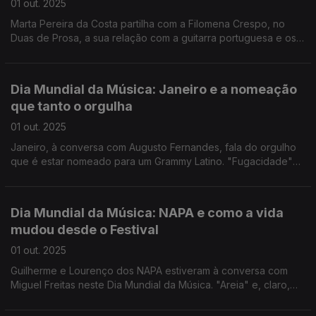
01 out. 2025
Marta Pereira da Costa partilha com a Filomena Crespo, no
Duas de Prosa, a sua relação com a guitarra portuguesa e os
géneros musicais que a tem feito correr por diferentes países.
“Dia de Feira” foi o tema que tocou, com Ricardo Pita na
Guitarra de sete cordas.
Dia Mundial da Música: Janeiro e a nomeação
que tanto o orgulha
01 out. 2025
Janeiro, à conversa com Augusto Fernandes, fala do orgulho
que é estar nomeado para um Grammy Latino. "Fugacidade"
foi um dos temas que tocou no palco da Rádio.
Dia Mundial da Música: NAPA e como a vida
mudou desde o Festival
01 out. 2025
Guilherme e Lourenço dos NAPA estiveram à conversa com
Miguel Freitas neste Dia Mundial da Música. "Areia" e, claro,
"Deslocado" foram os dois temas que tocaram no Programa
da Manhã na Antena 1.