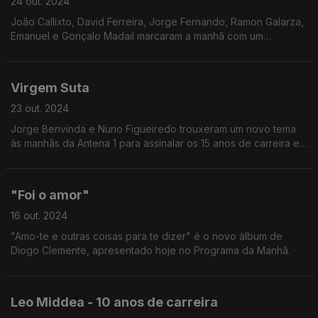
24 out. 2024
João Callixto, David Ferreira, Jorge Fernando, Ramon Galarza,
Emanuel e Gonçalo Madail marcaram a manhã com um
destaque sobre o artista Marco Paulo.
Virgem Suta
23 out. 2024
Jorge Benvinda e Nuno Figueiredo trouxeram um novo tema
às manhãs da Antena 1 para assinalar os 15 anos de carreira e
o mais recente projeto.
"Foi o amor"
16 out. 2024
"Amo-te e outras coisas para te dizer" é o novo àlbum de
Diogo Clemente, apresentado hoje no Programa da Manhã.
Leo Middea - 10 anos de carreira