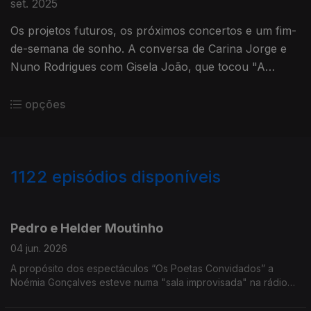
set. 2025
Os projetos futuros, os próximos concertos e um fim-
de-semana de sonho. A conversa de Carina Jorge e
Nuno Rodrigues com Gisela João, que tocou "A
Louca" e "Vejam Bem" ao vivo na rádio.
opções
1122
episódios disponíveis
890554
877073
835264
814779
798715
Pedro e Helder Moutinho
04 jun. 2026
A propósito dos espectáculos “Os Poetas Convidados” a
Noémia Gonçalves esteve numa "sala improvisada" na rádio
para uma conversa que vais do fado à infância dos irmãsos
que sobem a palco no Porto e em Lisboa.