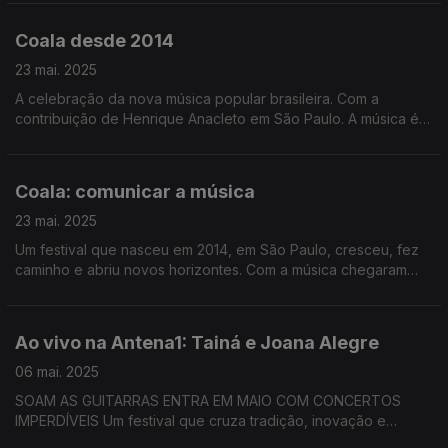
Antena1
Coala desde 2014
23 mai. 2025
A celebração da nova música popular brasileira. Com a
contribuição de Henrique Anacleto em São Paulo. A música é
de Tom Zé, um dos nomes da primeira edição do Coala
Festival.
Coala: comunicar a música
23 mai. 2025
Um festival que nasceu em 2014, em São Paulo, cresceu, fez
caminho e abriu novos horizontes. Com a música chegaram
outras áreas de comunicação. Com a música de Marcelo D2,
nome do cartaz de 2015.
Ao vivo na Antena1: Tainá e Joana Alegre
06 mai. 2025
SOAM AS GUITARRAS ENTRA EM MAIO COM CONCERTOS
IMPERDÍVEIS Um festival que cruza tradição, inovação e
encontros memoráveis e na Antena1, Filomena Crespo