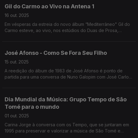
Gil do Carmo ao Vivo na Antena 1
16 out. 2025
Em vésperas da estreia do novo álbum “Mediterrâneo" Gil do
Carmo esteve, ao vivo, nos estúdios do Duas de Prosa,
acompanhado de Tiago Santos, para apresentar alguns temas
e conversar com a Filomena Crespo.
José Afonso - Como Se Fora Seu Filho
15 out. 2025
A reedição do álbum de 1983 de José Afonso é ponto de
partida para uma conversa de Nuno Galopim com José Carlos
Callixto, o realizador Luís Filipe Rocha e o músico B fachada.
Dia Mundial da Música: Grupo Tempo de São
Tomé para o mundo
01 out. 2025
Carina Jorge à conversa com os Tempo, que se juntaram em
1995 para preservar e valorizar a música de São Tomé e
Príncipe. 30 anos depois surgem renovados. "Bulemba" foi um