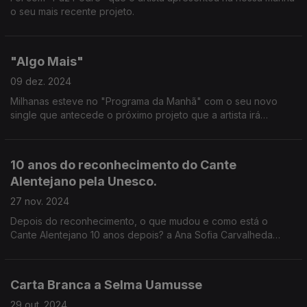
o seu mais recente projeto.
"Algo Mais"
09 dez. 2024
Milhanas esteve no "Programa da Manhã" com o seu novo
single que antecede o próximo projeto que a artista irá
apresentar.
10 anos do reconhecimento do Cante
Alentejano pela Unesco.
27 nov. 2024
Depois do reconhecimento, o que mudou e como está o
Cante Alentejano 10 anos depois? a Ana Sofia Carvalheda
esteve no Coliseu de Lisboa, assistiu ao concerto Encanto
Sinfónico e conversou com alguns dos convidados.....
Carta Branca a Selma Uamusse
29 out. 2024