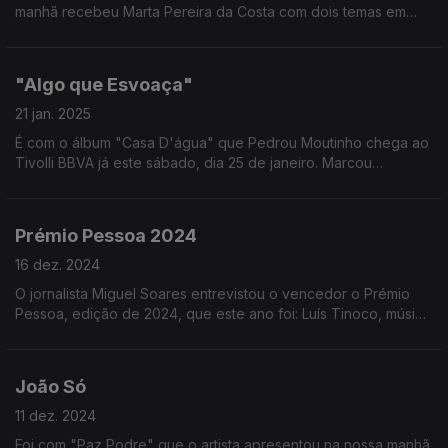
manhã recebeu Marta Pereira da Costa com dois temas em
direto.
"Algo que Esvoaça"
21 jan. 2025
É com o álbum "Casa D'água" que Pedrou Moutinho chega ao
Tivolli BBVA já este sábado, dia 25 de janeiro. Marcou
presença hoje no Programa da Manhã com uma atuação do
seu tema: "Algo que Esvoaça".
Prémio Pessoa 2024
16 dez. 2024
O jornalista Miguel Soares entrevistou o vencedor o Prémio
Pessoa, edição de 2024, que este ano foi: Luís Tinoco, músico
e compositor.
João Só
11 dez. 2024
Foi com "Paz Podre" que o artista apresentou na nossa manhã