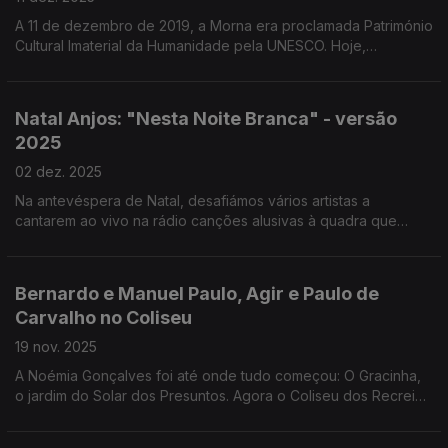
A 11 de dezembro de 2019, a Morna era proclamada Património
Cultural Imaterial da Humanidade pela UNESCO. Hoje,
celebrámos este género musical com Tito Paris, no Programa
da Tarde.
Natal Anjos: "Nesta Noite Branca" - versão
2025
02 dez. 2025
Na antevéspera de Natal, desafiámos vários artistas a
cantarem ao vivo na rádio canções alusivas à quadra que
vivemos e partilharem com os ouvintes as suas memórias e
hábitos natalícios.
Bernardo e Manuel Paulo, Agir e Paulo de
Carvalho no Coliseu
19 nov. 2025
A Noémia Gonçalves foi até onde tudo começou: O Gracinha,
o jardim do Solar dos Presuntos. Agora o Coliseu dos Recreios
recebe o encontro, em palco, de Paulo de Carvalho e AGIR.