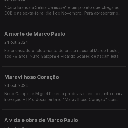
"Carta Branca a Selma Uamusse" é um projeto que chega ao
CCB esta sexta-feira, dia 1 de Novembro.. Para apresentar o
projeto no "Programa da Manhã", a artista cantou em direto o
tema "Mama".
A morte de Marco Paulo
24 out. 2024
Foi anunciado o falecimento do artísta nacional Marco Paulo,
aos 79 anos. Nuno Galopim e Ricardo Soares destacam esta
notícia de última hora.
Maravilhoso Coração
24 out. 2024
Nuno Galopim e Miguel Pimenta produziram em conjunto com a
Inovação RTP o documentário "Maravilhoso Coração" com
foco no trabalho e carreira de Marco Paulo.
A vida e obra de Marco Paulo