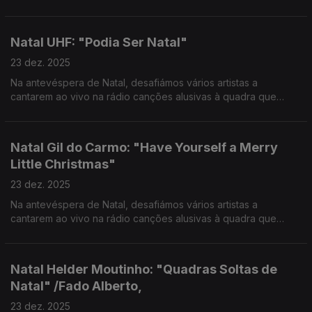
com dois nomes com grande afinidade: Sérgio Godinho e Clã.
Natal UHF: "Podia Ser Natal"
23 dez. 2025
Na antevéspera de Natal, desafiámos vários artistas a
cantarem ao vivo na rádio canções alusivas à quadra que
vivemos e partilharem com os ouvintes as suas memórias e
hábitos natalícios.
Natal Gil do Carmo: "Have Yourself a Merry
Little Christmas"
23 dez. 2025
Na antevéspera de Natal, desafiámos vários artistas a
cantarem ao vivo na rádio canções alusivas à quadra que
vivemos e partilharem com os ouvintes as suas memórias e
hábitos natalícios.
Natal Helder Moutinho: "Quadras Soltas de
Natal" /Fado Alberto,
23 dez. 2025