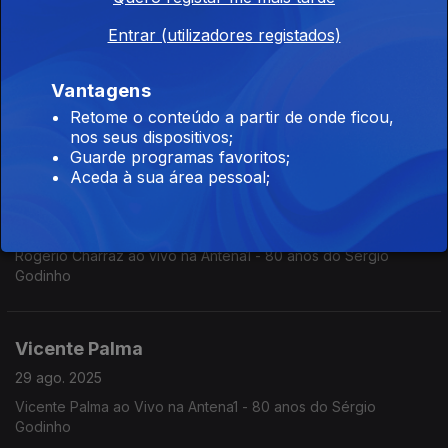
Entrar (utilizadores registados)
Gisela João ao vivo no Programa da Tarde
08 set. 2025
Vantagens
Os projetos futuros, os próximos concertos e um fim-de-
Retome o conteúdo a partir de onde ficou,
semana de sonho. A conversa de Carina Jorge e Nuno
nos seus dispositivos;
Rodrigues com Gisela João, que tocou "A Louca" e "Vejam
Guarde programas favoritos;
Bem" ao vivo na rádio.
Aceda à sua área pessoal;
Rogério Charraz
29 ago. 2025
Rogério Charraz ao vivo na Antena1 - 80 anos do Sérgio
Godinho
Vicente Palma
29 ago. 2025
Vicente Palma ao Vivo na Antena1 - 80 anos do Sérgio
Godinho