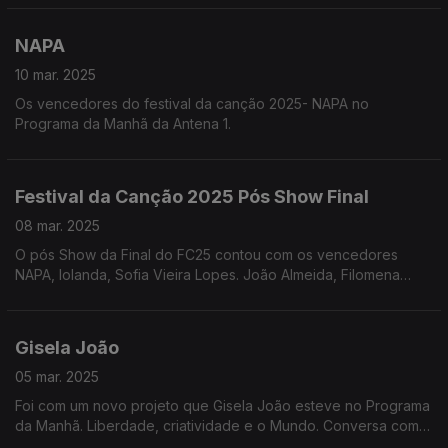
conversou e ouviu ao vivo no Estúdio de emissão Tainá e
Joana Alegre
NAPA
10 mar. 2025
Os vencedores do festival da canção 2025- NAPA no
Programa da Manhã da Antena 1.
Festival da Canção 2025 Pós Show Final
08 mar. 2025
O pós Show da Final do FC25 contou com os vencedores
NAPA, Iolanda, Sofia Vieira Lopes. João Almeida, Filomena
Cautela e Vasco Palmeirim entre outros.
Gisela João
05 mar. 2025
Foi com um novo projeto que Gisela João esteve no Programa
da Manhã. Liberdade, criatividade e o Mundo. Conversa com
dois temas que acompanharam o nosso programa.