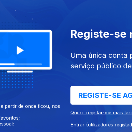
Registe-se
025
05 out. 2025
Uma única conta 
serviço público d
REGISTE-SE A
 partir de onde ficou, nos
025
01 out. 2025
Quero registar-me mais tar
avoritos;
ssoal;
Entrar (utilizadores regista