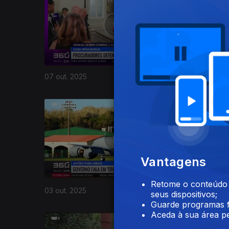
07 out. 2025
06 out. 2
878949
Vantagens
Retome o conteúdo a
03 out. 2025
02 out. 2
seus dispositivos;
Guarde programas f
Aceda à sua área pe