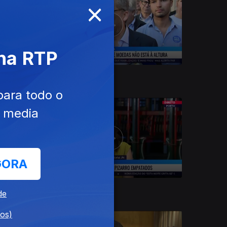
×
 na RTP
04 out. 2025
para todo o
e media
GORA
30 set. 2025
de
dos)