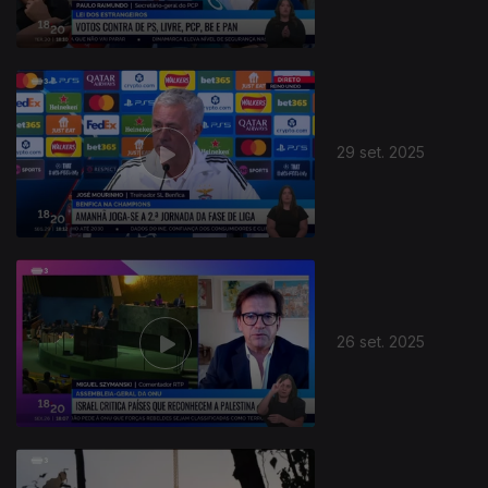
29 set. 2025
877885
26 set. 2025