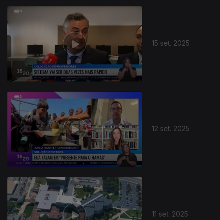
15 set. 2025
12 set. 2025
11 set. 2025