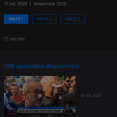
15 set. 2025
|
temporada 2025
PARTE 1
PARTE 2
PARTE 3
opções
196
episódios disponíveis
10 out. 2025