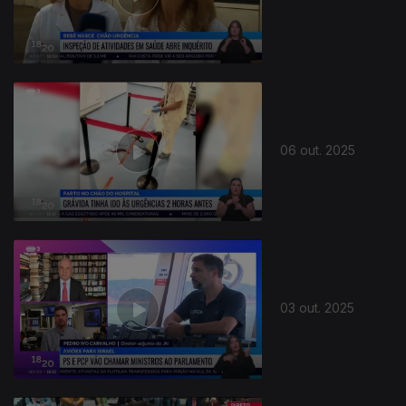
06 out. 2025
03 out. 2025