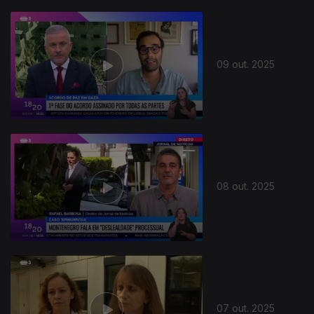
09 out. 2025
08 out. 2025
07 out. 2025