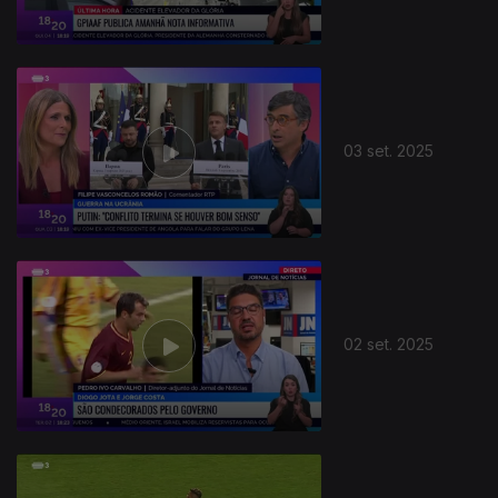
03 set. 2025
02 set. 2025