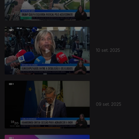
874425
10 set. 2025
09 set. 2025