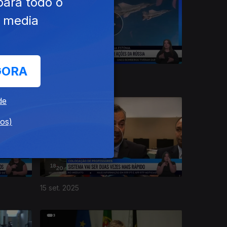
para todo o
e media
GORA
19 set. 2025
de
dos)
15 set. 2025