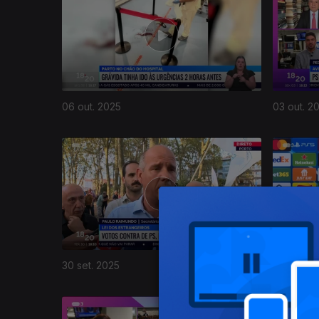
06 out. 2025
03 out. 2
877885
30 set. 2025
29 set. 2