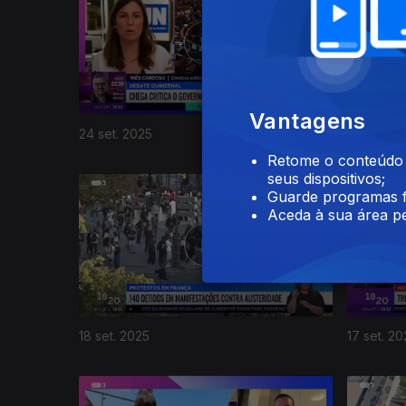
Vantagens
24 set. 2025
23 set. 2
Retome o conteúdo a
seus dispositivos;
Guarde programas f
Aceda à sua área pe
18 set. 2025
17 set. 20
874425