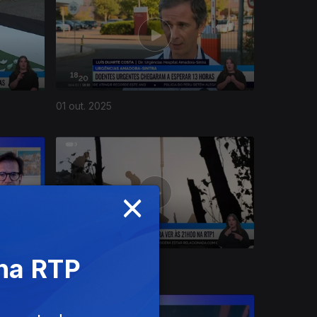
01 out. 2025
×
 na RTP
25 set. 2025