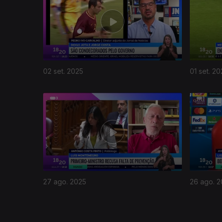
02 set. 2025
01 set. 20
871451
27 ago. 2025
26 ago. 