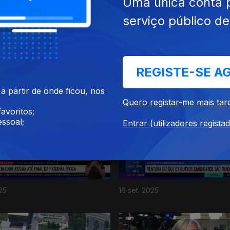
Uma única conta 
serviço público d
REGISTE-SE A
025
22 set. 2025
 partir de onde ficou, nos
Quero registar-me mais tar
avoritos;
ssoal;
Entrar (utilizadores regista
25
16 set. 2025