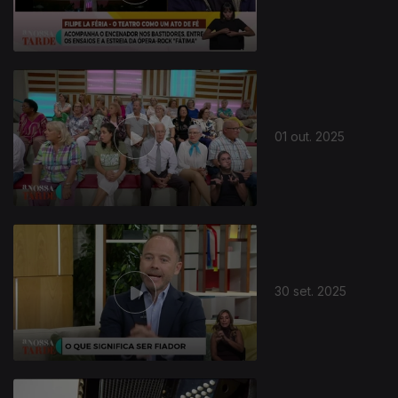
878846
01 out. 2025
30 set. 2025