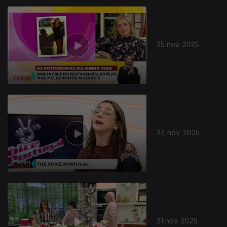
25 nov. 2025
24 nov. 2025
21 nov. 2025