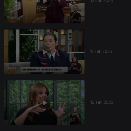
12 set. 2025
11 set. 2025
10 set. 2025