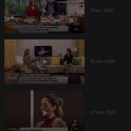
11 nov. 2025
10 nov. 2025
07 nov. 2025