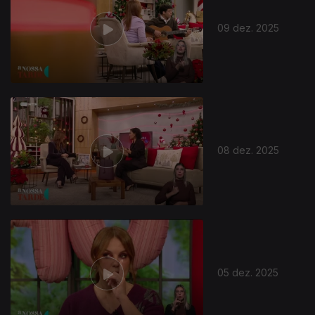
09 dez. 2025
08 dez. 2025
05 dez. 2025