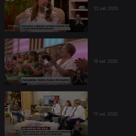
22 set. 2025
19 set. 2025
17 set. 2025