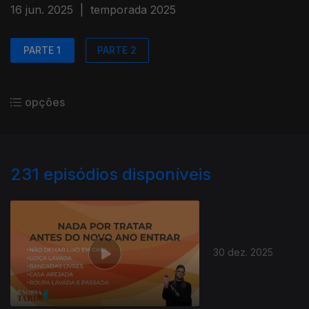
16 jun. 2025
|
temporada 2025
PARTE 1
PARTE 2
opções
231
episódios disponíveis
30 dez. 2025