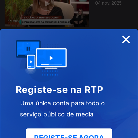
04 nov. 2025
×
03 nov. 2025
Registe-se na RTP
Uma única conta para todo o
31 out. 2025
serviço público de media