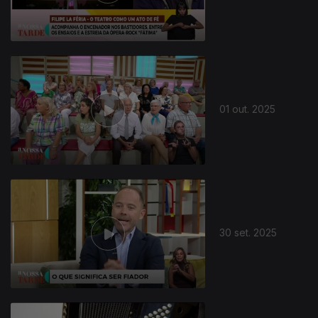
878846
01 out. 2025
30 set. 2025