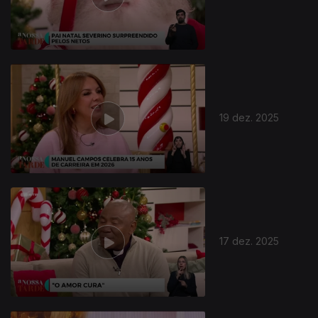
19 dez. 2025
17 dez. 2025