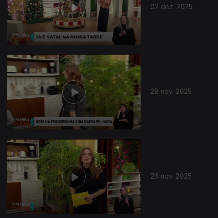
02 dez. 2025
28 nov. 2025
26 nov. 2025