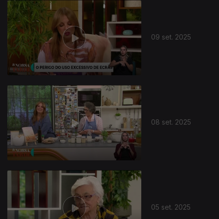
09 set. 2025
08 set. 2025
05 set. 2025