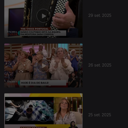
29 set. 2025
26 set. 2025
25 set. 2025