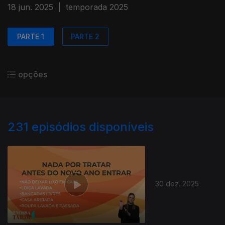
18 jun. 2025
|
temporada 2025
PARTE 1
PARTE 2
opções
231
episódios disponíveis
30 dez. 2025