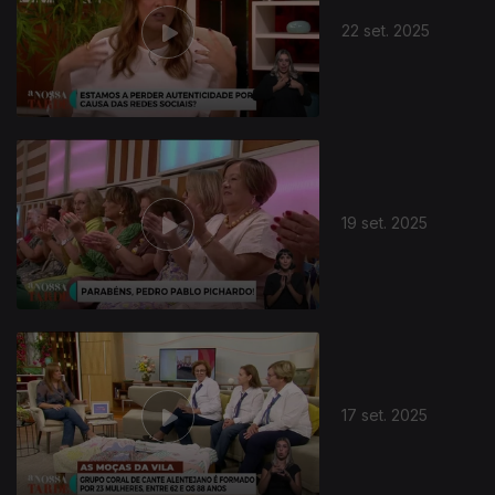
22 set. 2025
19 set. 2025
17 set. 2025