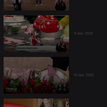
11 dez. 2025
894860
10 dez. 2025