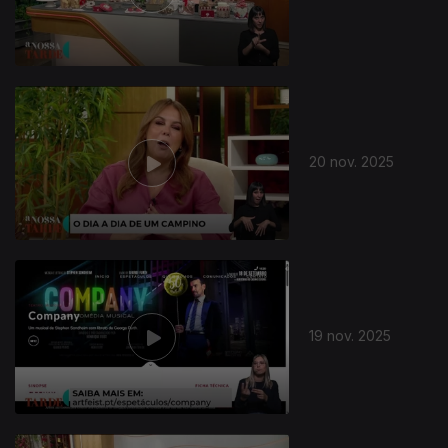
890527
20 nov. 2025
19 nov. 2025