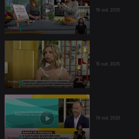
16 out. 2025
15 out. 2025
14 out. 2025