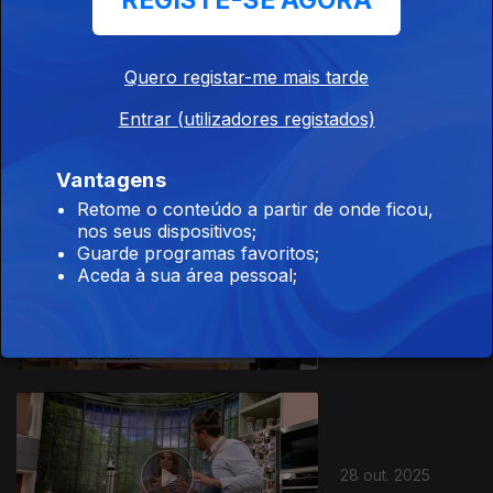
REGISTE-SE AGORA
Quero registar-me mais tarde
30 out. 2025
Entrar (utilizadores registados)
Vantagens
Retome o conteúdo a partir de onde ficou,
nos seus dispositivos;
Guarde programas favoritos;
Aceda à sua área pessoal;
29 out. 2025
28 out. 2025