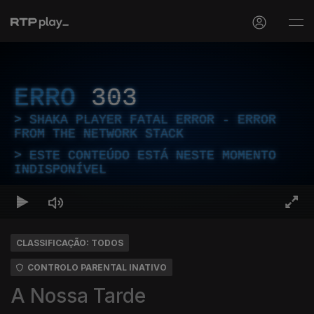
ERRO
303
SHAKA PLAYER FATAL ERROR - ERROR
FROM THE NETWORK STACK
ESTE CONTEÚDO ESTÁ NESTE MOMENTO
INDISPONÍVEL
CLASSIFICAÇÃO: TODOS
CONTROLO PARENTAL INATIVO
A Nossa Tarde