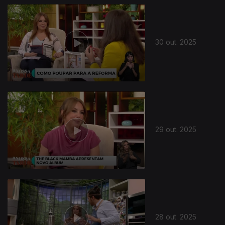
30 out. 2025
29 out. 2025
28 out. 2025