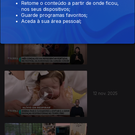
Retome o conteúdo a partir de onde ficou,
nos seus dispositivos;
Guarde programas favoritos;
Aceda à sua área pessoal;
13 nov. 2025
12 nov. 2025