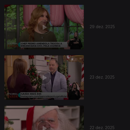
29 dez. 2025
23 dez. 2025
22 dez. 2025