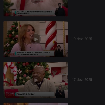
19 dez. 2025
17 dez. 2025