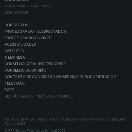
PERGUNTAS FREQUENTES
CONTACTOS
CONTACTOS
PROVEDORA DO TELESPECTADOR
PROVEDORA DO OUVINTE
ACESSIBILIDADES
SATÉLITES
A EMPRESA
CONSELHO GERAL INDEPENDENTE
CONSELHO DE OPINIÃO
CONTRATO DE CONCESSÃO DO SERVIÇO PÚBLICO DE RÁDIO E
TELEVISÃO
RGPD
GESTÃO DAS DEFINIÇÕES DE COOKIES
POLÍTICA DE PRIVACIDADE
POLÍTICA DE COOKIES
TERMOS E CONDIÇÕES
|
|
|
PUBLICIDADE
© RTP, Rádio e Televisão de Portugal 2026