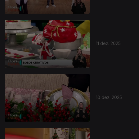
11 dez. 2025
894860
10 dez. 2025