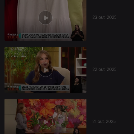
23 out. 2025
22 out. 2025
21 out. 2025