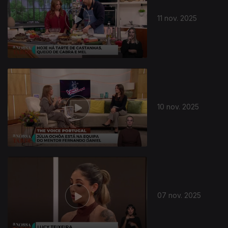
11 nov. 2025
10 nov. 2025
07 nov. 2025