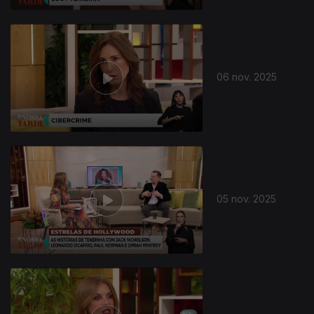
06 nov. 2025
05 nov. 2025
886693