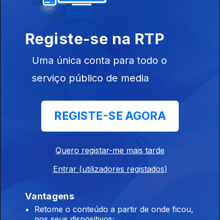
Registe-se na RTP
Ep. 8
20 jun. 2025
Uma única conta para todo o
serviço público de media
852427
REGISTE-SE AGORA
Ep. 7
06 jun. 2025
Quero registar-me mais tarde
Entrar (utilizadores registados)
Vantagens
Retome o conteúdo a partir de onde ficou,
Ep. 6
23 mai. 2025
nos seus dispositivos;