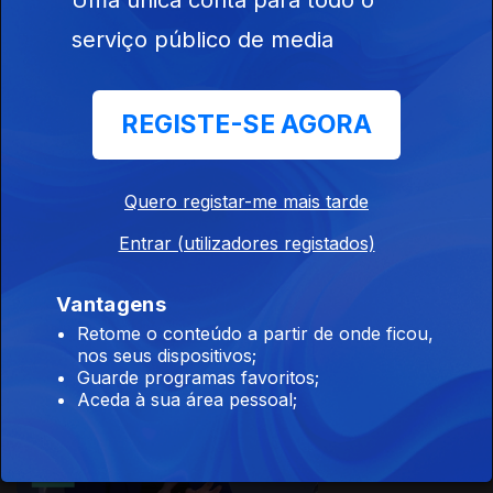
Uma única conta para todo o
Ep. 7
18 fev. 2025
serviço público de media
REGISTE-SE AGORA
827593
Quero registar-me mais tarde
Ep. 6
11 fev. 2025
Entrar (utilizadores registados)
Vantagens
Retome o conteúdo a partir de onde ficou,
nos seus dispositivos;
Guarde programas favoritos;
Aceda à sua área pessoal;
Ep. 5
04 fev. 2025