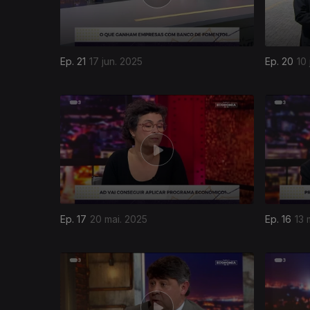
Ep. 21
17 jun. 2025
Ep. 20
10
Ep. 17
20 mai. 2025
Ep. 16
13 