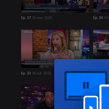
Ep. 37
10 nov. 2025
Ep. 36
03
876001
Ep. 33
14 out. 2025
Ep. 32
07