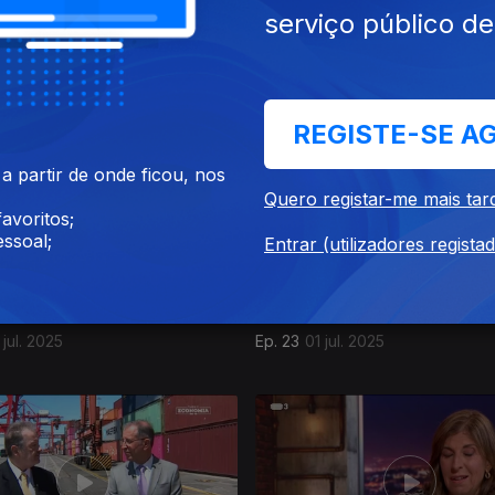
serviço público d
 set. 2025
Ep. 27
29 jul. 2025
REGISTE-SE A
 partir de onde ficou, nos
Quero registar-me mais tar
avoritos;
ssoal;
Entrar (utilizadores regista
jul. 2025
Ep. 23
01 jul. 2025