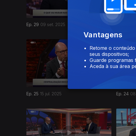
Ep. 29
09 set. 2025
Ep. 28
02
Vantagens
Retome o conteúdo a
seus dispositivos;
Guarde programas f
Aceda à sua área pe
Ep. 25
15 jul. 2025
Ep. 24
08 
853374