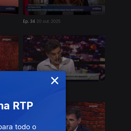
Ep. 34
20 out. 2025
×
Ep. 30
16 set. 2025
 na RTP
para todo o