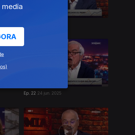
e media
Ep. 26
22 jul. 2025
GORA
de
dos)
Ep. 22
24 jun. 2025