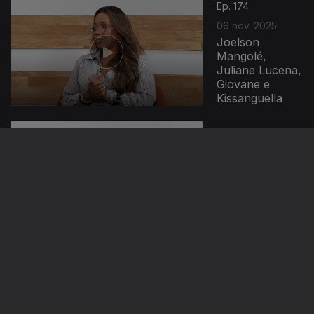
Ep. 174
06 nov. 2025
Joelson
Mangolé,
Juliane Lucena,
Giovane e
Kissanguella
Ep. 173
05 nov. 2025
Kieuny, Paloma
del Pillar e
Mélissa Baptista
Ep. 172
04 nov. 2025
José Gouveia,
Simone
Moreno,