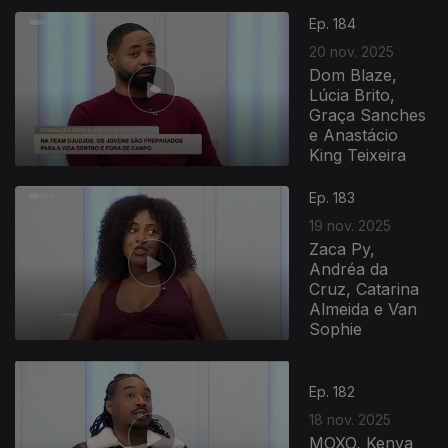
Ep. 184
20 nov. 2025
Dom Blaze,
Lúcia Brito,
Graça Sanches
e Anastácio
King Teixeira
890291
Ep. 183
19 nov. 2025
Zaca Py,
Andréa da
Cruz, Catarina
Almeida e Van
Sophie
Ep. 182
18 nov. 2025
MOXO, Kenya