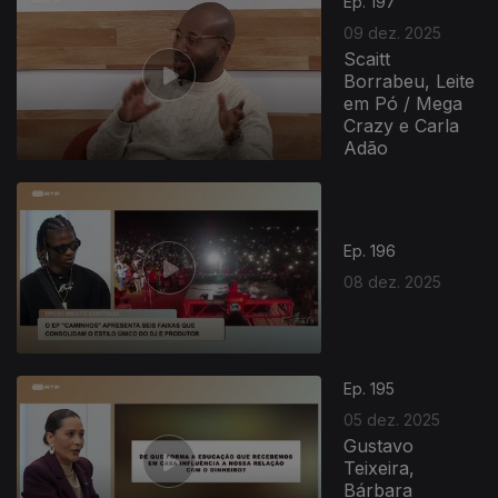
Ep. 197
09 dez. 2025
Scaitt
Borrabeu, Leite
em Pó / Mega
Crazy e Carla
Adão
Ep. 196
08 dez. 2025
893995
Ep. 195
05 dez. 2025
Gustavo
Teixeira,
Bárbara