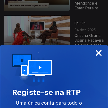
Mendonça e
Ester Pereira
Ep. 194
04 dez. 2025
Cristina Grant,
Josina Pacavira
e Paulo Airosa
×
Ep. 193
03 dez. 2025
Malammore,
Horiana Sofia e
Maria Silva
Registe-se na RTP
Uma única conta para todo o
Ep. 192