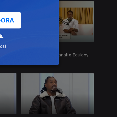
GORA
de
dos)
Ep. 186
24 nov. 2025
e
Campira, Zahir Assanali e Edulany
Cardoso