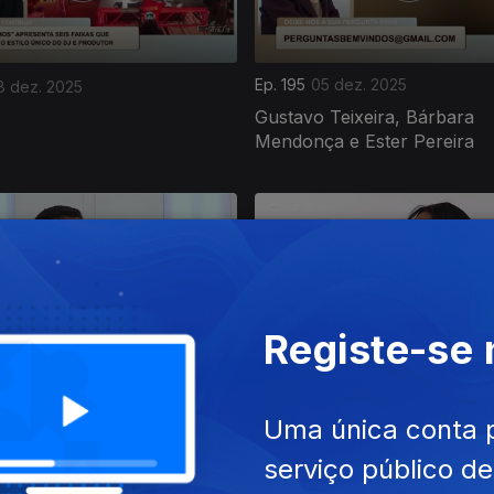
Ep. 195
05 dez. 2025
8 dez. 2025
Gustavo Teixeira, Bárbara
Mendonça e Ester Pereira
Registe-se
2 dez. 2025
Ep. 191
01 dez. 2025
a Gomes, Rachide Incote e
Duda Quaresma, Amilson N
Uma única conta 
iveira
e Marta Portela
serviço público d