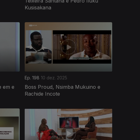
Teixeira Santana e Pedro Iluku
Kusisakana
Ep. 198
10 dez. 2025
e em e
Boss Proud, Nsimba Mukuino e
Rachide Incote