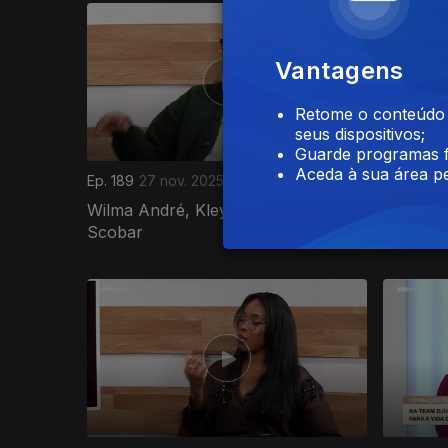
Vantagens
Retome o conteúdo a
seus dispositivos;
Guarde programas f
Aceda à sua área pe
Ep. 189
27 nov. 2025
Ep. 188
2
Wilma André, Kley Mathias e Mc
Cutana C
Scobar
Edmilso
890291