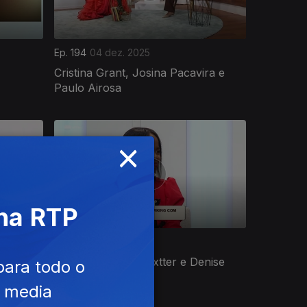
Ep. 194
04 dez. 2025
Cristina Grant, Josina Pacavira e
Paulo Airosa
×
 na RTP
Ep. 190
28 nov. 2025
oronha
Sámia Chicoco, Dextter e Denise
para todo o
Fortes
e media