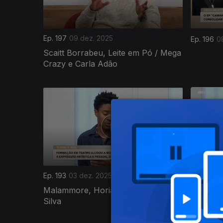
Ep. 197
09 dez. 2025
Ep. 196
0
Scaitt Borrabeu, Leite em Pó / Mega
Crazy e Carla Adão
Ep. 193
03 dez. 2025
Ep. 192
0
Malammore, Horiana Sofia e Maria
Juvenáli
Silva
Netlie Ol