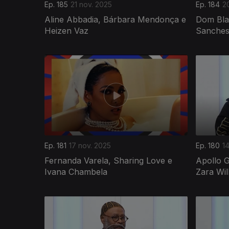
Ep. 185
21 nov. 2025
Ep. 184
2
Aline Abbadia, Bárbara Mendonça e
Dom Blaz
Heizen Vaz
Sanches 
Ep. 181
17 nov. 2025
Ep. 180
1
Fernanda Varela, Sharing Love e
Apollo 
Ivana Chambela
Zara Wil