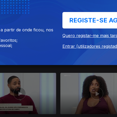
REGISTE-SE A
 partir de onde ficou, nos
Quero registar-me mais tar
avoritos;
ssoal;
Entrar (utilizadores regista
6 nov. 2025
Ep. 187
25 nov. 2025
arvalho, Vilma Veiga e
Torre Gémia, Leila Andrade 
n Gomes
Rachide Incote