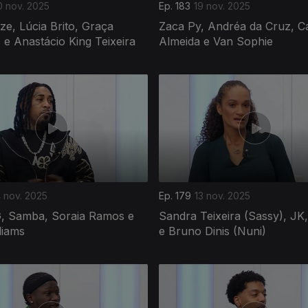
0 nov. 2025
Ep. 183
19 nov. 2025
e, Lúcia Brito, Graça
Zaca Py, Andréa da Cruz, Ca
e Anastácio King Teixeira
Almeida e Van Sophie
4 nov. 2025
Ep. 179
13 nov. 2025
G, Samba, Soraia Ramos e
Sandra Teixeira (Sassy), JK
liams
e Bruno Dinis (Nuni)