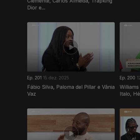
Clemente, Carlos Almeida, Trapking
Dior e...
Ep. 201
15 dez. 2025
Ep. 200
1
Fábio Silva, Paloma del Pillar e Vânia
Williams
Vaz
Italo, H
893995