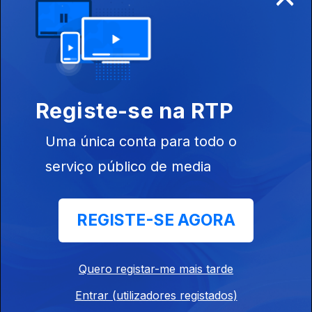
Registe-se na RTP
Ep. 6
08 mar. 2025
Uma única conta para todo o
serviço público de media
REGISTE-SE AGORA
Ep. 5
01 mar. 2025
Quero registar-me mais tarde
Entrar (utilizadores registados)