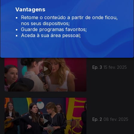
Vantagens
Ep. 4
22 fev. 2025
Retome o conteúdo a partir de onde ficou,
nos seus dispositivos;
Guarde programas favoritos;
Aceda à sua área pessoal;
Ep. 3
15 fev. 2025
826915
Ep. 2
08 fev. 2025