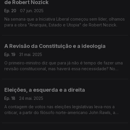
de Robert Nozick
Ep. 20
07 jun. 2025
Na semana que a Iniciativa Liberal começou sem líder, olhamos
para a obra "Anarquia, Estado e Utopia" de Robert Nozick.
A Revisão da Constituição e a ideologia
Ep. 19
31 mai. 2025
O primeiro-ministro diz que para já não é tempo de fazer uma
revisão constitucional, mas haverá essa necessidade? No
episódio desta semana olhamos para a lei fundamental e
destacamos a ideologia e o poder das palavras.
Eleições, a esquerda e a direita
Ep. 18
24 mai. 2025
A contagem de votos nas eleições legislativas leva-nos a
criticar, a partir do filósofo norte-americano John Rawls, a
simplicidade da distinção entre a esquerda e a direita.