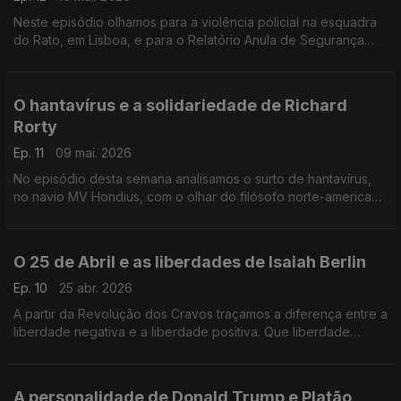
Neste episódio olhamos para a violência policial na esquadra
do Rato, em Lisboa, e para o Relatório Anula de Segurança
Interna (RASI)com o olhar de Stanley Milgram e John Rawls.
O hantavírus e a solidariedade de Richard
Rorty
Ep. 11
09 mai. 2026
No episódio desta semana analisamos o surto de hantavírus,
no navio MV Hondius, com o olhar do filósofo norte-americano
Richard Rorty. Como é que se cruzam o medo e a
solidariedade?
O 25 de Abril e as liberdades de Isaiah Berlin
Ep. 10
25 abr. 2026
A partir da Revolução dos Cravos traçamos a diferença entre a
liberdade negativa e a liberdade positiva. Que liberdade
trouxe o 25 de Abril?
A personalidade de Donald Trump e Platão