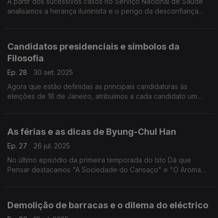
A partir dos sucessivos casos no Serviço Nacional de Saúde
analisamos a herança iluminista e o perigo da desconfiança
nas instituições.
Candidatos presidenciais e símbolos da
Filosofia
Ep. 28
30 set. 2025
Agora que estão definidas as principais candidaturas às
eleições de 18 de Janeiro, atribuímos a cada candidato um
símbolo da história da Filosofia, desde a bola de basquete de
Nozick ao pato-coelho de Wittgenstein.
As férias e as dicas de Byung-Chul Han
Ep. 27
26 jul. 2025
No último episódio da primeira temporada do Isto Dá que
Pensar destacamos "A Sociedade do Cansaço" e "O Aroma
do Tempo" do filósofo sul-coreano Byung-Chul Han.
Demolição de barracas e o dilema do eléctrico