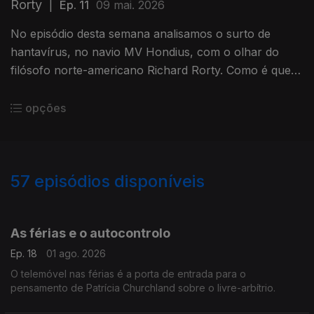
Rorty
|
Ep. 11
09 mai. 2026
No episódio desta semana analisamos o surto de
hantavírus, no navio MV Hondius, com o olhar do
filósofo norte-americano Richard Rorty. Como é que
se cruzam o medo e a solidariedade?
opções
57
episódios disponíveis
919690
897324
858081
839817
825232
As férias e o autocontrolo
Ep. 18
01 ago. 2026
O telemóvel nas férias é a porta de entrada para o
pensamento de Patrícia Churchland sobre o livre-arbítrio.