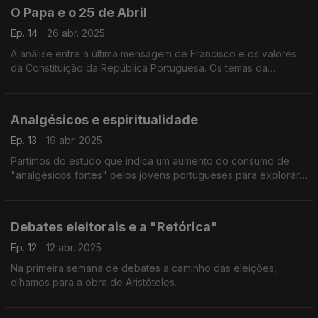
O Papa e o 25 de Abril
Ep. 14
26 abr. 2025
A análise entre a última mensagem de Francisco e os valores
da Constituição da República Portuguesa. Os temas da
liberdade, da paz e da vida e uma homenagem a João Arruda,
vítima mortal da Revolução de Abril.
Analgésicos e espiritualidade
Ep. 13
19 abr. 2025
Partimos do estudo que indica um aumento do consumo de
"analgésicos fortes" pelos jovens portugueses para explorar
"A Geração Ansiosa" de Jonathan Haidt. Conhecemos as
práticas espirituais que promovem o bem-estar.
Debates eleitorais e a "Retórica"
Ep. 12
12 abr. 2025
Na primeira semana de debates a caminho das eleições,
olhamos para a obra de Aristóteles.