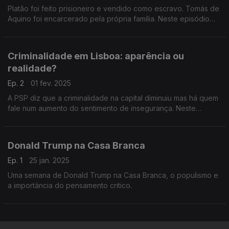
Platão foi feito prisioneiro e vendido como escravo. Tomás de
Aquino foi encarcerado pela própria família. Neste episódio
apresentamos o top 5 de ilustres filósofos detidos.
Criminalidade em Lisboa: aparência ou
realidade?
Ep. 2
01 fev. 2025
A PSP diz que a criminalidade na capital diminuiu mas há quem
fale num aumento do sentimento de insegurança. Neste
episódio falamos sobre a dualidade entre aquilo que é o
mundo real e a aparência.
Donald Trump na Casa Branca
Ep. 1
25 jan. 2025
Uma semana de Donald Trump na Casa Branca, o populismo e
a importância do pensamento critico.