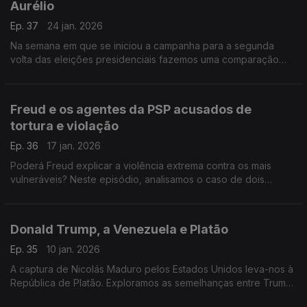
Aurélio
Ep. 37
24 jan. 2026
Na semana em que se iniciou a campanha para a segunda
volta das eleições presidenciais fazemos uma comparação
entre os perfis dos dois candidatos, a partir de uma das mais
célebres obras do estoicismo.
Freud e os agentes da PSP acusados de
tortura e violação
Ep. 36
17 jan. 2026
Poderá Freud explicar a violência extrema contra os mais
vulneráveis? Neste episódio, analisamos o caso de dois
agentes da PSP acusados de tortura e violação numa
esquadra de Lisboa.
Donald Trump, a Venezuela e Platão
Ep. 35
10 jan. 2026
A captura de Nicolás Maduro pelos Estados Unidos leva-nos à
República de Platão. Exploramos as semelhanças entre Trump
e Trasímaco, figura histórica e personagem literária do filósofo