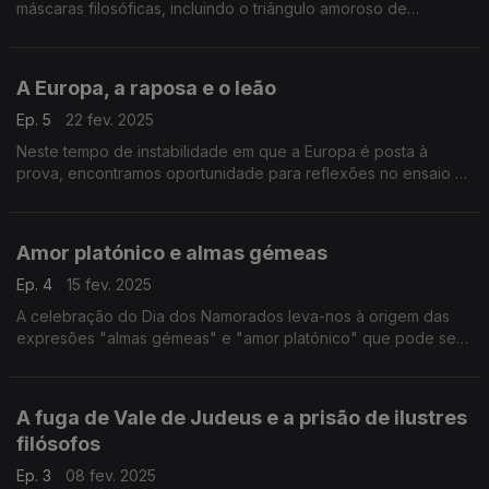
máscaras filosóficas, incluindo o triângulo amoroso de
Nietzsche e um encontro polémico entre um imperador e um
filósofo que vivia num barril
A Europa, a raposa e o leão
Ep. 5
22 fev. 2025
Neste tempo de instabilidade em que a Europa é posta à
prova, encontramos oportunidade para reflexões no ensaio "A
ideia de Europa", de George Steiner, e no "Príncipe", de
Maquiavel.
Amor platónico e almas gémeas
Ep. 4
15 fev. 2025
A celebração do Dia dos Namorados leva-nos à origem das
expresões "almas gémeas" e "amor platónico" que pode ser
encontrada no celebre diálogo "O Banquete", de Platão
A fuga de Vale de Judeus e a prisão de ilustres
filósofos
Ep. 3
08 fev. 2025