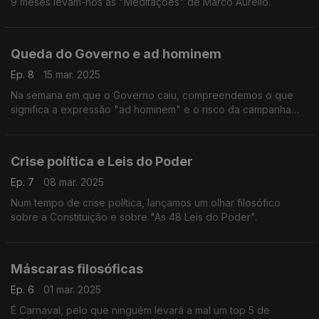
9 meses levam-nos às "Meditações" de Marco Aurélio.
Queda do Governo e ad hominem
Ep. 8
15 mar. 2025
Na semana em que o Governo caiu, compreendemos o que
significa a expressão "ad hominem" e o risco da campanha
eleitoral se basear, em demasia, neste tipo de argumentação.
Crise política e Leis do Poder
Ep. 7
08 mar. 2025
Num tempo de crise política, lançamos um olhar filosófico
sobre a Constituição e sobre "As 48 Leis do Poder".
Máscaras filosóficas
Ep. 6
01 mar. 2025
É Carnaval, pelo que ninguém levará a mal um top 5 de