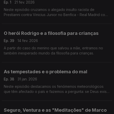
Ep. 1
21 fev. 2026
Neste episódio cruzamos o alegado insulto racista de
Prestianni contra Vinicius Junior no Benfica - Real Madrid com
a linguagem de Ludwig Wittgenstein.
O herói Rodrigo e a filosofia para crianças
Ep. 39
14 fev. 2026
A partir do caso do menino que salvou a mãe, entramos no
também inesperado mundo da filosofia para crianças.
As tempestades e o problema do mal
Ep. 38
31 jan. 2026
Neste episódio destacamos os fenómenos meteorológicos
que têm afectado o país e fazemos a pergunta: se Deus existe
e é bom, porque é que existe o mal?
Seguro, Ventura e as "Meditações" de Marco