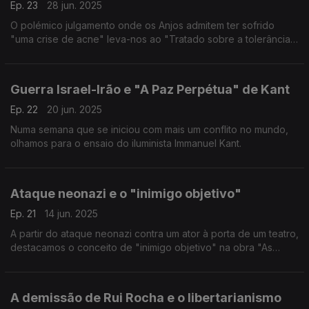
Ep. 23
28 jun. 2025
O polémico julgamento onde os Anjos admitem ter sofrido
"uma crise de acne" leva-nos ao "Tratado sobre a tolerância"
de Voltaire.
Guerra Israel-Irão e "A Paz Perpétua" de Kant
Ep. 22
20 jun. 2025
Numa semana que se iniciou com mais um conflito no mundo,
olhamos para o ensaio do iluminista Immanuel Kant.
Ataque neonazi e o "inimigo objetivo"
Ep. 21
14 jun. 2025
A partir do ataque neonazi contra um ator à porta de um teatro,
destacamos o conceito de "inimigo objetivo" na obra "As
Origens do Totalitarismo, de Hannah Arendt
A demissão de Rui Rocha e o libertarianismo