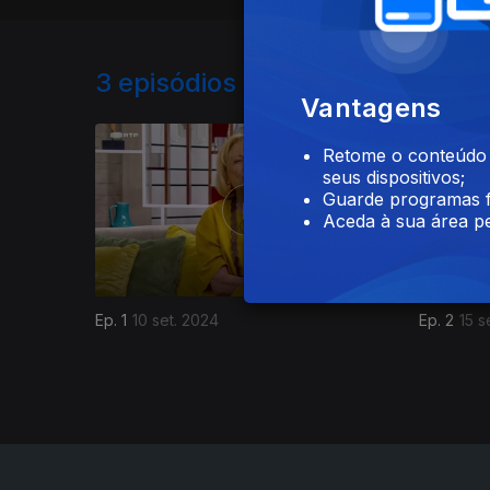
3
episódios disponíveis
Vantagens
826827
Retome o conteúdo a
seus dispositivos;
Guarde programas f
Aceda à sua área pe
Ep. 1
10 set. 2024
Ep. 2
15 s