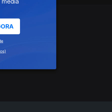
e media
GORA
de
dos)