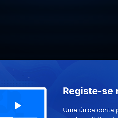
CLASS
Registe-se
SITE
ACESSIBILIDADES
PARTILHA
Uma única conta 