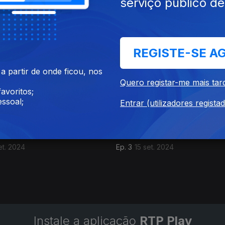
serviço público d
REGISTE-SE A
 partir de onde ficou, nos
Quero registar-me mais tar
avoritos;
ssoal;
Entrar (utilizadores regista
et. 2024
Ep. 3
15 set. 2024
Instale a aplicação
RTP Play