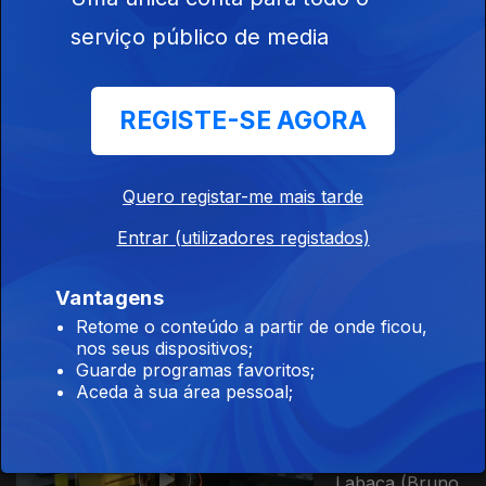
serviço público de media
Ep. 4
25 fev. 2025
Dulce e José
REGISTE-SE AGORA
Matos |
Luisinho
Quero registar-me mais tarde
Entrar (utilizadores registados)
Ep. 3
18 fev. 2025
Fernando
Vantagens
Nunes |
Retome o conteúdo a partir de onde ficou,
Michelle Pereira
nos seus dispositivos;
Guarde programas favoritos;
Aceda à sua área pessoal;
827700
Ep. 2
11 fev. 2025
Gertrudes
Labaça (Bruno