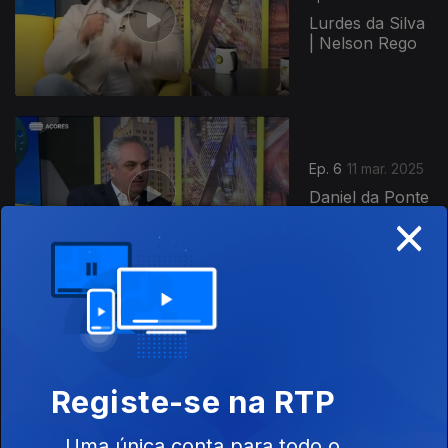
Lurdes da Silva
| Nelson Rego
Ep. 6
11 mar. 2025
Daniel da Ponte
×
| Zé Amaro
Ep. 5
04 mar. 2025
Maria Lawton |
Nelly, Chris e
Joe Saraiva |
Registe-se na RTP
Nélia
Uma única conta para todo o