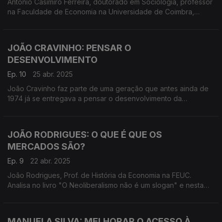
António Casimiro Ferreira, doutorado em Sociologia, professor
na Faculdade de Economia na Universidade de Coimbra,
dedica atenção especial aos direitos jurídicos no trabalho.
Hoje falamos de "Imaginários Políticos".
JOÃO CRAVINHO: PENSAR O
DESENVOLVIMENTO
Ep. 10
25 abr. 2025
João Cravinho faz parte de uma geração que antes ainda de
1974 já se entregava a pensar o desenvolvimento da
sociedade no Portugal do 25 de Abril. Evocado aqui por quem
muito trabalhou com ele
JOÃO RODRIGUES: O QUE É QUE OS
MERCADOS SÃO?
Ep. 9
22 abr. 2025
João Rodrigues, Prof. de História da Economia na FEUC.
Analisa no livro "O Neoliberalismo não é um slogan" e nesta
conversa, a história e alternativas de uma das mais poderosas
formas de economia política.
MANUELA SILVA: MELHORAR O ACESSO À