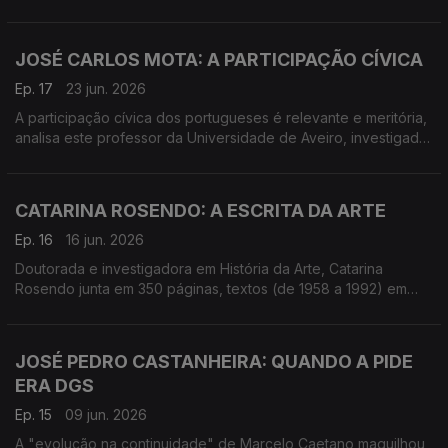
literatura e no jornalismo, deu origem ao livro coordenado por
Ana Teresa Peixinho e Ana Paula Arnaut.
JOSÉ CARLOS MOTA: A PARTICIPAÇÃO CÍVICA
Ep. 17
23 jun. 2026
A participação cívica dos portugueses é relevante e meritória,
analisa este professor da Universidade de Aveiro, investigador
em planeamento e projetos em ambiente urbano e em políticas
públicas.
CATARINA ROSENDO: A ESCRITA DA ARTE
Ep. 16
16 jun. 2026
Doutorada e investigadora em História da Arte, Catarina
Rosendo junta em 350 páginas, textos (de 1958 a 1992) em
que 11 artistas plásticos portugueses problematizam questões
que ocuparam o ambiente artístico.
JOSÉ PEDRO CASTANHEIRA: QUANDO A PIDE
ERA DGS
Ep. 15
09 jun. 2026
A "evolução na continuidade" de Marcelo Caetano maquilhou