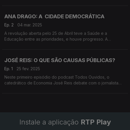
Neste episódio, fala o sociólogo que acaba de lançar um
ensaio cujo título é: Poder.
ANA DRAGO: A CIDADE DEMOCRÁTICA
Ep. 2
04 mar. 2025
A revolução aberta pelo 25 de Abril teve a Saúde e a
Educação entre as prioridades, e houve progresso. A
investigação da socióloga Ana Drago, doutorada em Estudos
Urbanos, mostra-nos como a Habitação ficou parente pobre.
JOSÉ REIS: O QUE SÃO CAUSAS PÚBLICAS?
Ep. 1
25 fev. 2025
Neste primeiro episódio do podcast Todos Ouvidos, o
catedrático de Economia José Reis debate com o jornalista
Francisco Sena Santos o que é Causa Pública. Assenta num
processo de criação de valor e de valores.
Instale a aplicação
RTP Play