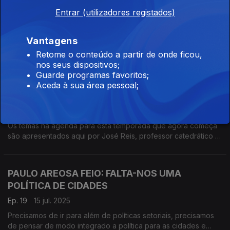
FREDERICO FRANCISCO: OS COMBOIOS E A
Entrar (utilizadores registados)
MOBILIDADE FERROVIÁRIA
Ep. 21
21 out. 2025
Vantagens
"Os comboios e a mobilidade ferroviária são muito mais do
Retome o conteúdo a partir de onde ficou,
que um assunto técnico. Trata-se de discutir como queremos
nos seus dispositivos;
Portugal nas suas ligações internas e com o exterior", conta-
Guarde programas favoritos;
nos o especialista Frederico Francisco.
Aceda à sua área pessoal;
VAMOS A NOVA TEMPORADA!
Ep. 20
14 out. 2025
Os temas na agenda para esta temporada que agora começa
são apresentados aqui por José Reis, professor catedrático e
o autor da ideia deste podcast. Nesta conversa, também o
balanço dos 19 episódios anteriores.
PAULO AREOSA FEIO: FALTA-NOS UMA
POLÍTICA DE CIDADES
Ep. 19
15 jul. 2025
Precisamos de ir para além de políticas setoriais, precisamos
de pensar de modo integrado a política para as cidades e