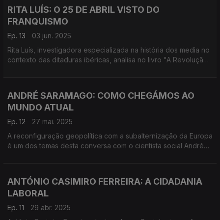
RITA LUÍS: O 25 DE ABRIL VISTO DO
FRANQUISMO
Ep. 13
03 jun. 2025
Rita Luís, investigadora especializada na história dos media no
contexto das ditaduras ibéricas, analisa no livro "A Revolução
a que se pode ir de carro" o modo como a Espanha franquista
tratou o 25 de Abril em Portugal.
ANDRÉ SARAMAGO: COMO CHEGÁMOS AO
MUNDO ATUAL
Ep. 12
27 mai. 2025
A reconfiguração geopolítica com a subalternização da Europa
é um dos temas desta conversa com o cientista social André
Saramago, com foco na reconstrução das grandes narrativas
na teoria crítica internacional.
ANTÓNIO CASIMIRO FERREIRA: A CIDADANIA
LABORAL
Ep. 11
29 abr. 2025