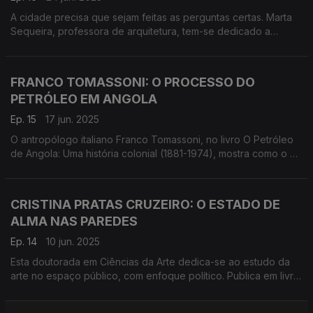
A cidade precisa que sejam feitas as perguntas certas. Marta
Sequeira, professora de arquitetura, tem-se dedicado a
pensar Lisboa e, em modo amplo, as cidades. Diz-nos que
está a faltar convocar a gente da arquitetura.
FRANCO TOMASSONI: O PROCESSO DO
PETRÓLEO EM ANGOLA
Ep. 15
17 jun. 2025
O antropólogo italiano Franco Tomassoni, no livro O Petróleo
de Angola: Uma história colonial (1881-1974), mostra como o o
governo colonial perdeu para a Gulf Oil o controlo da
exploração.
CRISTINA PRATAS CRUZEIRO: O ESTADO DE
ALMA NAS PAREDES
Ep. 14
10 jun. 2025
Esta doutorada em Ciências da Arte dedica-se ao estudo da
arte no espaço público, com enfoque político. Publica em livro
e traz-nos nesta conversa a arte poética nas paredes de 1974.