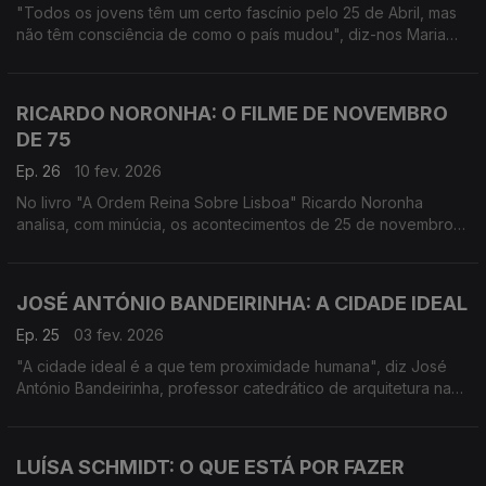
"Todos os jovens têm um certo fascínio pelo 25 de Abril, mas
não têm consciência de como o país mudou", diz-nos Maria
Inácia Rezola, que no livro "Revolução" analisa as
transformações em Portugal após o 25 de Abril.
RICARDO NORONHA: O FILME DE NOVEMBRO
DE 75
Ep. 26
10 fev. 2026
No livro "A Ordem Reina Sobre Lisboa" Ricardo Noronha
analisa, com minúcia, os acontecimentos de 25 de novembro
de 1975, com a distância de historiador, a linha de demarcação
política entre um “nós” e um “eles”.
JOSÉ ANTÓNIO BANDEIRINHA: A CIDADE IDEAL
Ep. 25
03 fev. 2026
"A cidade ideal é a que tem proximidade humana", diz José
António Bandeirinha, professor catedrático de arquitetura na
Universidade de Coimbra, autor de A Beleza de um Corpo Nu,
"um maravilhoso manifesto pelas cidades".
LUÍSA SCHMIDT: O QUE ESTÁ POR FAZER