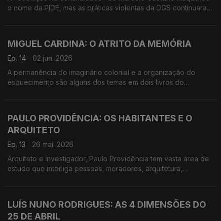
o nome da PIDE, mas as práticas violentas da DGS continuaram
a ser as mesmas, como conta José Pedro Castanheira no
segundo volume das Histórias da Pide.
MIGUEL CARDINA: O ATRITO DA MEMÓRIA
Ep. 14
02 jun. 2026
A permanência do imaginário colonial e a organização do
esquecimento são alguns dos temas em dois livros do
historiador e investigador Miguel Cardina
PAULO PROVIDÊNCIA: OS HABITANTES E O
ARQUITETO
Ep. 13
26 mai. 2026
Arquiteto e investigador, Paulo Providência tem vasta área de
estudo que interliga pessoas, moradores, arquitetura,
antropologia e paisagem.
LUÍS NUNO RODRIGUES: AS 4 DIMENSÕES DO
25 DE ABRIL