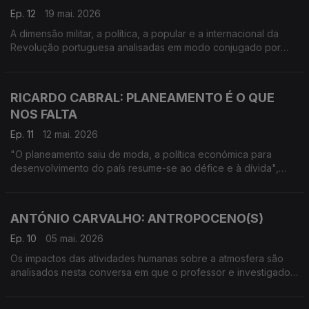
Ep. 12
19 mai. 2026
A dimensão militar, a política, a popular e a internacional da
Revolução portuguesa analisadas em modo conjugado por
este professor catedrático de História.
RICARDO CABRAL: PLANEAMENTO É O QUE
NOS FALTA
Ep. 11
12 mai. 2026
"O planeamento saiu de moda, a política económica para
desenvolvimento do país resume-se ao défice e à dívida",
lastima Ricardo Cabral, economista, professor no ISEG,
doutorado na Carolina do Sul.
ANTÓNIO CARVALHO: ANTROPOCENO(S)
Ep. 10
05 mai. 2026
Os impactos das atividades humanas sobre a atmosfera são
analisados nesta conversa em que o professor e investigador
da FEUC aborda temas como a ecoansiedade e novas formas
de poder.