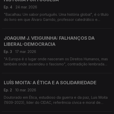
Ep. 4
24 mar. 2026
"Bacalhau: Um sabor português. Uma história global", é o título
do livro em que Álvaro Garrido, professor catedrático e
historiador conta a relação do bacalhau com a história social,
económica e política portuguesa.
JOAQUIM J. VEIGUINHA: FALHANÇOS DA
LIBERAL-DEMOCRACIA
Ep. 3
17 mar. 2026
"A Europa é o lugar onde nasceram os Direitos Humanos, mas
também onde ascendeu o fascismo", contradição lembrada
por Joaquim Jorge Veiguinha no livro em que analisa o
pensamento político da extrema-direita.
LUÍS MOITA: A ÉTICA E A SOLIDARIEDADE
Ep. 2
10 mar. 2026
Doutorado em Ética, estudioso da guerra e da paz, Luis Moita
(1939-2023), líder do CIDAC, referência cívica e moral de
sucessivas gerações, deixou em livros muito do seu
pensamento aqui visitado.