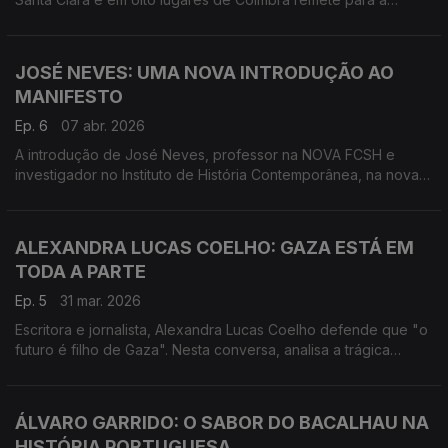
escuta de "um grito contundente contra as desigualdades no
mundo".
JOSÉ NEVES: UMA NOVA INTRODUÇÃO AO
MANIFESTO
Ep. 6
07 abr. 2026
A introdução de José Neves, professor na NOVA FCSH e
investigador no Instituto de História Contemporânea, na nova
edição do Manifesto Comunista (Penguin) é o mote para esta
conversa.
ALEXANDRA LUCAS COELHO: GAZA ESTÁ EM
TODA A PARTE
Ep. 5
31 mar. 2026
Escritora e jornalista, Alexandra Lucas Coelho defende que "o
futuro é filho de Gaza". Nesta conversa, analisa a trágica
realidade de Gaza, fala do genocídio que os palestinianos
estão a sofrer, e aponta culpados.
ÁLVARO GARRIDO: O SABOR DO BACALHAU NA
HISTÓRIA PORTUGUESA