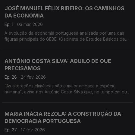
JOSÉ MANUEL FÉLIX RIBEIRO: OS CAMINHOS
DA ECONOMIA
Ep. 1
03 mar. 2026
A evolução da economia portuguesa analisada por uma das
figuras principais do GEBEI (Gabinete de Estudos Básicos de
Economia Industrial), fundado em 1972 e determinante para o
tempo a seguir ao 25 de Abril.
ANTÓNIO COSTA SILVA: AQUILO DE QUE
PRECISAMOS
Ep. 28
24 fev. 2026
"As alterações climáticas são a maior ameaça à espécie
humana", avisa-nos António Costa Silva que, no tempo em que
foi ministro da Economia e do Mar desenhou o famoso PRR.
MARIA INÁCIA REZOLA: A CONSTRUÇÃO DA
DEMOCRACIA PORTUGUESA
Ep. 27
17 fev. 2026