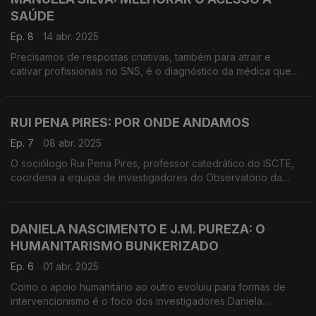
SAÚDE
Ep. 8
14 abr. 2025
Precisamos de respostas criativas, também para atrair e
cativar profissionais no SNS, é o diagnóstico da médica que
co-coordenou o grupo que estudou o modo para melhor
responder às necessidades de saúde dos cidadãos.
RUI PENA PIRES: POR ONDE ANDAMOS
Ep. 7
08 abr. 2025
O sociólogo Rui Pena Pires, professor catedrático do ISCTE,
coordena a equipa de investigadores do Observatório da
Emigração. Mostra-nos por onde andam mais de 2.1 milhões de
emigrantes portugueses.
DANIELA NASCIMENTO E J.M. PUREZA: O
HUMANITARISMO BUNKERIZADO
Ep. 6
01 abr. 2025
Como o apoio humanitário ao outro evoluiu para formas de
intervencionismo é o foco dos investigadores Daniela
Nascimento e José Manuel Pureza, no livro «O humanitarismo