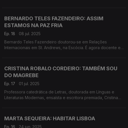
para cada cidade, é o que nos diz um impulsionador do
planeamento, o geógrafo Paulo Areosa Feio.
BERNARDO TELES FAZENDEIRO: ASSIM
ESTAMOS NA PAZ FRIA
Ep. 18
08 jul. 2025
Bernardo Teles Fazendeiro doutorou-se em Relações
Internacionais em St. Andrews, na Escócia. É agora docente e
investigador na FEUC e no CES e no livro A Guerra Quente e a
Paz Fria analisa o estado do mundo.
CRISTINA ROBALO CORDEIRO: TAMBÉM SOU
DO MAGREBE
Ep. 17
01 jul. 2025
Professora catedrática de Letras, doutorada em Línguas e
Literaturas Modernas, ensaísta e escritora premiada, Cristina
Robalo Cordeiro viveu 5 anos no Magrebe, enquanto diretora
do gabinete universitário da francofonia.
MARTA SEQUEIRA: HABITAR LISBOA
Ep. 16
24 jun. 2025