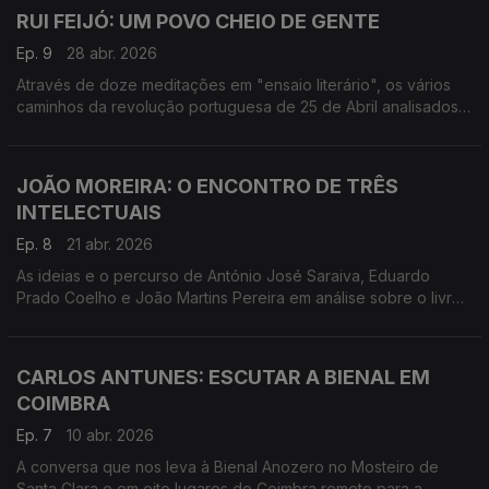
RUI FEIJÓ: UM POVO CHEIO DE GENTE
Ep. 9
28 abr. 2026
Através de doze meditações em "ensaio literário", os vários
caminhos da revolução portuguesa de 25 de Abril analisados
por Rui Feijó, doutorado em História pela Universidade de
Oxford.
JOÃO MOREIRA: O ENCONTRO DE TRÊS
INTELECTUAIS
Ep. 8
21 abr. 2026
As ideias e o percurso de António José Saraiva, Eduardo
Prado Coelho e João Martins Pereira em análise sobre o livro:
Intelectuais Portugueses e a Ideia de Esquerda (1968-1986)
CARLOS ANTUNES: ESCUTAR A BIENAL EM
COIMBRA
Ep. 7
10 abr. 2026
A conversa que nos leva à Bienal Anozero no Mosteiro de
Santa Clara e em oito lugares de Coimbra remete para a