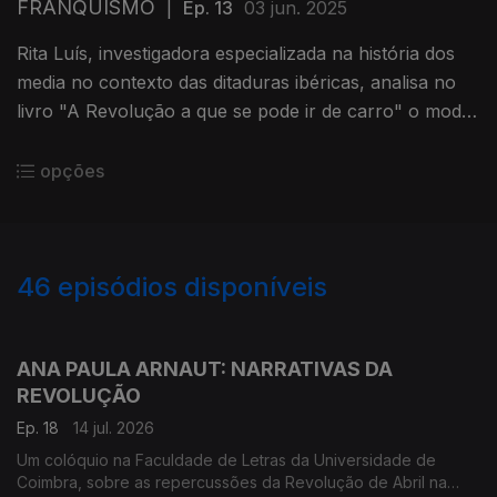
FRANQUISMO
|
Ep. 13
03 jun. 2025
Rita Luís, investigadora especializada na história dos
media no contexto das ditaduras ibéricas, analisa no
livro "A Revolução a que se pode ir de carro" o modo
como a Espanha franquista tratou o 25 de Abril em
Portugal.
opções
46
episódios disponíveis
921013
903019
846419
836847
ANA PAULA ARNAUT: NARRATIVAS DA
REVOLUÇÃO
Ep. 18
14 jul. 2026
Um colóquio na Faculdade de Letras da Universidade de
Coimbra, sobre as repercussões da Revolução de Abril na