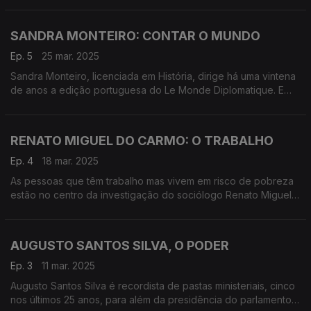
em mudança: do socorrismo aos intervencionismos».
SANDRA MONTEIRO: CONTAR O MUNDO
Ep. 5
25 mar. 2025
Sandra Monteiro, licenciada em História, dirige há uma vintena
de anos a edição portuguesa do Le Monde Diplomatique. E
explica como este jornal cultiva uma perspetiva crítica, com
olhar português, sobre o curso do mundo.
RENATO MIGUEL DO CARMO: O TRABALHO
Ep. 4
18 mar. 2025
As pessoas que têm trabalho mas vivem em risco de pobreza
estão no centro da investigação do sociólogo Renato Miguel
do Carmo. Está publicada em livros e é o tema nesta conversa.
AUGUSTO SANTOS SILVA, O PODER
Ep. 3
11 mar. 2025
Augusto Santos Silva é recordista de pastas ministeriais, cinco
nos últimos 25 anos, para além da presidência do parlamento.