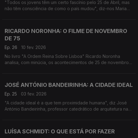
"Todos os jovens têm um certo fascínio pelo 25 de Abril, mas
não têm consciência de como o país mudou", diz-nos Maria
Inácia Rezola, que no livro "Revolução" analisa as
transformações em Portugal após o 25 de Abril.
RICARDO NORONHA: O FILME DE NOVEMBRO
DE 75
Ep. 26
10 fev. 2026
No livro "A Ordem Reina Sobre Lisboa" Ricardo Noronha
analisa, com minúcia, os acontecimentos de 25 de novembro
de 1975, com a distância de historiador, a linha de demarcação
política entre um “nós” e um “eles”.
JOSÉ ANTÓNIO BANDEIRINHA: A CIDADE IDEAL
Ep. 25
03 fev. 2026
"A cidade ideal é a que tem proximidade humana", diz José
António Bandeirinha, professor catedrático de arquitetura na
Universidade de Coimbra, autor de A Beleza de um Corpo Nu,
"um maravilhoso manifesto pelas cidades".
LUÍSA SCHMIDT: O QUE ESTÁ POR FAZER