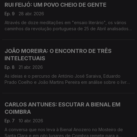
RUI FEIJÓ: UM POVO CHEIO DE GENTE
Ep. 9
28 abr. 2026
Através de doze meditações em "ensaio literário", os vários
caminhos da revolução portuguesa de 25 de Abril analisados
por Rui Feijó, doutorado em História pela Universidade de
Oxford.
JOÃO MOREIRA: O ENCONTRO DE TRÊS
INTELECTUAIS
Ep. 8
21 abr. 2026
As ideias e o percurso de António José Saraiva, Eduardo
Prado Coelho e João Martins Pereira em análise sobre o livro:
Intelectuais Portugueses e a Ideia de Esquerda (1968-1986)
CARLOS ANTUNES: ESCUTAR A BIENAL EM
COIMBRA
Ep. 7
10 abr. 2026
A conversa que nos leva à Bienal Anozero no Mosteiro de
Santa Clara e em oito lugares de Coimbra remete para a