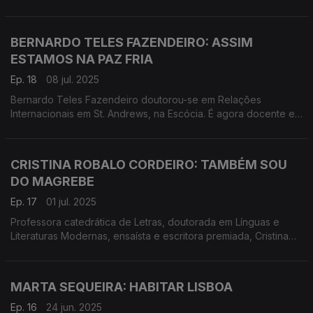
para cada cidade, é o que nos diz um impulsionador do
planeamento, o geógrafo Paulo Areosa Feio.
BERNARDO TELES FAZENDEIRO: ASSIM
ESTAMOS NA PAZ FRIA
Ep. 18
08 jul. 2025
Bernardo Teles Fazendeiro doutorou-se em Relações
Internacionais em St. Andrews, na Escócia. É agora docente e
investigador na FEUC e no CES e no livro A Guerra Quente e a
Paz Fria analisa o estado do mundo.
CRISTINA ROBALO CORDEIRO: TAMBÉM SOU
DO MAGREBE
Ep. 17
01 jul. 2025
Professora catedrática de Letras, doutorada em Línguas e
Literaturas Modernas, ensaísta e escritora premiada, Cristina
Robalo Cordeiro viveu 5 anos no Magrebe, enquanto diretora
do gabinete universitário da francofonia.
MARTA SEQUEIRA: HABITAR LISBOA
Ep. 16
24 jun. 2025