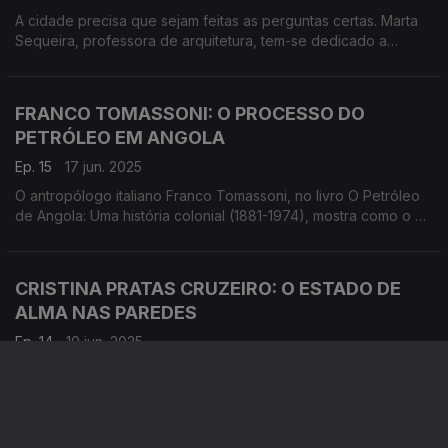
A cidade precisa que sejam feitas as perguntas certas. Marta
Sequeira, professora de arquitetura, tem-se dedicado a
pensar Lisboa e, em modo amplo, as cidades. Diz-nos que
está a faltar convocar a gente da arquitetura.
FRANCO TOMASSONI: O PROCESSO DO
PETRÓLEO EM ANGOLA
Ep. 15
17 jun. 2025
O antropólogo italiano Franco Tomassoni, no livro O Petróleo
de Angola: Uma história colonial (1881-1974), mostra como o o
governo colonial perdeu para a Gulf Oil o controlo da
exploração.
CRISTINA PRATAS CRUZEIRO: O ESTADO DE
ALMA NAS PAREDES
Ep. 14
10 jun. 2025
Esta doutorada em Ciências da Arte dedica-se ao estudo da
arte no espaço público, com enfoque político. Publica em livro
e traz-nos nesta conversa a arte poética nas paredes de 1974.