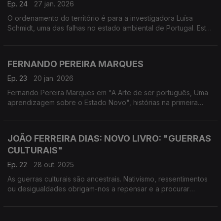
Ep. 24
27 jan. 2026
O ordenamento do território é para a investigadora Luísa
Schmidt, uma das falhas no estado ambiental de Portugal. Esta
conversa passa por dois livros que analisam as políticas
ambientais dos últimos 50 anos.
FERNANDO PEREIRA MARQUES
Ep. 23
20 jan. 2026
Fernando Pereira Marques em "A Arte de ser português, Uma
aprendizagem sobre o Estado Novo", histórias na primeira
pessoa da vida de um jovem de Santarém que nos anos 60,
entre prisões pela PIDE, deu o "salto" até Paris.
JOÃO FERREIRA DIAS: NOVO LIVRO: "GUERRAS
CULTURAIS"
Ep. 22
28 out. 2025
As guerras culturais são ancestrais. Nativismo, ressentimentos
ou desigualdades obrigam-nos a repensar e a procurar
reconciliar o que parece tão afastado - um "equilíbrio
delicado" será possível?