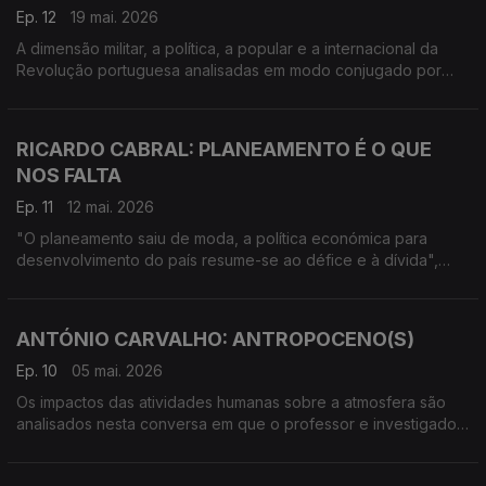
Ep. 12
19 mai. 2026
A dimensão militar, a política, a popular e a internacional da
Revolução portuguesa analisadas em modo conjugado por
este professor catedrático de História.
RICARDO CABRAL: PLANEAMENTO É O QUE
NOS FALTA
Ep. 11
12 mai. 2026
"O planeamento saiu de moda, a política económica para
desenvolvimento do país resume-se ao défice e à dívida",
lastima Ricardo Cabral, economista, professor no ISEG,
doutorado na Carolina do Sul.
ANTÓNIO CARVALHO: ANTROPOCENO(S)
Ep. 10
05 mai. 2026
Os impactos das atividades humanas sobre a atmosfera são
analisados nesta conversa em que o professor e investigador
da FEUC aborda temas como a ecoansiedade e novas formas
de poder.