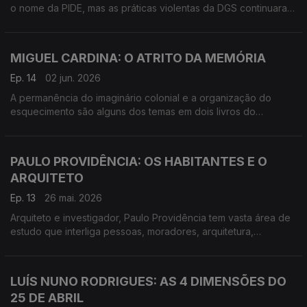
o nome da PIDE, mas as práticas violentas da DGS continuaram
a ser as mesmas, como conta José Pedro Castanheira no
segundo volume das Histórias da Pide.
MIGUEL CARDINA: O ATRITO DA MEMÓRIA
Ep. 14
02 jun. 2026
A permanência do imaginário colonial e a organização do
esquecimento são alguns dos temas em dois livros do
historiador e investigador Miguel Cardina
PAULO PROVIDÊNCIA: OS HABITANTES E O
ARQUITETO
Ep. 13
26 mai. 2026
Arquiteto e investigador, Paulo Providência tem vasta área de
estudo que interliga pessoas, moradores, arquitetura,
antropologia e paisagem.
LUÍS NUNO RODRIGUES: AS 4 DIMENSÕES DO
25 DE ABRIL