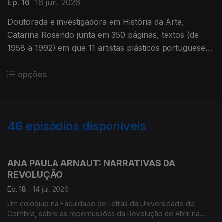
Ep. 16
16 jun. 2026
Doutorada e investigadora em História da Arte,
Catarina Rosendo junta em 350 páginas, textos (de
1958 a 1992) em que 11 artistas plásticos portugueses
problematizam questões que ocuparam o ambiente
artístico.
opções
46
episódios disponíveis
921013
903019
846419
ANA PAULA ARNAUT: NARRATIVAS DA
REVOLUÇÃO
Ep. 18
14 jul. 2026
Um colóquio na Faculdade de Letras da Universidade de
Coimbra, sobre as repercussões da Revolução de Abril na