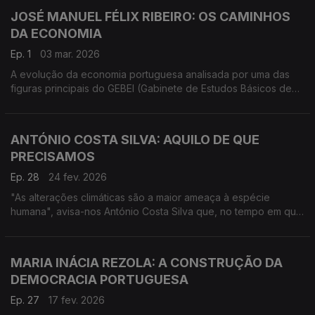
JOSÉ MANUEL FÉLIX RIBEIRO: OS CAMINHOS
DA ECONOMIA
Ep. 1
03 mar. 2026
A evolução da economia portuguesa analisada por uma das
figuras principais do GEBEI (Gabinete de Estudos Básicos de
Economia Industrial), fundado em 1972 e determinante para o
tempo a seguir ao 25 de Abril.
ANTÓNIO COSTA SILVA: AQUILO DE QUE
PRECISAMOS
Ep. 28
24 fev. 2026
"As alterações climáticas são a maior ameaça à espécie
humana", avisa-nos António Costa Silva que, no tempo em que
foi ministro da Economia e do Mar desenhou o famoso PRR.
MARIA INÁCIA REZOLA: A CONSTRUÇÃO DA
DEMOCRACIA PORTUGUESA
Ep. 27
17 fev. 2026