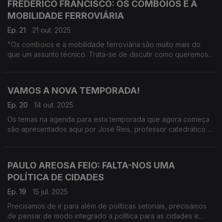
FREDERICO FRANCISCO: OS COMBOIOS E A
MOBILIDADE FERROVIÁRIA
Ep. 21
21 out. 2025
"Os comboios e a mobilidade ferroviária são muito mais do
que um assunto técnico. Trata-se de discutir como queremos
Portugal nas suas ligações internas e com o exterior", conta-
nos o especialista Frederico Francisco.
VAMOS A NOVA TEMPORADA!
Ep. 20
14 out. 2025
Os temas na agenda para esta temporada que agora começa
são apresentados aqui por José Reis, professor catedrático e
o autor da ideia deste podcast. Nesta conversa, também o
balanço dos 19 episódios anteriores.
PAULO AREOSA FEIO: FALTA-NOS UMA
POLÍTICA DE CIDADES
Ep. 19
15 jul. 2025
Precisamos de ir para além de políticas setoriais, precisamos
de pensar de modo integrado a política para as cidades e