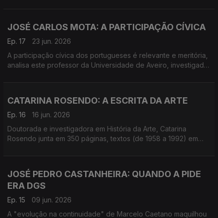
literatura e no jornalismo, deu origem ao livro coordenado por
Ana Teresa Peixinho e Ana Paula Arnaut.
JOSÉ CARLOS MOTA: A PARTICIPAÇÃO CÍVICA
Ep. 17
23 jun. 2026
A participação cívica dos portugueses é relevante e meritória,
analisa este professor da Universidade de Aveiro, investigador
em planeamento e projetos em ambiente urbano e em políticas
públicas.
CATARINA ROSENDO: A ESCRITA DA ARTE
Ep. 16
16 jun. 2026
Doutorada e investigadora em História da Arte, Catarina
Rosendo junta em 350 páginas, textos (de 1958 a 1992) em
que 11 artistas plásticos portugueses problematizam questões
que ocuparam o ambiente artístico.
JOSÉ PEDRO CASTANHEIRA: QUANDO A PIDE
ERA DGS
Ep. 15
09 jun. 2026
A "evolução na continuidade" de Marcelo Caetano maquilhou