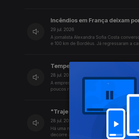
Incêndios em França deixam po
29 jul. 2026
A jornalista Alexandra Sofia Costa conver
e 100 km de Bordéus. Já r
Tempestade Kristin ainda deixa
28 jul. 2026
A empresa Perfilcor de alumínios, em Vermo
poucos regressaram ao trabalho mas ainda
"Traje para Todos": uma expos
28 jul. 2026
Há uma nova forma de descobrir o traje h
decorre a exposição "Traje para Todos".