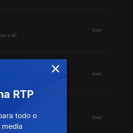
6min
ivem a 40
×
6min
n. Aos
 na RTP
para todo o
6min
Coches
e media