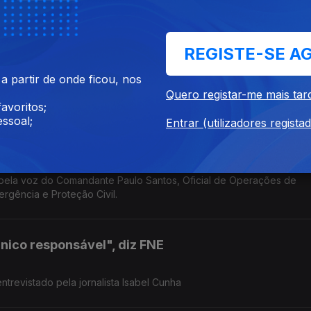
guesa
REGISTE-SE A
a de um inquérito a decorrer sobre alegadas interferências no setor
 partir de onde ficou, nos
tário de Pedro Henriques, ex-jogador e comentador Antena1.
Quero registar-me mais tar
avoritos;
ssoal;
Entrar (utilizadores regista
pela voz do Comandante Paulo Santos, Oficial de Operações de
rgência e Proteção Civil.
único responsável", diz FNE
ntrevistado pela jornalista Isabel Cunha