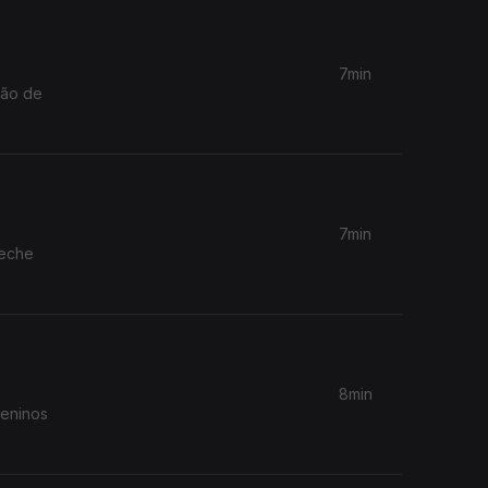
7min
ção de
7min
reche
8min
meninos