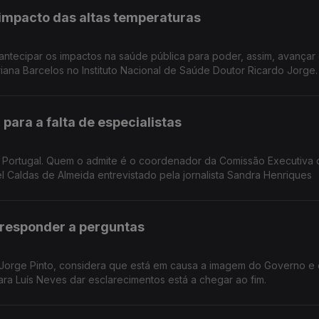
impacto das altas temperaturas
tos na saúde pública para poder, assim, avançar com as
Reportagem de Oriana Barcelos no Instituto Nacional de Saúde Doutor Ricardo Jorge.
 para a falta de especialistas
em Portugal. Quem o admite é o coordenador da Comissão Executiva 
 Demências. Manuel Caldas de Almeida entrevistado pela jornalista Sandra Henriques
 responder a perguntas
 Jorge Pinto, considera que está em causa a imagem do Governo e
ara Luís Neves dar esclarecimentos está a chegar ao fim.