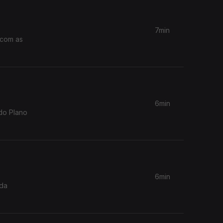
7min
6min
do Plano
6min
 da