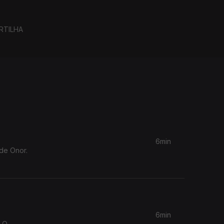
RTILHA
6min
 de Onor.
6min
. O