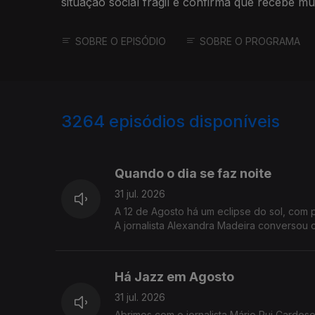
situação social frágil e confirma que recebe m
idosa.
SOBRE O EPISÓDIO
SOBRE O PROGRAMA
3264
episódios disponíveis
944787
942960
Quando o dia se faz noite
31 jul. 2026
A 12 de Agosto há um eclipse do sol, com 
A jornalista Alexandra Madeira conversou c
Há Jazz em Agosto
31 jul. 2026
Abrimos com o jornalista Mário Rui Cardos