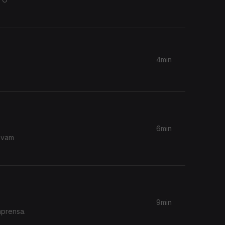
4min
6min
levam
9min
mprensa.