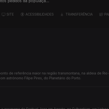
uitos pedidos da população
SITE
ACESSIBILIDADES
TRANSFERÊNCIA
PA
ponto de referência maior na região transmontana, na aldeia de Rio
om astrónomo Filipe Pires, do Planetário do Porto.
o o programa do Festival Jazz em Agosto, na Gulbenkian, em Lisboa