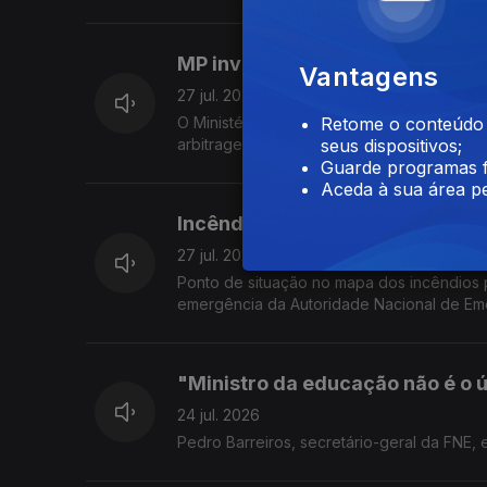
MP investiga arbitragem portu
Vantagens
27 jul. 2026
O Ministério Público confirmou a existênci
Retome o conteúdo a
arbitragem do futebol português. O comen
seus dispositivos;
Guarde programas f
Aceda à sua área pe
Incêndios: o mapa nacional
27 jul. 2026
Ponto de situação no mapa dos incêndios 
emergência da Autoridade Nacional de Eme
"Ministro da educação não é o 
24 jul. 2026
Pedro Barreiros, secretário-geral da FNE, e