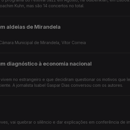
Joachim Kuhn, mas são 14 concertos no total.
em aldeias de Mirandela
âmara Municipal de Mirandela, Vítor Correia
um diagnóstico à economia nacional
e vivem no estrangeiro e que decidiram questionar os motivos que 
ciente. A jornalista Isabel Gaspar Dias conversou com os autores.
Neves, vai quebrar o silêncio e dar explicações em conferência de i