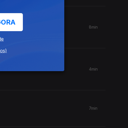
GORA
8min
 da
de
dos)
4min
7min