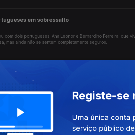
rtugueses em sobressalto
sou com dois portugueses, Ana Leonor e Bernardino Ferreira, que v
egressaram a casa, mas ainda não se sentem completamente seguros.
 marcas na Perfilcor 6 meses depois
il, no concelho de Pombal, ficou destruída com a tempestade Kristi
 há muito trabalho a fazer. Reportagem de Horácio Antunes
Registe-se
ição para ver com as mãos
Uma única conta 
istórico, através do toque. Durante um mês no Museu Nacional dos 
serviço público d
 Reportagem de Arlinda Brandão