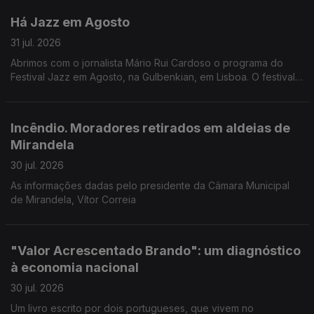
Há Jazz em Agosto
31 jul. 2026
Abrimos com o jornalista Mário Rui Cardoso o programa do
Festival Jazz em Agosto, na Gulbenkian, em Lisboa. O festival
começa esta noite com o pianista Joachim Kuhn, mas são 14
concertos no total.
Incêndio. Moradores retirados em aldeias de
Mirandela
30 jul. 2026
As informações dadas pelo presidente da Câmara Municipal
de Mirandela, Vítor Correia
"Valor Acrescentado Brando": um diagnóstico
à economia nacional
30 jul. 2026
Um livro escrito por dois portugueses, que vivem no