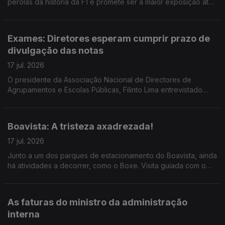
pérolas da história da F1 e promete ser a maior exposição até
ao momento do Museu. Reportagem de Horácio Antunes
Exames: Diretores esperam cumprir prazo de
divulgação das notas
17 jul. 2026
O presidente da Associação Nacional de Directores de
Agrupamentos e Escolas Públicas, Filinto Lima entrevistado
pela jornalista Ana Isabel Costa.
Boavista: A tristeza axadrezada!
17 jul. 2026
Junto a um dos parques de estacionamento do Boavista, ainda
há atividades a decorrer, como o Boxe. Visita guiada com o
mentor do projeto, o treinador Carlos Caldas, ao microfone da
jornalista Alexandra Madeira
As faturas do ministro da administração
interna