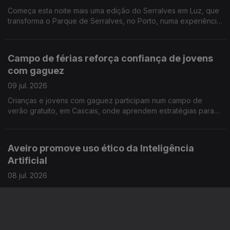
Começa esta noite mais uma edição do Serralves em Luz, que
transforma o Parque de Serralves, no Porto, numa experiência
para toda a família. Reportagem de Miguel Bastos
Campo de férias reforça confiança de jovens
com gaguez
09 jul. 2026
Crianças e jovens com gaguez participam num campo de
verão gratuito, em Cascais, onde aprendem estratégias para
comunicar com mais confiança e sem medo. A repórter Sandra
Henriques foi conhecer esta iniciativa
Aveiro promove uso ético da Inteligência
Artificial
08 jul. 2026
A Universidade de Aveiro está "na linha da frente" para a boa
utilização da IA e sempre com a preocupação de que as
competências humanas não sejam relegadas para segundo
plano. Reportagem de Alexandra Madeira