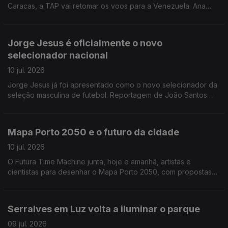
Caracas, a TAP vai retomar os voos para a Venezuela. Ana
Isabel Costa entrevista Mário Chaves, o administrador para a
área operacional da TAP.
Jorge Jesus é oficialmente o novo
selecionador nacional
10 jul. 2026
Jorge Jesus já foi apresentado como o novo selecionador da
seleção masculina de futebol. Reportagem de João Santos
Correia
Mapa Porto 2050 e o futuro da cidade
10 jul. 2026
O Futura Time Machine junta, hoje e amanhã, artistas e
cientistas para desenhar o Mapa Porto 2050, com propostas
para uma cidade mais sustentável e preparada para os
desafios do futuro. Alexandra Madeira entrevista Graça
Fonseca, cofundadora da Fundação Futura
Serralves em Luz volta a iluminar o parque
09 jul. 2026