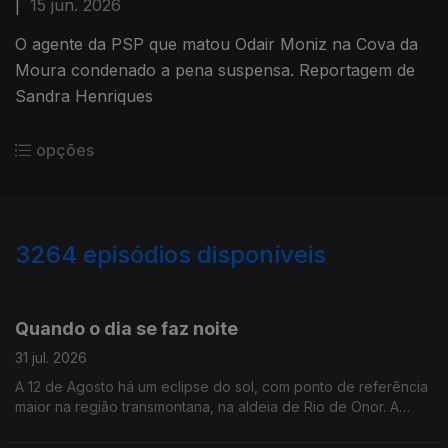
|
15 jun. 2026
O agente da PSP que matou Odair Moniz na Cova da
Moura condenado a pena suspensa. Reportagem de
Sandra Henriques
opções
3264
episódios disponíveis
944787
942960
941197
Quando o dia se faz noite
31 jul. 2026
A 12 de Agosto há um eclipse do sol, com ponto de referência
maior na região transmontana, na aldeia de Rio de Onor. A
jornalista Alexandra Madeira conversou com astrónomo Filipe
Pires, do Planetário do Porto.