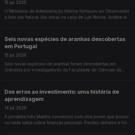
15 jul. 2026
O Ministério da Administração Interna forneceu ao Observador
a lista das faturas das obras na casa de Luís Neves. Análise de
Filipe Luís, comentador de política nacional da Antena 1.
Seis novas espécies de aranhas descobertas
em Portugal
15 jul. 2026
Seis novas espécies de aranhas foram descobertas em
Grândola por investigadores da Faculdade de Ciências da
Universidade de Lisboa. Estão agora a ser estudadas em
laboratório antes de serem apresentadas à comunidade
científica. Reportagem de Rita Fernandes
Dos erros ao investimento: uma história de
aprendizagem
14 jul. 2026
A jornalista Inês Martins conversou com uma jovem que pouco
ou nada sabia sobre finanças pessoais. Perdeu dinheiro e hoje
ajuda os outros a compreender melhor o dinheiro.