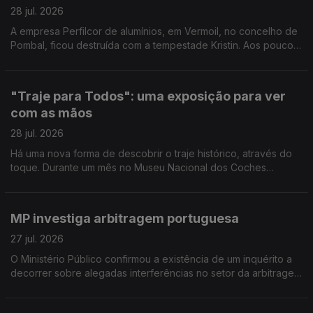
28 jul. 2026
A empresa Perfilcor de alumínios, em Vermoil, no concelho de
Pombal, ficou destruída com a tempestade Kristin. Aos poucos
regressaram ao trabalho mas ainda há muito trabalho a fazer.
Reportagem de Horácio Antunes
"Traje para Todos": uma exposição para ver
com as mãos
28 jul. 2026
Há uma nova forma de descobrir o traje histórico, através do
toque. Durante um mês no Museu Nacional dos Coches
decorre a exposição "Traje para Todos". Reportagem de
Arlinda Brandão
MP investiga arbitragem portuguesa
27 jul. 2026
O Ministério Público confirmou a existência de um inquérito a
decorrer sobre alegadas interferências no setor da arbitragem
do futebol português. O comentário de Pedro Henriques, ex-
jogador e comentador Antena1.