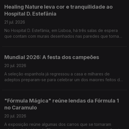
Healing Nature leva cor e tranquilidade ao
Hospital D. Estefânia
21 jul. 2026
No Hospital D. Estefânia, em Lisboa, há três salas de espera
que contam com murais desenhados nas paredes que tornam
o espaço mais apelativo, mas não só. Reportagem de Cláudia
Godinho
Mundial 2026: A festa dos campeões
20 jul. 2026
A seleção espanhola já regressou a casa e milhares de
adeptos preparam-se para celebrar um dos maiores feitos da
história do futebol do país. Reportagem de Marta Bacelar da
Costa
"Fórmula Mágica" reúne lendas da Fórmula 1
no Caramulo
20 jul. 2026
A exposição reúne algumas dos carros que se tornaram