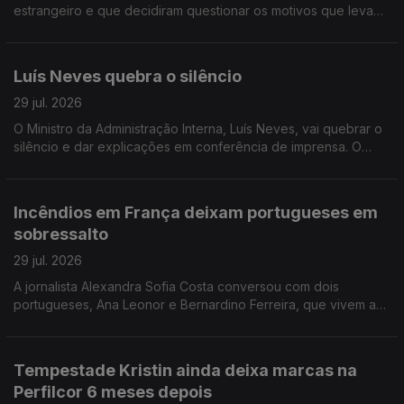
estrangeiro e que decidiram questionar os motivos que levam
Portugal a não conseguir criar riqueza suficiente. A jornalista
Isabel Gaspar Dias conversou com os autores.
Luís Neves quebra o silêncio
29 jul. 2026
O Ministro da Administração Interna, Luís Neves, vai quebrar o
silêncio e dar explicações em conferência de imprensa. O
comentário de António José Teixeira.
Incêndios em França deixam portugueses em
sobressalto
29 jul. 2026
A jornalista Alexandra Sofia Costa conversou com dois
portugueses, Ana Leonor e Bernardino Ferreira, que vivem a
40 e 100 km de Bordéus. Já regressaram a casa, mas ainda
não se sentem completamente seguros.
Tempestade Kristin ainda deixa marcas na
Perfilcor 6 meses depois