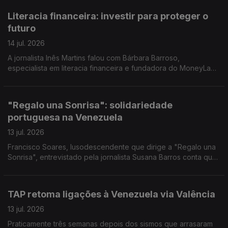
Literacia financeira: investir para proteger o
futuro
14 jul. 2026
A jornalista Inês Martins falou com Bárbara Barroso,
especialista em literacia financeira e fundadora do MoneyLab,
um projeto dedicado à educação financeira.
"Regalo una Sonrisa": solidariedade
portuguesa na Venezuela
13 jul. 2026
Francisco Soares, lusodescendente que dirige a "Regalo una
Sonrisa", entrevistado pela jornalista Susana Barros conta que
tem procurado levar ou bens e sorrisos a miúdos e graúdos. E
deixa um pedido a Portugal.
TAP retoma ligações à Venezuela via Valência
13 jul. 2026
Praticamente três semanas depois dos sismos que arrasaram