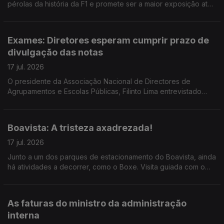
pérolas da história da F1 e promete ser a maior exposição até
ao momento do Museu. Reportagem de Horácio Antunes
Exames: Diretores esperam cumprir prazo de
divulgação das notas
17 jul. 2026
O presidente da Associação Nacional de Directores de
Agrupamentos e Escolas Públicas, Filinto Lima entrevistado
pela jornalista Ana Isabel Costa.
Boavista: A tristeza axadrezada!
17 jul. 2026
Junto a um dos parques de estacionamento do Boavista, ainda
há atividades a decorrer, como o Boxe. Visita guiada com o
mentor do projeto, o treinador Carlos Caldas, ao microfone da
jornalista Alexandra Madeira
As faturas do ministro da administração
interna