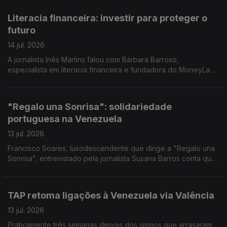
Literacia financeira: investir para proteger o
futuro
14 jul. 2026
A jornalista Inês Martins falou com Bárbara Barroso,
especialista em literacia financeira e fundadora do MoneyLab,
um projeto dedicado à educação financeira.
"Regalo una Sonrisa": solidariedade
portuguesa na Venezuela
13 jul. 2026
Francisco Soares, lusodescendente que dirige a "Regalo una
Sonrisa", entrevistado pela jornalista Susana Barros conta que
tem procurado levar ou bens e sorrisos a miúdos e graúdos. E
deixa um pedido a Portugal.
TAP retoma ligações à Venezuela via Valência
13 jul. 2026
Praticamente três semanas depois dos sismos que arrasaram