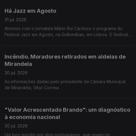
Pires, do Planetário do Porto.
Há Jazz em Agosto
31 jul. 2026
Abrimos com o jornalista Mário Rui Cardoso o programa do
Festival Jazz em Agosto, na Gulbenkian, em Lisboa. O festival
começa esta noite com o pianista Joachim Kuhn, mas são 14
concertos no total.
Incêndio. Moradores retirados em aldeias de
Mirandela
30 jul. 2026
As informações dadas pelo presidente da Câmara Municipal
de Mirandela, Vítor Correia
"Valor Acrescentado Brando": um diagnóstico
à economia nacional
30 jul. 2026
Um livro escrito por dois portugueses, que vivem no