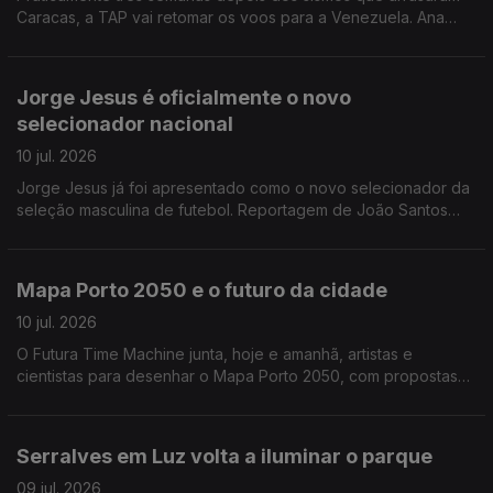
Caracas, a TAP vai retomar os voos para a Venezuela. Ana
Isabel Costa entrevista Mário Chaves, o administrador para a
área operacional da TAP.
Jorge Jesus é oficialmente o novo
selecionador nacional
10 jul. 2026
Jorge Jesus já foi apresentado como o novo selecionador da
seleção masculina de futebol. Reportagem de João Santos
Correia
Mapa Porto 2050 e o futuro da cidade
10 jul. 2026
O Futura Time Machine junta, hoje e amanhã, artistas e
cientistas para desenhar o Mapa Porto 2050, com propostas
para uma cidade mais sustentável e preparada para os
desafios do futuro. Alexandra Madeira entrevista Graça
Fonseca, cofundadora da Fundação Futura
Serralves em Luz volta a iluminar o parque
09 jul. 2026