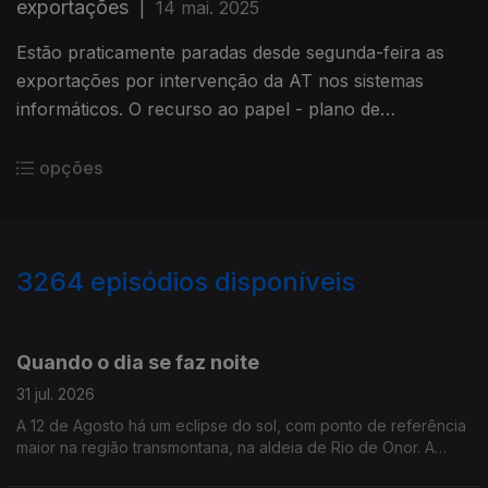
exportações
|
14 mai. 2025
Estão praticamente paradas desde segunda-feira as
exportações por intervenção da AT nos sistemas
informáticos. O recurso ao papel - plano de
contingência - não está a ser viável lamenta a Ordem
dos Despachantes Oficiais.
opções
3264
episódios disponíveis
944787
942960
941197
Quando o dia se faz noite
31 jul. 2026
A 12 de Agosto há um eclipse do sol, com ponto de referência
maior na região transmontana, na aldeia de Rio de Onor. A
jornalista Alexandra Madeira conversou com astrónomo Filipe