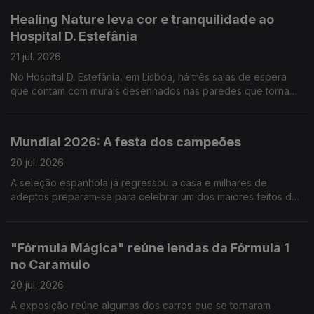
Healing Nature leva cor e tranquilidade ao
Hospital D. Estefânia
21 jul. 2026
No Hospital D. Estefânia, em Lisboa, há três salas de espera
que contam com murais desenhados nas paredes que tornam
o espaço mais apelativo, mas não só. Reportagem de Cláudia
Godinho
Mundial 2026: A festa dos campeões
20 jul. 2026
A seleção espanhola já regressou a casa e milhares de
adeptos preparam-se para celebrar um dos maiores feitos da
história do futebol do país. Reportagem de Marta Bacelar da
Costa
"Fórmula Mágica" reúne lendas da Fórmula 1
no Caramulo
20 jul. 2026
A exposição reúne algumas dos carros que se tornaram