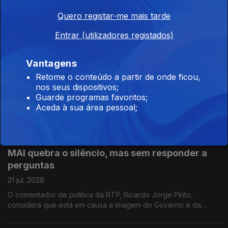
22 jul. 2026
Quero registar-me mais tarde
Quando as temperaturas sobem é preciso antecipar os
impactos na saúde pública para poder, assim, avançar com as
Entrar (utilizadores registados)
medidas de prevenção. Reportagem de Oriana Barcelos no
Instituto Nacional de Saúde Doutor Ricardo Jorge.
Vantagens
Dia Mundial do Cérebro: o alerta para a falta de
especialistas
Retome o conteúdo a partir de onde ficou,
nos seus dispositivos;
22 jul. 2026
Guarde programas favoritos;
Há falta de especialistas de Neurologia em Portugal. Quem o
Aceda à sua área pessoal;
admite é o coordenador da Comissão Executiva do Plano
Nacional da Saúde para Demências. Manuel Caldas de Almeida
entrevistado pela jornalista Sandra Henriques
MAI quebra o silêncio, mas sem responder a
perguntas
21 jul. 2026
O comentador de politica da RTP, Ricardo Jorge Pinto,
considera que está em causa a imagem do Governo e da
Polícia Judiciária e entende que o prazo para Luís Neves dar
esclarecimentos está a chegar ao fim.