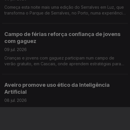
Começa esta noite mais uma edição do Serralves em Luz, que
transforma o Parque de Serralves, no Porto, numa experiência
para toda a família. Reportagem de Miguel Bastos
Campo de férias reforça confiança de jovens
com gaguez
09 jul. 2026
Crianças e jovens com gaguez participam num campo de
verão gratuito, em Cascais, onde aprendem estratégias para
comunicar com mais confiança e sem medo. A repórter Sandra
Henriques foi conhecer esta iniciativa
Aveiro promove uso ético da Inteligência
Artificial
08 jul. 2026
A Universidade de Aveiro está "na linha da frente" para a boa
utilização da IA e sempre com a preocupação de que as
competências humanas não sejam relegadas para segundo
plano. Reportagem de Alexandra Madeira