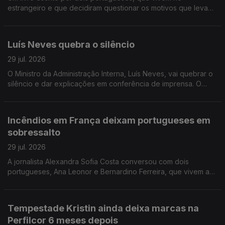
estrangeiro e que decidiram questionar os motivos que levam
Portugal a não conseguir criar riqueza suficiente. A jornalista
Isabel Gaspar Dias conversou com os autores.
Luís Neves quebra o silêncio
29 jul. 2026
O Ministro da Administração Interna, Luís Neves, vai quebrar o
silêncio e dar explicações em conferência de imprensa. O
comentário de António José Teixeira.
Incêndios em França deixam portugueses em
sobressalto
29 jul. 2026
A jornalista Alexandra Sofia Costa conversou com dois
portugueses, Ana Leonor e Bernardino Ferreira, que vivem a
40 e 100 km de Bordéus. Já regressaram a casa, mas ainda
não se sentem completamente seguros.
Tempestade Kristin ainda deixa marcas na
Perfilcor 6 meses depois