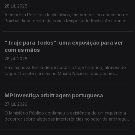
28 jul. 2026
A empresa Perfilcor de alumínios, em Vermoil, no concelho de
Pombal, ficou destruída com a tempestade Kristin. Aos poucos
regressaram ao trabalho mas ainda há muito trabalho a fazer.
Reportagem de Horácio Antunes
"Traje para Todos": uma exposição para ver
com as mãos
28 jul. 2026
Há uma nova forma de descobrir o traje histórico, através do
toque. Durante um mês no Museu Nacional dos Coches
decorre a exposição "Traje para Todos". Reportagem de
Arlinda Brandão
MP investiga arbitragem portuguesa
27 jul. 2026
O Ministério Público confirmou a existência de um inquérito a
decorrer sobre alegadas interferências no setor da arbitragem
do futebol português. O comentário de Pedro Henriques, ex-
jogador e comentador Antena1.