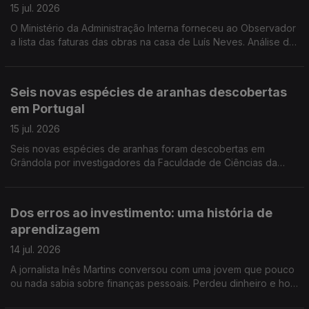
15 jul. 2026
O Ministério da Administração Interna forneceu ao Observador
a lista das faturas das obras na casa de Luís Neves. Análise de
Filipe Luís, comentador de política nacional da Antena 1.
Seis novas espécies de aranhas descobertas
em Portugal
15 jul. 2026
Seis novas espécies de aranhas foram descobertas em
Grândola por investigadores da Faculdade de Ciências da
Universidade de Lisboa. Estão agora a ser estudadas em
laboratório antes de serem apresentadas à comunidade
científica. Reportagem de Rita Fernandes
Dos erros ao investimento: uma história de
aprendizagem
14 jul. 2026
A jornalista Inês Martins conversou com uma jovem que pouco
ou nada sabia sobre finanças pessoais. Perdeu dinheiro e hoje
ajuda os outros a compreender melhor o dinheiro.