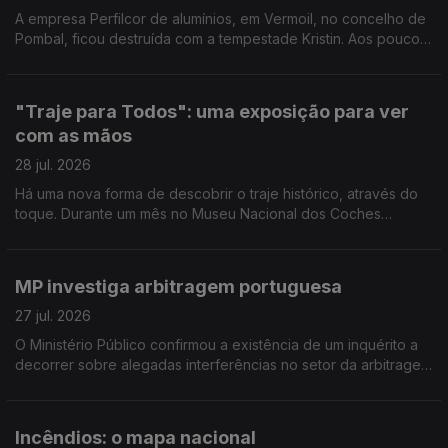
A empresa Perfilcor de alumínios, em Vermoil, no concelho de
Pombal, ficou destruída com a tempestade Kristin. Aos poucos
regressaram ao trabalho mas ainda há muito trabalho a fazer.
Reportagem de Horácio Antunes
"Traje para Todos": uma exposição para ver
com as mãos
28 jul. 2026
Há uma nova forma de descobrir o traje histórico, através do
toque. Durante um mês no Museu Nacional dos Coches
decorre a exposição "Traje para Todos". Reportagem de
Arlinda Brandão
MP investiga arbitragem portuguesa
27 jul. 2026
O Ministério Público confirmou a existência de um inquérito a
decorrer sobre alegadas interferências no setor da arbitragem
do futebol português. O comentário de Pedro Henriques, ex-
jogador e comentador Antena1.
Incêndios: o mapa nacional