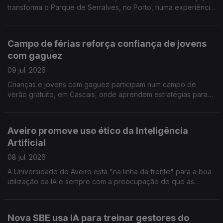
transforma o Parque de Serralves, no Porto, numa experiência
para toda a família. Reportagem de Miguel Bastos
Campo de férias reforça confiança de jovens
com gaguez
09 jul. 2026
Crianças e jovens com gaguez participam num campo de
verão gratuito, em Cascais, onde aprendem estratégias para
comunicar com mais confiança e sem medo. A repórter Sandra
Henriques foi conhecer esta iniciativa
Aveiro promove uso ético da Inteligência
Artificial
08 jul. 2026
A Universidade de Aveiro está "na linha da frente" para a boa
utilização da IA e sempre com a preocupação de que as
competências humanas não sejam relegadas para segundo
plano. Reportagem de Alexandra Madeira
Nova SBE usa IA para treinar gestores do