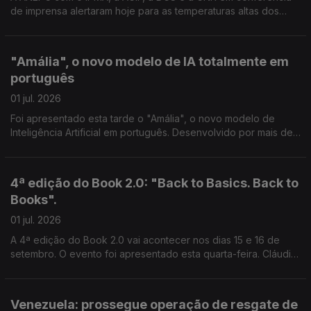
de imprensa alertaram hoje para as temperaturas altas dos
próximos dias. Reportagem de Ana Isabel Costa
"Amália", o novo modelo de IA totalmente em
português
01 jul. 2026
Foi apresentado esta tarde o "Amália", o novo modelo de
Inteligência Artificial em português. Desenvolvido por mais de
60 investigadores, o projeto foi financiado pelo Plano de
Recuperação e Resiliência e vai estar disponível, em breve,
para várias entidades da Administração Pública. Reportagem
4ª edição do Book 2.0: "Back to Basics. Back to
de Inês Ameixa
Books".
01 jul. 2026
A 4ª edição do Book 2.0 vai acontecer nos dias 15 e 16 de
setembro. O evento foi apresentado esta quarta-feira. Cláudia
Godinho entrevista o presidente da APEL, Miguel Pauseiro
Venezuela: prossegue operação de resgate de