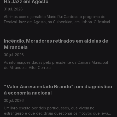
Há Jazz em Agosto
31 jul. 2026
Abrimos com o jornalista Mário Rui Cardoso o programa do
Festival Jazz em Agosto, na Gulbenkian, em Lisboa. O festival
começa esta noite com o pianista Joachim Kuhn, mas são 14
concertos no total.
Incêndio. Moradores retirados em aldeias de
Mirandela
30 jul. 2026
As informações dadas pelo presidente da Câmara Municipal
de Mirandela, Vítor Correia
"Valor Acrescentado Brando": um diagnóstico
à economia nacional
30 jul. 2026
Um livro escrito por dois portugueses, que vivem no
estrangeiro e que decidiram questionar os motivos que levam