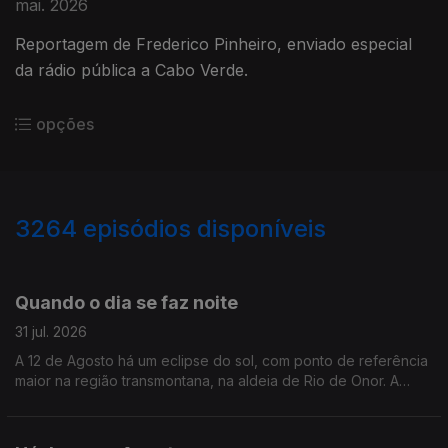
mai. 2026
Reportagem de Frederico Pinheiro, enviado especial
da rádio pública a Cabo Verde.
opções
3264
episódios disponíveis
944787
942960
941197
939480
Quando o dia se faz noite
31 jul. 2026
A 12 de Agosto há um eclipse do sol, com ponto de referência
maior na região transmontana, na aldeia de Rio de Onor. A
jornalista Alexandra Madeira conversou com astrónomo Filipe
Pires, do Planetário do Porto.