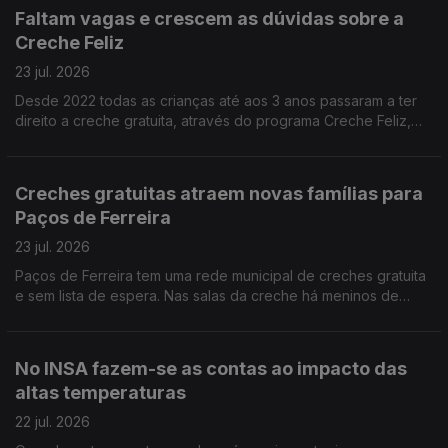
Faltam vagas e crescem as dúvidas sobre a
Creche Feliz
23 jul. 2026
Desde 2022 todas as crianças até aos 3 anos passaram a ter
direito a creche gratuita, através do programa Creche Feliz,
mas não há vagas suficientes. A jornalista Joana Carvalho Reis
ouviu pais à procura de respostas.
Creches gratuitas atraem novas famílias para
Paços de Ferreira
23 jul. 2026
Paços de Ferreira tem uma rede municipal de creches gratuita
e sem lista de espera. Nas salas da creche há meninos de
Paços de Ferreira mas também dos concelhos vizinhos.
Reportagem de Alexandra Madeira
No INSA fazem-se as contas ao impacto das
altas temperaturas
22 jul. 2026