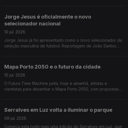
Isabel Costa entrevista Mário Chaves, o administrador para a
área operacional da TAP.
Jorge Jesus é oficialmente o novo
selecionador nacional
10 jul. 2026
Jorge Jesus já foi apresentado como o novo selecionador da
seleção masculina de futebol. Reportagem de João Santos
Correia
Mapa Porto 2050 e o futuro da cidade
10 jul. 2026
O Futura Time Machine junta, hoje e amanhã, artistas e
cientistas para desenhar o Mapa Porto 2050, com propostas
para uma cidade mais sustentável e preparada para os
desafios do futuro. Alexandra Madeira entrevista Graça
Fonseca, cofundadora da Fundação Futura
Serralves em Luz volta a iluminar o parque
09 jul. 2026
Começa esta noite mais uma edição do Serralves em Luz, que