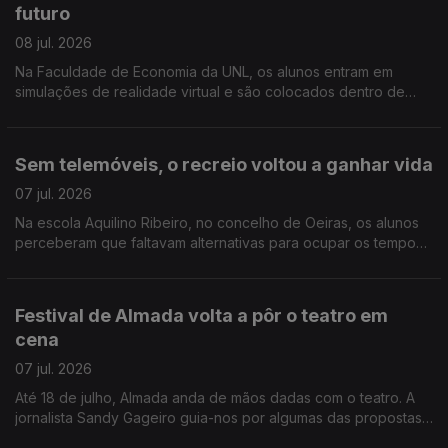
futuro
08 jul. 2026
Na Faculdade de Economia da UNL, os alunos entram em
simulações de realidade virtual e são colocados dentro de
empresas onde assumem diferentes funções e tomam
decisões em tempo real. Reportagem de Rita Fernandes
Sem telemóveis, o recreio voltou a ganhar vida
07 jul. 2026
Na escola Aquilino Ribeiro, no concelho de Oeiras, os alunos
perceberam que faltavam alternativas para ocupar os tempos
livres e puseram mãos à obra. Reportagem de Paula Veran
Festival de Almada volta a pôr o teatro em
cena
07 jul. 2026
Até 18 de julho, Almada anda de mãos dadas com o teatro. A
jornalista Sandy Gageiro guia-nos por algumas das propostas
que vão apresentar-se durante duas semanas.