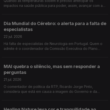
Quando as temperaturas sobem é preciso antecipar os
impactos na saúde pública para poder, assim, avançar com as
medidas de prevenção. Reportagem de Oriana Barcelos no
Instituto Nacional de Saúde Doutor Ricardo Jorge.
Dia Mundial do Cérebro: o alerta para a falta de
especialistas
22 jul. 2026
Há falta de especialistas de Neurologia em Portugal. Quem o
admite é o coordenador da Comissão Executiva do Plano
Nacional da Saúde para Demências. Manuel Caldas de Almeida
entrevistado pela jornalista Sandra Henriques
MAI quebra o silêncio, mas sem responder a
perguntas
21 jul. 2026
O comentador de politica da RTP, Ricardo Jorge Pinto,
considera que está em causa a imagem do Governo e da
Polícia Judiciária e entende que o prazo para Luís Neves dar
esclarecimentos está a chegar ao fim.
Healing Nature leva cor e tranquilidade ao