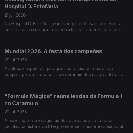
Hospital D. Estefânia
21 jul. 2026
No Hospital D. Estefânia, em Lisboa, há três salas de espera
que contam com murais desenhados nas paredes que tornam
o espaço mais apelativo, mas não só. Reportagem de Cláudia
Godinho
Mundial 2026: A festa dos campeões
20 jul. 2026
A seleção espanhola já regressou a casa e milhares de
adeptos preparam-se para celebrar um dos maiores feitos da
história do futebol do país. Reportagem de Marta Bacelar da
Costa
"Fórmula Mágica" reúne lendas da Fórmula 1
no Caramulo
20 jul. 2026
A exposição reúne algumas dos carros que se tornaram
pérolas da história da F1 e promete ser a maior exposição até
ao momento do Museu. Reportagem de Horácio Antunes