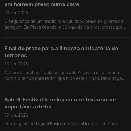
um homem preso numa cave
30 jun. 2026
O segurança de um prédio que ruiu ficou preso na guarita da
garagem. Em Playa Grande, a 30 kms de Caracas, prossegue a
delicada operação para o retirar em segurança. Relato do
enviado da RTP Daniel Catalão
Final do prazo para a limpeza obrigatória de
terrenos
30 jun. 2026
Nas zonas afetadas pela tempestade Kristin há uma corrida
contra o tempo para tentar que tudo esteja limpo. Reportagem
de Diana Craveiro no Arrabal, concelho de Leiria.
Babell. Festival termina com reflexão sobre
importância de ler
29 jun. 2026
Reportagem de Miguel Bastos no festival literário, no Porto