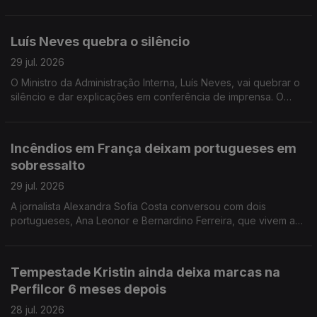
Portugal a não conseguir criar riqueza suficiente. A jornalista
Isabel Gaspar Dias conversou com os autores.
Luís Neves quebra o silêncio
29 jul. 2026
O Ministro da Administração Interna, Luís Neves, vai quebrar o
silêncio e dar explicações em conferência de imprensa. O
comentário de António José Teixeira.
Incêndios em França deixam portugueses em
sobressalto
29 jul. 2026
A jornalista Alexandra Sofia Costa conversou com dois
portugueses, Ana Leonor e Bernardino Ferreira, que vivem a
40 e 100 km de Bordéus. Já regressaram a casa, mas ainda
não se sentem completamente seguros.
Tempestade Kristin ainda deixa marcas na
Perfilcor 6 meses depois
28 jul. 2026