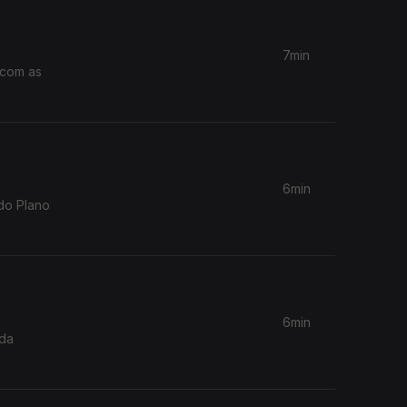
7min
6min
do Plano
6min
 da