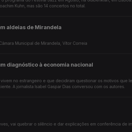
Joachim Kuhn, mas são 14 concertos no total.
em aldeias de Mirandela
âmara Municipal de Mirandela, Vítor Correia
um diagnóstico à economia nacional
e vivem no estrangeiro e que decidiram questionar os motivos que 
ciente. A jornalista Isabel Gaspar Dias conversou com os autores.
Neves, vai quebrar o silêncio e dar explicações em conferência de i