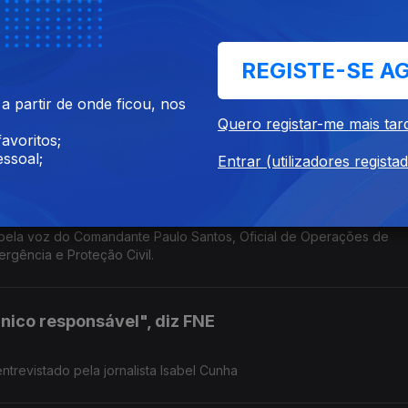
guesa
REGISTE-SE A
a de um inquérito a decorrer sobre alegadas interferências no setor
 partir de onde ficou, nos
tário de Pedro Henriques, ex-jogador e comentador Antena1.
Quero registar-me mais tar
avoritos;
ssoal;
Entrar (utilizadores regista
pela voz do Comandante Paulo Santos, Oficial de Operações de
rgência e Proteção Civil.
único responsável", diz FNE
ntrevistado pela jornalista Isabel Cunha