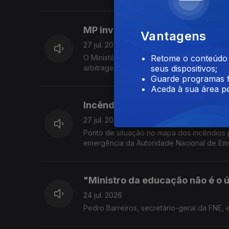
MP investiga arbitragem portu
Vantagens
27 jul. 2026
O Ministério Público confirmou a existênci
Retome o conteúdo a
arbitragem do futebol português. O comen
seus dispositivos;
Guarde programas f
Aceda à sua área pe
Incêndios: o mapa nacional
27 jul. 2026
Ponto de situação no mapa dos incêndios 
emergência da Autoridade Nacional de Eme
"Ministro da educação não é o 
24 jul. 2026
Pedro Barreiros, secretário-geral da FNE, e