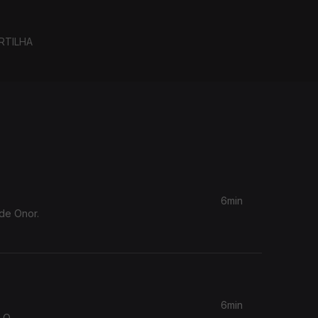
RTILHA
6min
 de Onor.
6min
. O