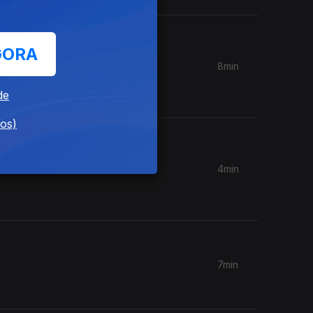
GORA
8min
 da
de
dos)
4min
7min