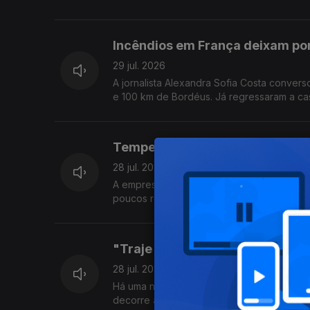
Incêndios em França deixam po
29 jul. 2026
A jornalista Alexandra Sofia Costa conver
e 100 km de Bordéus. Já r
Tempestade Kristin ainda deixa
28 jul. 2026
A empresa Perfilcor de alumínios, em Vermo
poucos regressaram ao trabalho mas ainda
"Traje para Todos": uma expos
28 jul. 2026
Há uma nova forma de descobrir o traje h
decorre a exposição "Traje para Todos".