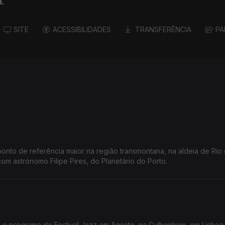
a.
SITE
ACESSIBILIDADES
TRANSFERÊNCIA
PA
ponto de referência maior na região transmontana, na aldeia de Rio
om astrónomo Filipe Pires, do Planetário do Porto.
o o programa do Festival Jazz em Agosto, na Gulbenkian, em Lisboa