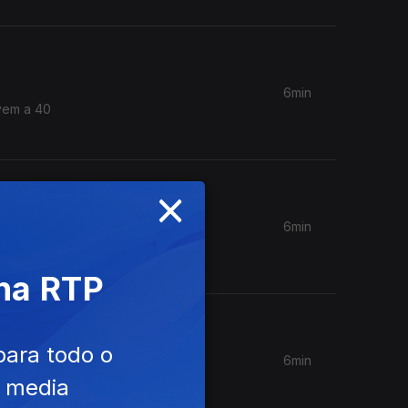
6min
ivem a 40
×
6min
n. Aos
 na RTP
para todo o
6min
Coches
e media