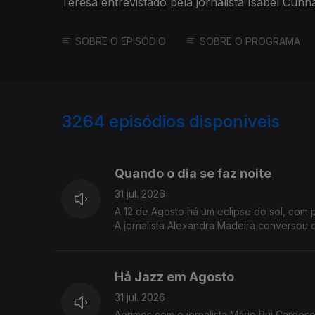
Teresa entrevistado pela jornalista Isabel Cunh
SOBRE O EPISÓDIO
SOBRE O PROGRAMA
3264
episódios disponíveis
944787
942960
Quando o dia se faz noite
31 jul. 2026
A 12 de Agosto há um eclipse do sol, com 
A jornalista Alexandra Madeira conversou c
Há Jazz em Agosto
31 jul. 2026
Abrimos com o jornalista Mário Rui Cardos