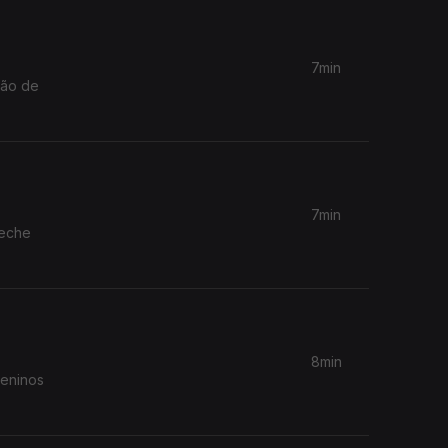
7min
ção de
7min
reche
8min
meninos