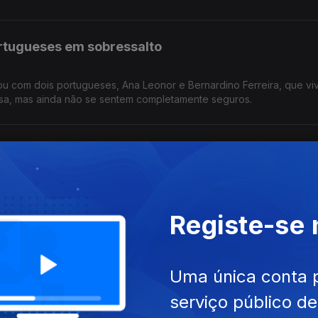
rtugueses em sobressalto
sou com dois portugueses, Ana Leonor e Bernardino Ferreira, que v
egressaram a casa, mas ainda não se sentem completamente seguros.
 marcas na Perfilcor 6 meses depois
il, no concelho de Pombal, ficou destruída com a tempestade Kristi
 há muito trabalho a fazer. Reportagem de Horácio Antunes
Registe-se
ição para ver com as mãos
Uma única conta 
istórico, através do toque. Durante um mês no Museu Nacional dos 
serviço público d
 Reportagem de Arlinda Brandão