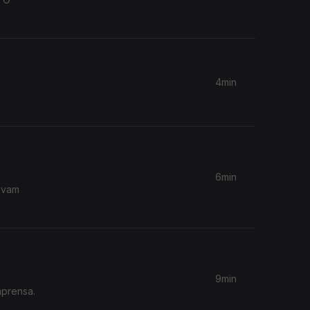
4min
6min
levam
9min
mprensa.