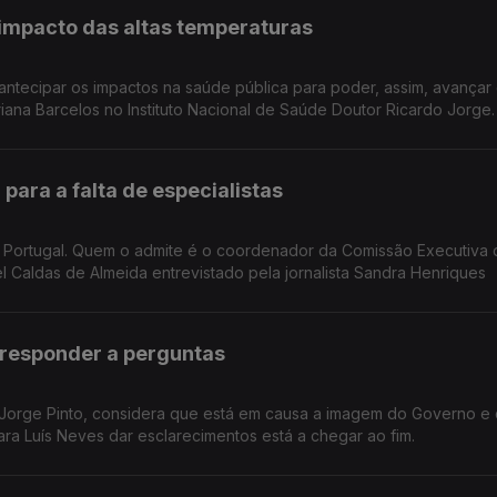
impacto das altas temperaturas
tos na saúde pública para poder, assim, avançar com as
Reportagem de Oriana Barcelos no Instituto Nacional de Saúde Doutor Ricardo Jorge.
 para a falta de especialistas
em Portugal. Quem o admite é o coordenador da Comissão Executiva 
 Demências. Manuel Caldas de Almeida entrevistado pela jornalista Sandra Henriques
 responder a perguntas
 Jorge Pinto, considera que está em causa a imagem do Governo e
ara Luís Neves dar esclarecimentos está a chegar ao fim.